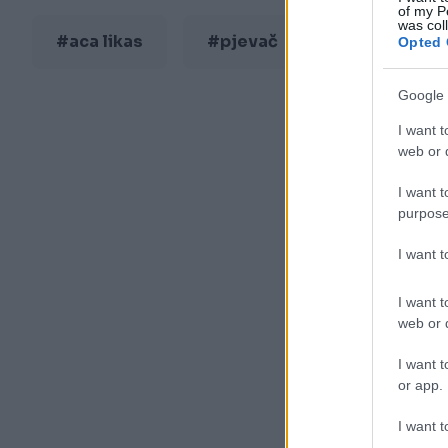
of my P
was col
#aca likas
#pjevač
Opted 
Google 
I want t
web or d
I want t
purpose
I want 
I want t
web or d
I want t
or app.
I want t