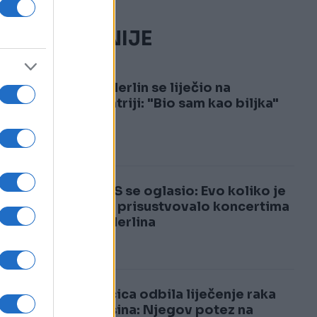
NAJČITANIJE
1
Dino Merlin se liječio na
psihijatriji: "Bio sam kao biljka"
2
MUP KS se oglasio: Evo koliko je
osoba prisustvovalo koncertima
Dine Merlina
Pjevačica odbila liječenje raka
zbog sina: Njegov potez na