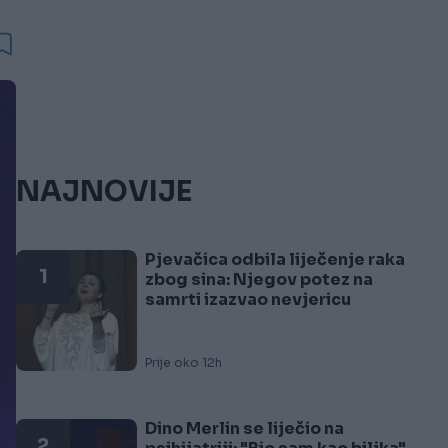
NAJNOVIJE
Pjevačica odbila liječenje raka
1
zbog sina: Njegov potez na
samrti izazvao nevjericu
Prije oko 12h
Dino Merlin se liječio na
2