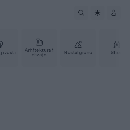
Arhitektura i
jivosti
Nostalgicno
Show
dizajn