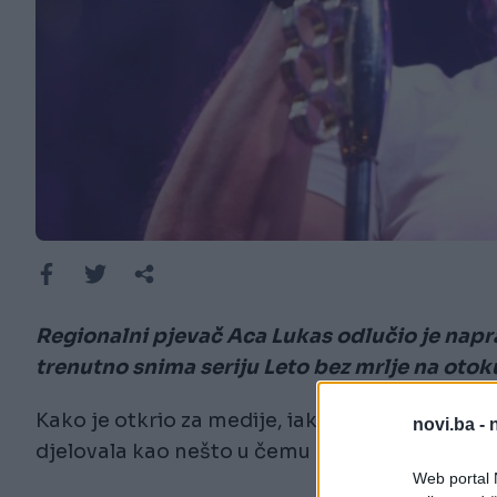
Regionalni pjevač Aca Lukas odlučio je napravi
trenutno snima seriju Leto bez mrlje na otok
Kako je otkrio za medije, iako je ranije imao
novi.ba -
djelovala kao nešto u čemu se dobro snalazi z
Web portal N