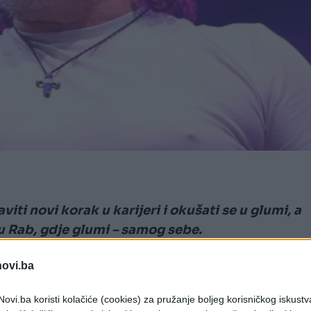
ti novi korak u karijeri i okušati se u glumi, a
u Rab, gdje glumi – samog sebe.
 manja pojavljivanja pred kamerama, gluma mu nij
novi.ba
bog velike treme.
ovi.ba koristi kolačiće (cookies) za pružanje boljeg korisničkog iskustv