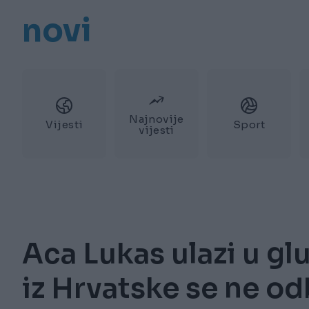
novi
Najnovije
Vijesti
Sport
vijesti
Aca Lukas ulazi u g
iz Hrvatske se ne od