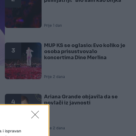
psihijatriji: "Bio sam kao biljka"
Prije 1 dan
MUP KS se oglasio: Evo koliko je
3
osoba prisustvovalo
koncertima Dine Merlina
Prije 2 dana
Ariana Grande objavila da se
4
povlači iz javnosti
e
Prije 2 dana
a i ispravan