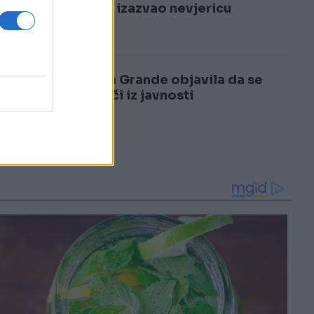
3
samrti izazvao nevjericu
4
Ariana Grande objavila da se
povlači iz javnosti