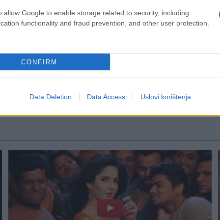
o allow Google to enable storage related to security, including
cation functionality and fraud prevention, and other user protection.
CONFIRM
Data Deletion
Data Access
Uslovi korištenja