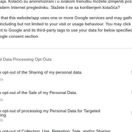
aja. Kolačići su anonimizirani i u svakom trenutku možete izmijeniti po
 kada je, kako kaže, imao ogromnu nervozu iako je
ašem Internet pregledniku. Slažete li se sa korištenjem kolačića?
 that this website/app uses one or more Google services and may gath
including but not limited to your visit or usage behaviour. You may click 
 to Google and its third-party tags to use your data for below specifi
ogle consent section.
akon ponude produkcije Hype da se pojavi u
l Data Processing Opt Outs
 i snimanje na Rabu pomogli su mu da se opusti i
o opt-out of the Sharing of my personal data.
In
cije kolega glumaca, što mu je dodatno podiglo
o opt-out of the Sale of my Personal Data.
In
to opt-out of processing my Personal Data for Targeted
ing.
In
o opt-out of Collection, Use, Retention, Sale, and/or Sharing