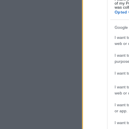
of my P
was col
Opted 
Google 
I want t
web or d
I want t
purpose
I want 
I want t
web or d
I want t
or app.
I want t