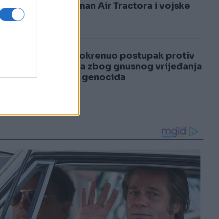
3
angažman Air Tractora i vojske
4
RAK pokrenuo postupak protiv
RTRS-a zbog gnusnog vrijeđanja
žrtava genocida