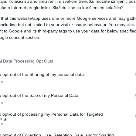
aja. Kolačići su anonimizirani i u svakom trenutku možete izmijeniti po
0 sati. Povrijeđeni muškarac je, srećom, ostao živ
ašem Internet pregledniku. Slažete li se sa korištenjem kolačića?
uje.
 that this website/app uses one or more Google services and may gath
including but not limited to your visit or usage behaviour. You may click 
ri utvrđuju težinu povreda”, potvrđeno je za medij
 to Google and its third-party tags to use your data for below specifi
ogle consent section.
ada, a više informacija o cijelom slučaju očekuje s
l Data Processing Opt Outs
o opt-out of the Sharing of my personal data.
In
o opt-out of the Sale of my Personal Data.
In
to opt-out of processing my Personal Data for Targeted
ing.
In
o opt-out of Collection, Use, Retention, Sale, and/or Sharing