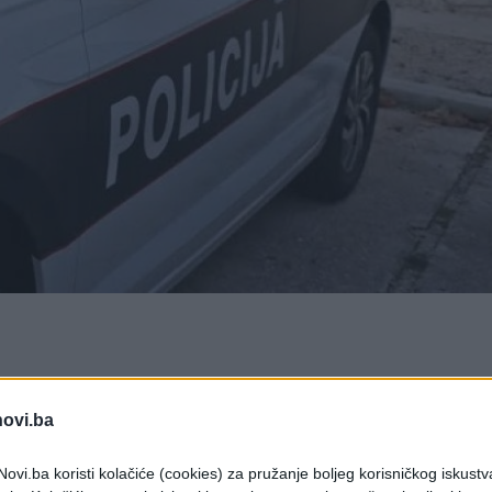
dogodila ozbiljna nesreća kada je muškarac pao 
.
novi.ba
inistarstva unutrašnjih poslova Tuzlanskog
ovi.ba koristi kolačiće (cookies) za pružanje boljeg korisničkog iskustv