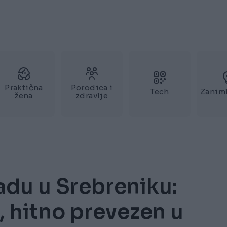
Praktična
Porodica i
Tech
Zaniml
žena
zdravlje
du u Srebreniku:
, hitno prevezen u