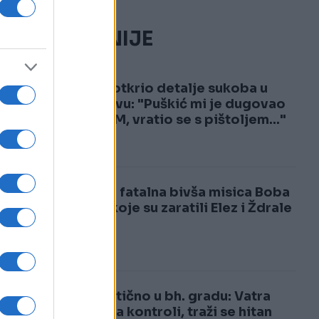
NAJČITANIJE
1
Hasić otkrio detalje sukoba u
Sarajevu: "Puškić mi je dugovao
400 KM, vratio se s pištoljem..."
2
Ovo je fatalna bivša misica Boba
zbog koje su zaratili Elez i Ždrale
Dramatično u bh. gradu: Vatra
izmakla kontroli, traži se hitan