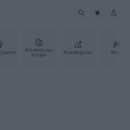
Arhitektura i
jivosti
Nostalgicno
Show
dizajn