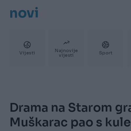
novi
Najnovije
Vijesti
Sport
vijesti
Drama na Starom gra
Muškarac pao s kule