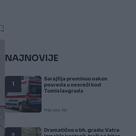
NAJNOVIJE
Sarajlija preminuo nakon
1
povreda u nesreći kod
Tomislavgrada
Prije oko 14h
Dramatično u bh. gradu: Vatra
2