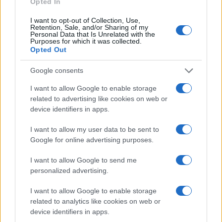
Opted In
BiH snažno vezana za njemačko
I want to opt-out of Collection, Use,
tržište
Retention, Sale, and/or Sharing of my
Personal Data that Is Unrelated with the
Purposes for which it was collected.
Opted Out
Podaci MMF-a potvrđuju da je Njemačka i dalje
najvažniji ekonomski partner Bosne i Hercegovine.
Google consents
Domaća industrija, posebno metalski, automobilski
I want to allow Google to enable storage
i proizvodni sektor, u velikoj mjeri zavise od
related to advertising like cookies on web or
njemačkih kompanija i tržišta.
device identifiers in apps.
To znači da usporavanje njemačke ekonomije može
I want to allow my user data to be sent to
direktno pogoditi izvoz i zaposlenost u BiH, dok
Google for online advertising purposes.
rast njemačke privrede često donosi pozitivan
efekat i domaćim kompanijama.
I want to allow Google to send me
personalized advertising.
Stručnjaci ipak upozoravaju da ovakve infografske
I want to allow Google to enable storage
mape pojednostavljuju ekonomsku stvarnost, jer
related to analytics like cookies on web or
konačni rezultati zavise od toga analiziraju li se
device identifiers in apps.
roba, usluge ili višegodišnji trgovinski trendovi.