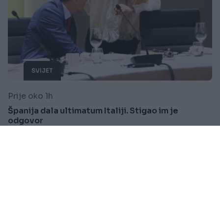
SVIJET
Prije oko 1h
Španija dala ultimatum Italiji. Stigao im je
odgovor
Saznaj više