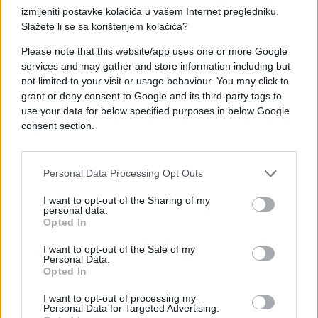
glavni ekonomski partner Ujedinjenog Kraljevstva i
izmijeniti postavke kolačića u vašem Internet pregledniku.
Irske, potvrđujući snažne transatlantske veze.
Slažete li se sa korištenjem kolačića?
Francuska i Španija zadržale su tradicionalno bliske
Please note that this website/app uses one or more Google
trgovinske odnose i međusobnu ekonomsku
services and may gather and store information including but
not limited to your visit or usage behaviour. You may click to
povezanost.
grant or deny consent to Google and its third-party tags to
use your data for below specified purposes in below Google
Grčka kao poseban slučaj
consent section.
Jedan od najzanimljivijih detalja na mapi odnosi se
Personal Data Processing Opt Outs
na Grčku. Zahvaljujući velikim lukama i snažnom
pomorskom sektoru, ta država funkcioniše kao
I want to opt-out of the Sharing of my
personal data.
važno tranzitno čvorište između Evrope, Azije i
Opted In
Mediterana.
I want to opt-out of the Sale of my
Personal Data.
Upravo zbog toga Grčka se izdvaja od ostatka
Opted In
regiona i ima specifičnu poziciju u ukupnoj
trgovinskoj razmjeni.
I want to opt-out of processing my
Personal Data for Targeted Advertising.