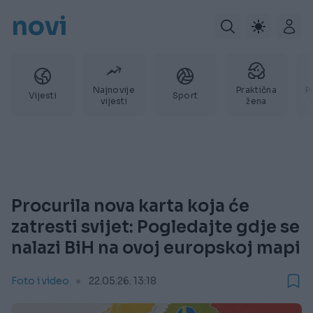
novi
Najnovije
Praktična
P
Vijesti
Sport
vijesti
žena
Procurila nova karta koja će
zatresti svijet: Pogledajte gdje se
nalazi BiH na ovoj europskoj mapi
Foto i video
22.05.26. 13:18