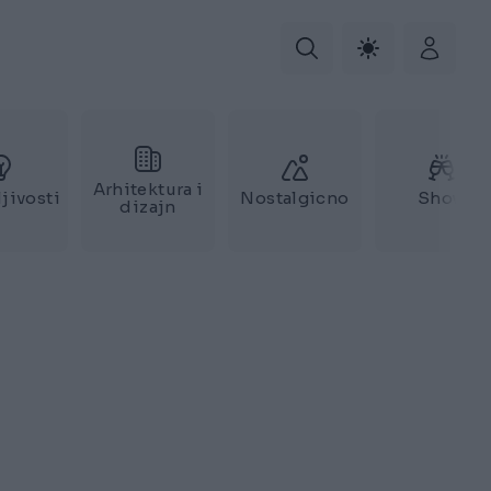
Arhitektura i
jivosti
Nostalgicno
Show
dizajn