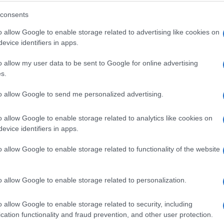
 ruskom predsjedniku Vladimiru Putinu, tokom
consents
o allow Google to enable storage related to advertising like cookies on
evice identifiers in apps.
n izjavio je tokom saslušanja u Kongresu da je
li „potpuno zatečeni“. Odluku o otkazivanju slanja
o allow my user data to be sent to Google for online advertising
a je za našu zemlju ono što smo upravo učinili
s.
to allow Google to send me personalized advertising.
 biti raspoređena u Poljsku
o allow Google to enable storage related to analytics like cookies on
evice identifiers in apps.
o je u utorak da je riječ o „privremenom
o allow Google to enable storage related to functionality of the website
 Poljsku, koju je opisao kao „uzornog američkog
roja brigadnih borbenih timova u Evropi s četiri n
o allow Google to enable storage related to personalization.
e će jedinice biti raspoređene i gdje.
o allow Google to enable storage related to security, including
li to da će brigada ipak biti raspoređena u Poljsk
cation functionality and fraud prevention, and other user protection.