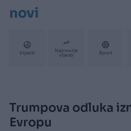
novi
Najnovije
Vijesti
Sport
vijesti
Trumpova odluka izn
Evropu