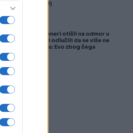
3
(VIDEO)
4
Penzioneri otišli na odmor u
Italiju i odlučili da se više ne
vraćaju: Evo zbog čega
a
u,