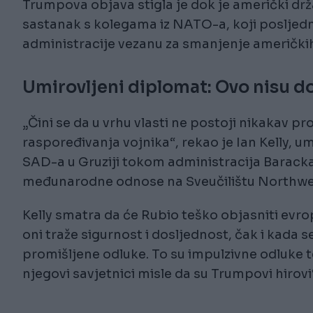
Trumpova objava stigla je dok je američki dr
sastanak s kolegama iz NATO-a, koji posljed
administracije vezanu za smanjenje američkih
Umirovljeni diplomat: Ovo nisu d
„Čini se da u vrhu vlasti ne postoji nikakav p
raspoređivanja vojnika“, rekao je Ian Kelly, u
SAD-a u Gruziji tokom administracija Barack
međunarodne odnose na Sveučilištu Northwest
Kelly smatra da će Rubio teško objasniti evr
oni traže sigurnost i dosljednost, čak i kada
promišljene odluke. To su impulzivne odluke
njegovi savjetnici misle da su Trumpovi hirovi“