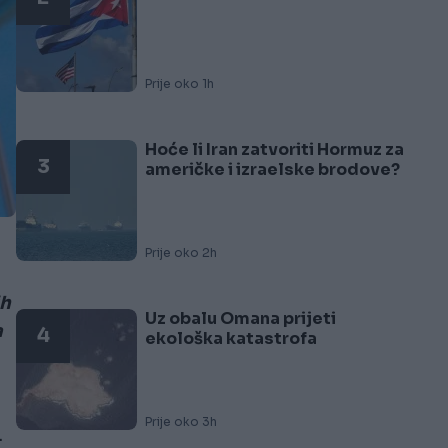
Prije oko 1h
Hoće li Iran zatvoriti Hormuz za
3
američke i izraelske brodove?
Prije oko 2h
ih
Uz obalu Omana prijeti
a
4
ekološka katastrofa
Prije oko 3h
.