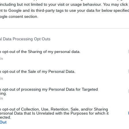
preotimanja“ vojnika od drugih evropskih saveznika.
including but not limited to your visit or usage behaviour. You may click 
 to Google and its third-party tags to use your data for below specifi
ogle consent section.
i su da povlače najmanje 5.000 vojnika iz
edrich Merz izjavio da iransko rukovodstvo
ao nedostatkom strategije u ratu.
l Data Processing Opt Outs
.000 američkih vojnika u Poljsku
o opt-out of the Sharing of my personal data.
In
 da će SAD „smanjiti broj vojnika mnogo više o
o opt-out of the Sale of my Personal Data.
e slanje oko 4.000 vojnika iz Druge oklopne
In
 u Poljsku.
to opt-out of processing my Personal Data for Targeted
ing.
spoređivanje dio nastojanja da se ispuni
In
h vojnika u Evropi. Također je zaustavljeno
o opt-out of Collection, Use, Retention, Sale, and/or Sharing
obučeno za upravljanje projektilima dugog domet
ersonal Data that Is Unrelated with the Purposes for which it
lected.
Out
irali su smanjenje vojne prisutnosti, tvrdeći da se