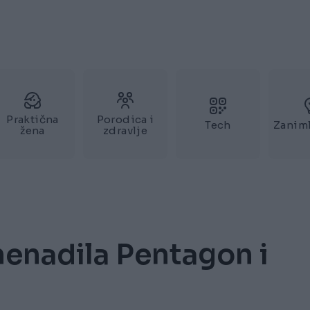
Praktična
Porodica i
Tech
Zaniml
žena
zdravlje
enadila Pentagon i