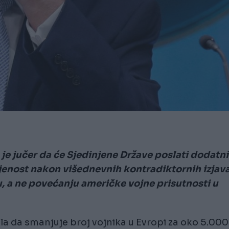
e jučer da će Sjedinjene Države poslati dodatn
njenost nakon višednevnih kontradiktornih izjav
, a ne povećanju američke vojne prisutnosti u
a da smanjuje broj vojnika u Evropi za oko 5.000