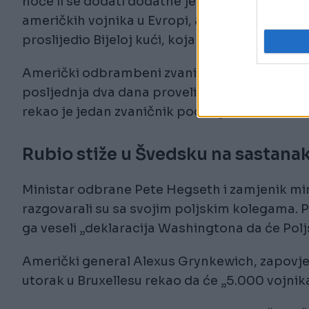
hoće li se dodati dodatne jedinice iznad rota
američkih vojnika u Evropi, ali iz neke druge
proslijedio Bijeloj kući, koja se nije odmah ogl
Američki odbrambeni zvaničnici izrazili su 
posljednja dva dana proveli smo reagirajući n
rekao je jedan zvaničnik pod uvjetom anonimno
Rubio stiže u Švedsku na sastana
Ministar odbrane Pete Hegseth i zamjenik mi
razgovarali su sa svojim poljskim kolegama. P
ga veseli „deklaracija Washingtona da će Poljs
Američki general Alexus Grynkewich, zapovjed
utorak u Bruxellesu rekao da će „5.000 vojnik