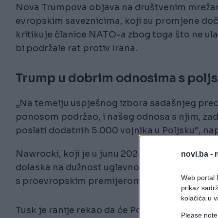
Nova Trumpova objava na društvenim mreža
evropskim saveznicima, koji su promjene do
kritikuje članice NATO-a zbog toga što ne ulaž
bi podržale rat protiv Irana.
Trump u dobrim odnosima s polj
„Na temelju uspješnog izbora sadašnjeg pred
ponosom podržao, i našeg odnosa s njim, zado
poslati dodatnih 5.000 vojnika u Poljsku“, na
Nawrocki, koji je u junu 2025. izabran uz podr
novi.ba -
dolaska na dužnost uglavnom podržava odluk
Web portal N
s proevropskim premijerom zemlje Donaldo
prikaz sadrž
kolačića u v
Tusk je ranije rekao da će Poljska iskoristiti
Please note