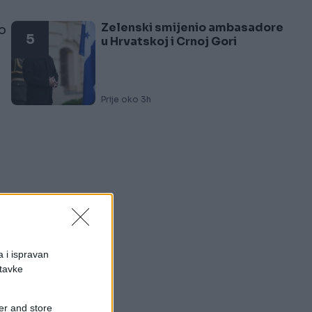
Zelenski smijenio ambasadore
o
5
u Hrvatskoj i Crnoj Gori
Prije oko 3h
b
a i ispravan
stavke
er and store