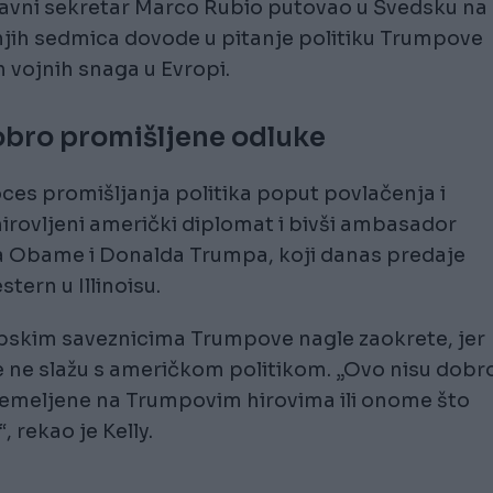
žavni sekretar Marco Rubio putovao u Švedsku na
njih sedmica dovode u pitanje politiku Trumpove
 vojnih snaga u Evropi.
obro promišljene odluke
roces promišljanja politika poput povlačenja i
mirovljeni američki diplomat i bivši ambasador
a Obame i Donalda Trumpa, koji danas predaje
ern u Illinoisu.
opskim saveznicima Trumpove nagle zaokrete, jer
 se ne slažu s američkom politikom. „Ovo nisu dobr
 temeljene na Trumpovim hirovima ili onome što
, rekao je Kelly.