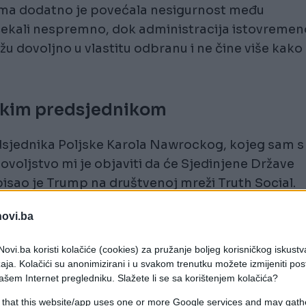
ma dodatno je povećala nesigurnost među
čekali nespremno, dok administracija istovremen
u dovoljno u vlastitu odbranu i ne čine više kako
skim predsjednikom
sjednika Poljske Karola Nawrockog, kojeg sam s
voljstvo mi je objaviti da će Sjedinjene Države
pisao je Trump na društvenoj mreži Truth Social.
šku nacionalističke stranke Pravo i pravda, od
novi.ba
e Trumpove administracije, što ga dovodi u suko
ovi.ba koristi kolačiće (cookies) za pružanje boljeg korisničkog iskustv
m Tuskom.
aja. Kolačići su anonimizirani i u svakom trenutku možete izmijeniti po
ašem Internet pregledniku. Slažete li se sa korištenjem kolačića?
 „svaku priliku“ za povećanje američke vojne
 that this website/app uses one or more Google services and may gath