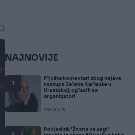
NAJNOVIJE
Pljušte komentari zbog najave
1
nastupa Jelene Karleuše u
Hrvatskoj, oglasili se
organizatori
Prije oko 7h
Pobjednik 'Života na vagi'
2