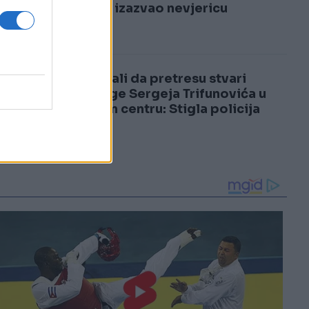
3
samrti izazvao nevjericu
4
Pokušali da pretresu stvari
supruge Sergeja Trifunovića u
tržnom centru: Stigla policija