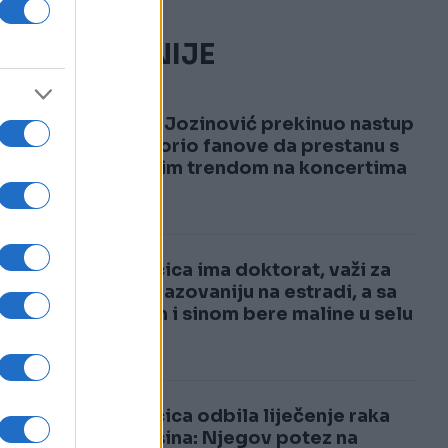
NAJČITANIJE
1
Jakov Jozinović prekinuo nastup
i upozorio fanove da prestanu s
opasnim trendom na koncertima
VIDEO
2
Pjevačica ima doktorat, važi za
najobrazovaniju na estradi, a sa
mužem i sinom bere maline u selu
Pjevačica odbila liječenje raka
zbog sina: Njegov potez na