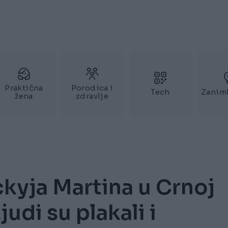
Praktična
Porodica i
Tech
Zaniml
žena
zdravlje
ckyja Martina u Crnoj
judi su plakali i