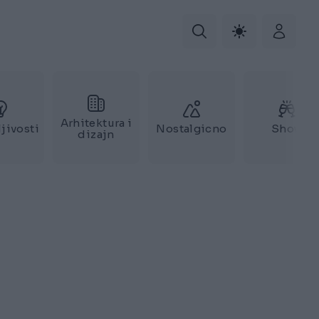
Arhitektura i
jivosti
Nostalgicno
Show
dizajn