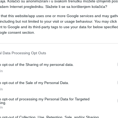
aja. Kolačići su anonimizirani i u svakom trenutku možete izmijeniti po
dini svjedoci naveli da su ljudi plakali i u strahu
ašem Internet pregledniku. Slažete li se sa korištenjem kolačića?
 that this website/app uses one or more Google services and may gath
including but not limited to your visit or usage behaviour. You may click 
rtina. Bačen je suzavac. Mnogi su mislili da je
 to Google and its third-party tags to use your data for below specifi
izvor.
ogle consent section.
ert je nastavljen.
l Data Processing Opt Outs
uje dolasku i izrazio želju da publici priredi večer
o opt-out of the Sharing of my personal data.
m energijom.
In
jezik i geografiju i želim da svi odu s osjećajem
o opt-out of the Sale of my Personal Data.
vač prije koncerta.
In
to opt-out of processing my Personal Data for Targeted
ing.
In
o opt-out of Collection, Use, Retention, Sale, and/or Sharing