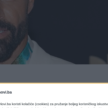
ježavanja Dana nezavisnosti Crne Gore došlo je
isutnih, u publici bačen suzavac.
novi.ba
cima je zavladala panika. Dio publike počeo je
ovi.ba koristi kolačiće (cookies) za pružanje boljeg korisničkog iskustv