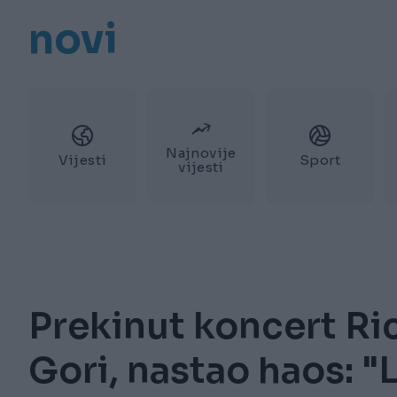
novi
Najnovije
Vijesti
Sport
vijesti
Prekinut koncert Ri
Gori, nastao haos: "L