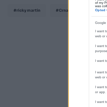
of my P
was col
#ricky martin
#Crna Gora
Opted 
Google 
I want t
web or d
I want t
purpose
I want 
I want t
web or d
I want t
or app.
I want t