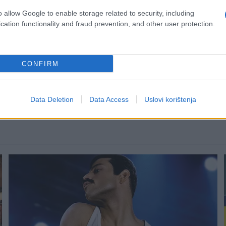
o allow Google to enable storage related to security, including
cation functionality and fraud prevention, and other user protection.
CONFIRM
Data Deletion
Data Access
Uslovi korištenja