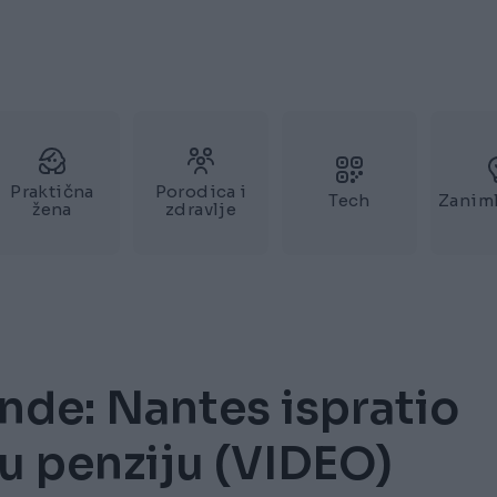
Praktična
Porodica i
Tech
Zaniml
žena
zdravlje
ende: Nantes ispratio
 u penziju (VIDEO)