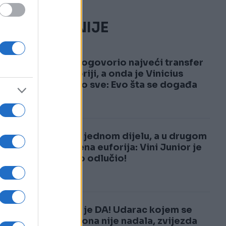
NAJČITANIJE
1
Real dogovorio najveći transfer
u historiji, a onda je Vinicius
šokirao sve: Evo šta se događa
u
2
Tuga u jednom dijelu, a u drugom
neviđena euforija: Vini Junior je
upravo odlučio!
Rekao je DA! Udarac kojem se
Barcelona nije nadala, zvijezda