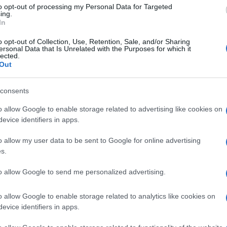
 poslao lijepu poruku:
to opt-out of processing my Personal Data for Targeted
ing.
In
alilhodžiću. Nantes te nikada neće zaboraviti".
o opt-out of Collection, Use, Retention, Sale, and/or Sharing
ersonal Data that Is Unrelated with the Purposes for which it
lected.
palir do centra terena, a s tribina su ga
Out
consents
žavao da ne zaplače, ali emocije su bile jake pa s
o allow Google to enable storage related to advertising like cookies on
evice identifiers in apps.
a bio sa svojom porodicom.
o allow my user data to be sent to Google for online advertising
s.
 početkom devedesetih godina u njegovom
to allow Google to send me personalized advertising.
93. godine seli u Francusku i preuzima Beauvais.
o allow Google to enable storage related to analytics like cookies on
io reputaciju jednog od najcjenjenijih, ali i
evice identifiers in apps.
Francuskoj.