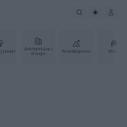
Arhitektura i
jivosti
Nostalgicno
Show
dizajn