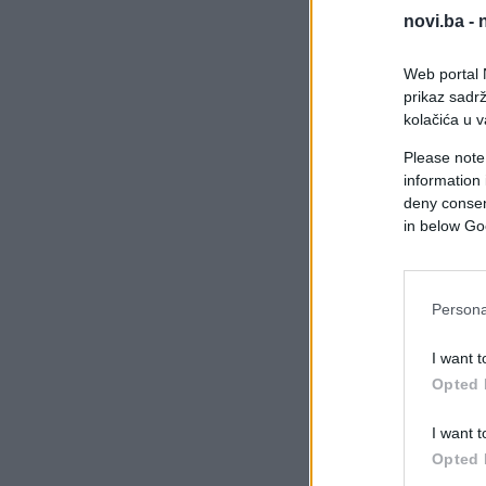
novi.ba -
Web portal N
prikaz sadrž
kolačića u v
Please note
information 
deny consent
in below Go
Persona
I want t
Opted 
I want t
Opted 