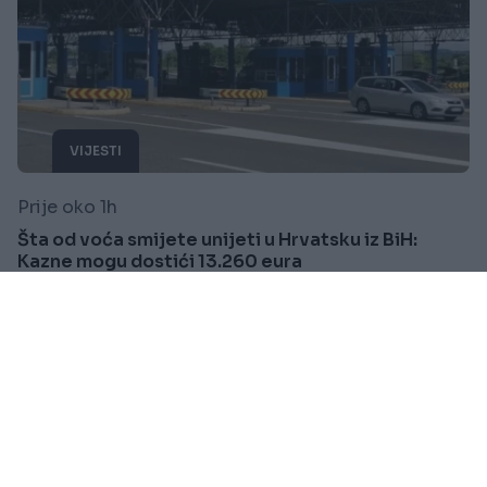
VIJESTI
Prije oko 1h
Šta od voća smijete unijeti u Hrvatsku iz BiH:
Kazne mogu dostići 13.260 eura
Saznaj više