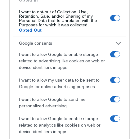
#Marko Gačić
I want to opt-out of Collection, Use,
Retention, Sale, and/or Sharing of my
Personal Data that Is Unrelated with the
Purposes for which it was collected.
POVEZANO
Opted Out
Show
Google consents
I want to allow Google to enable storage
related to advertising like cookies on web or
Marko Gačić priznao da je
device identifiers in apps.
prevario Gogu: Zaljubio sam se!
Ona treba da se odseli od mojih
I want to allow my user data to be sent to
roditelja
Google for online advertising purposes.
I want to allow Google to send me
personalized advertising.
I want to allow Google to enable storage
related to analytics like cookies on web or
device identifiers in apps.