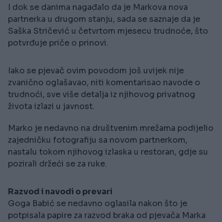
I dok se danima nagađalo da je Markova nova
partnerka u drugom stanju, sada se saznaje da je
Saška Stričević u četvrtom mjesecu trudnoće, što
potvrđuje priče o prinovi.
Iako se pjevač ovim povodom još uvijek nije
zvanično oglašavao, niti komentarisao navode o
trudnoći, sve više detalja iz njihovog privatnog
života izlazi u javnost.
Marko je nedavno na društvenim mrežama podijelio
zajedničku fotografiju sa novom partnerkom,
nastalu tokom njihovog izlaska u restoran, gdje su
pozirali držeći se za ruke.
Razvod i navodi o prevari
Goga Babić se nedavno oglasila nakon što je
potpisala papire za razvod braka od pjevača Marka