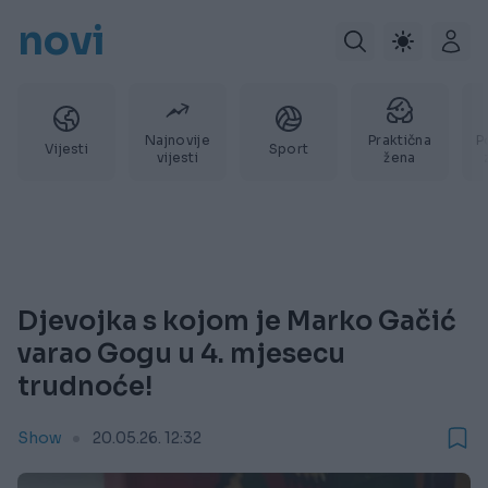
novi
Najnovije
Praktična
P
Vijesti
Sport
vijesti
žena
Djevojka s kojom je Marko Gačić
varao Gogu u 4. mjesecu
trudnoće!
Show
20.05.26. 12:32