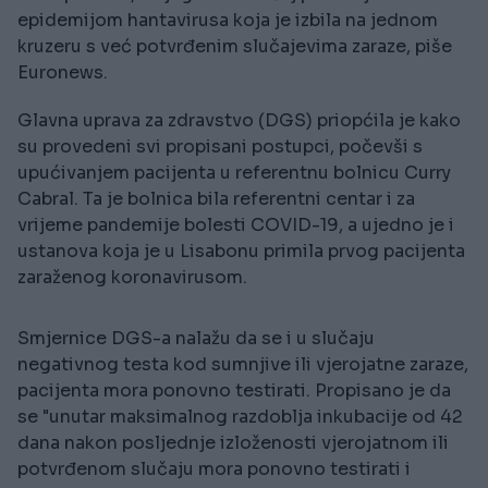
epidemijom hantavirusa koja je izbila na jednom
kruzeru s već potvrđenim slučajevima zaraze, piše
Euronews.
Glavna uprava za zdravstvo (DGS) priopćila je kako
su provedeni svi propisani postupci, počevši s
upućivanjem pacijenta u referentnu bolnicu Curry
Cabral. Ta je bolnica bila referentni centar i za
vrijeme pandemije bolesti COVID-19, a ujedno je i
ustanova koja je u Lisabonu primila prvog pacijenta
zaraženog koronavirusom.
Smjernice DGS-a nalažu da se i u slučaju
negativnog testa kod sumnjive ili vjerojatne zaraze,
pacijenta mora ponovno testirati. Propisano je da
se "unutar maksimalnog razdoblja inkubacije od 42
dana nakon posljednje izloženosti vjerojatnom ili
potvrđenom slučaju mora ponovno testirati i