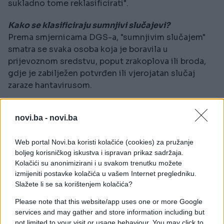
sukladno tome reklasificirati".
Kako se klasificiraju sumnjivi slučajevi?
Prema smjernicama DGS-a, "sumnjivim slučajem"
smatra se svaka osoba koja je boravila u
prijevoznom sredstvu, poput zrakoplova ili broda,
gdje je zabilježen potvrđen ili vjerojatan slučaj
zaraze hantavirusom.
Sumnjivom se smatra i "svaka osoba koja je bila u
novi.ba -
novi.ba
kontaktu s putnikom ili članom posade broda MV
Hondius od 5. travnja 2026. do isteka razdoblja
Web portal Novi.ba koristi kolačiće (cookies) za pružanje
inkubacije od 42 dana" ako pritom pokazuje
boljeg korisničkog iskustva i ispravan prikaz sadržaja.
simptome kao što su visoka temperatura, bolovi u
Kolačići su anonimizirani i u svakom trenutku možete
mišićima, zimica, glavobolja te probavne ili dišne
izmijeniti postavke kolačića u vašem Internet pregledniku.
tegobe.
Slažete li se sa korištenjem kolačića?
Please note that this website/app uses one or more Google
Mjere u drugim zemljama
services and may gather and store information including but
Slučajevi hantavirusa bilježe se i u drugim
not limited to your visit or usage behaviour. You may click to