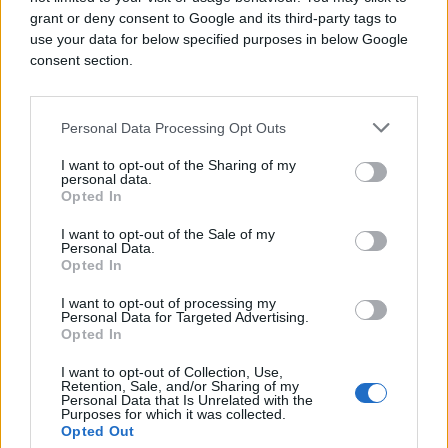
zemljama, poput Njemačke, Italije, Španjolske,
grant or deny consent to Google and its third-party tags to
Ujedinjenog Kraljevstva i Sjedinjenih Država, koje
use your data for below specified purposes in below Google
primjenjuju vrlo slične mjere temeljene na
consent section.
smjernicama Svjetske zdravstvene organizacije
(WHO).
Personal Data Processing Opt Outs
Preporuke uključuju karantenu u trajanju od šest
I want to opt-out of the Sharing of my
tjedana za visokorizične kontakte, PCR testiranje,
personal data.
Opted In
strogi nadzor, ograničenje kretanja te održavanje
fizičkog razmaka od jednog i pol do dva metra.
I want to opt-out of the Sale of my
Personal Data.
Opted In
I want to opt-out of processing my
Personal Data for Targeted Advertising.
Opted In
#Lisabon
#Hantavirus
I want to opt-out of Collection, Use,
Retention, Sale, and/or Sharing of my
Personal Data that Is Unrelated with the
Purposes for which it was collected.
Opted Out