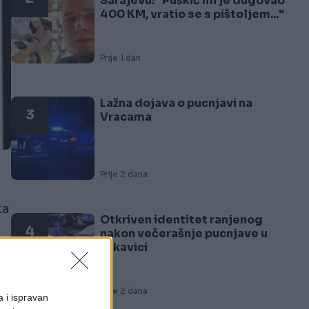
Sarajevu: "Puškić mi je dugovao
400 KM, vratio se s pištoljem..."
Prije 1 dan
Lažna dojava o pucnjavi na
3
Vracama
Prije 2 dana
ka
Otkriven identitet ranjenog
4
nakon večerašnje pucnjave u
Lukavici
Prije 2 dana
a i ispravan