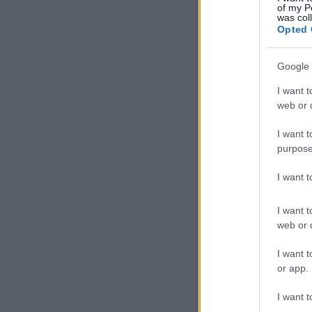
of my P
was col
Opted 
Google 
I want t
web or d
I want t
purpose
I want 
I want t
web or d
I want t
or app.
I want t