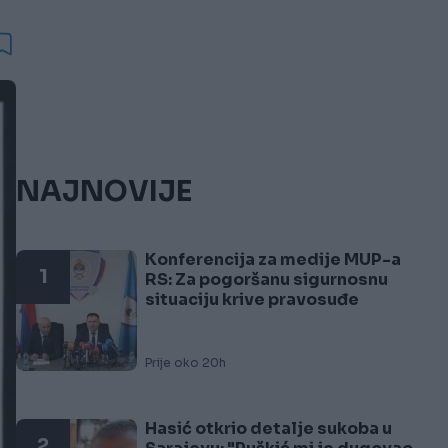
NAJNOVIJE
Konferencija za medije MUP-a
1
RS: Za pogoršanu sigurnosnu
situaciju krive pravosuđe
Prije oko 20h
Hasić otkrio detalje sukoba u
2