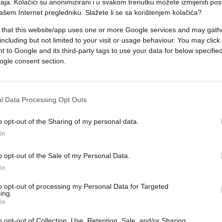
aja. Kolačići su anonimizirani i u svakom trenutku možete izmijeniti po
dio.
ašem Internet pregledniku. Slažete li se sa korištenjem kolačića?
 that this website/app uses one or more Google services and may gath
liko sati kasnije na Kliničkom centru Univerzitet
including but not limited to your visit or usage behaviour. You may click 
 to Google and its third-party tags to use your data for below specifi
ogle consent section.
očinio suicid pucajući iz pištolja sebi u glavu, a
l Data Processing Opt Outs
o opt-out of the Sharing of my personal data.
In
o opt-out of the Sale of my Personal Data.
 Rajić
#femicid
In
to opt-out of processing my Personal Data for Targeted
ing.
In
o opt-out of Collection, Use, Retention, Sale, and/or Sharing