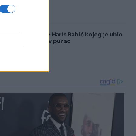
3
4
Ovo je Haris Babić kojeg je ubio
njegov punac