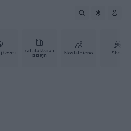
Arhitektura i
jivosti
Nostalgicno
Show
dizajn