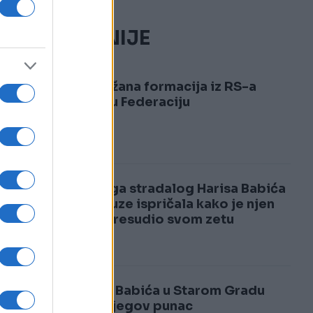
NAJČITANIJE
1
Naoružana formacija iz RS-a
upala u Federaciju
2
Supruga stradalog Harisa Babića
kroz suze ispričala kako je njen
otac presudio svom zetu
Harisa Babića u Starom Gradu
ubio njegov punac