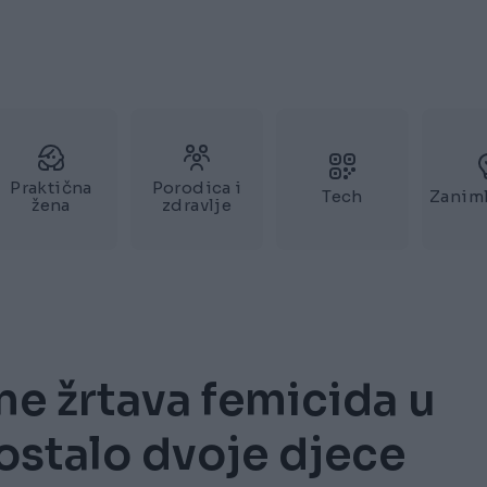
Praktična
Porodica i
Tech
Zaniml
žena
zdravlje
ne žrtava femicida u
 ostalo dvoje djece