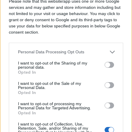
Please note that this website/app uses one or more Google
services and may gather and store information including but
Blizanci, jedan dio vas se uvijek mijenja, a drugi je
not limited to your visit or usage behaviour. You may click to
ponekad zaglavljen u prošlosti. Kada je Sunce u
grant or deny consent to Google and its third-party tags to
posljednjim stepenima Bika, spremni ste za zaokret.
use your data for below specified purposes in below Google
Znate da je vrijeme da se oprostite od jučer jer je
consent section.
sutra već na horizontu. Privlačite obilje i sreću 20.
maja tako što zatvarate vrata utjecajima iz prošlosti
Personal Data Processing Opt Outs
(poput tog dosadnog bivšeg partnera) koji vas
sputavaju. Već imate mentalni spisak i tačno znate
I want to opt-out of the Sharing of my
personal data.
o čemu se radi.
Opted In
Srećom, Mjesec u Raku vas podstiče da ovu odluku
I want to opt-out of the Sale of my
shvatite ozbiljno. Više nego ikad osjećate cijenu
Personal Data.
Opted In
držanja za prošlost. Umjesto da trošite vrijeme i
energiju, napravit ćete skok vjere i presjeći. Znate
I want to opt-out of processing my
Personal Data for Targeted Advertising.
da je to prava stvar. U početku će biti stresno, ali
Opted In
kada osjetite olakšanje, bit ćete kao novi.
I want to opt-out of Collection, Use,
Retention, Sale, and/or Sharing of my
4. Rak