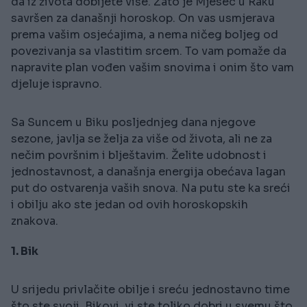
da iz života dobijete više. Zato je Mjesec u Raku
savršen za današnji horoskop. On vas usmjerava
prema vašim osjećajima, a nema ničeg boljeg od
povezivanja sa vlastitim srcem. To vam pomaže da
napravite plan vođen vašim snovima i onim što vam
djeluje ispravno.
Sa Suncem u Biku posljednjeg dana njegove
sezone, javlja se želja za više od života, ali ne za
nečim površnim i blještavim. Želite udobnost i
jednostavnost, a današnja energija obećava lagan
put do ostvarenja vaših snova. Na putu ste ka sreći
i obilju ako ste jedan od ovih horoskopskih
znakova.
1. Bik
U srijedu privlačite obilje i sreću jednostavno time
što ste svoji. Bikovi, vi ste toliko dobri u svemu što