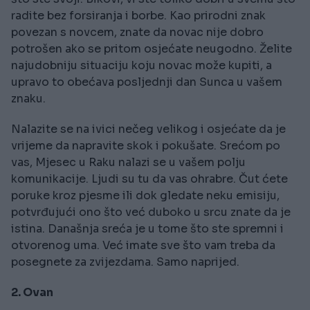
radite bez forsiranja i borbe. Kao prirodni znak
povezan s novcem, znate da novac nije dobro
potrošen ako se pritom osjećate neugodno. Želite
najudobniju situaciju koju novac može kupiti, a
upravo to obećava posljednji dan Sunca u vašem
znaku.
Nalazite se na ivici nečeg velikog i osjećate da je
vrijeme da napravite skok i pokušate. Srećom po
vas, Mjesec u Raku nalazi se u vašem polju
komunikacije. Ljudi su tu da vas ohrabre. Čut ćete
poruke kroz pjesme ili dok gledate neku emisiju,
potvrđujući ono što već duboko u srcu znate da je
istina. Današnja sreća je u tome što ste spremni i
otvorenog uma. Već imate sve što vam treba da
posegnete za zvijezdama. Samo naprijed.
2. Ovan