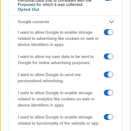
Personal Data that Is Unrelated with the
Purposes for which it was collected.
Opted Out
Ovo je veoma dobar dan za vas, Rakovi. Pošto je
Mjesec 20. maja u vašem znaku, vi ste pravi magnet
Google consents
za sreću. Budite se s osjećajem da biste mogli ući u
prostoriju i odmah osjetiti energiju. Vaša intuicija
I want to allow Google to enable storage
je veoma jaka i potpuno ste povezani s njom.
related to advertising like cookies on web or
device identifiers in apps.
Sa Suncem u Biku, koje je na završnom stepenu,
I want to allow my user data to be sent to
aktivirano je i vaše polje prijateljstva. Bit ćete
Google for online advertising purposes.
pozvani negdje ili ćete voditi razgovor s
prijateljem. Taj trenutak može promijeniti vaš život.
I want to allow Google to send me
Ne samo da privlačite ono što vam je potrebno u
personalized advertising.
životu, već je sve to povezano i s vašim prijateljima.
Ne možete poželjeti više od toga. Vi zapravo ne
I want to allow Google to enable storage
related to analytics like cookies on web or
želite uspjeti ako vaši ljudi ne mogu imati koristi od
device identifiers in apps.
toga. Danas stvari kreću u pravom smjeru.
I want to allow Google to enable storage
related to functionality of the website or app.