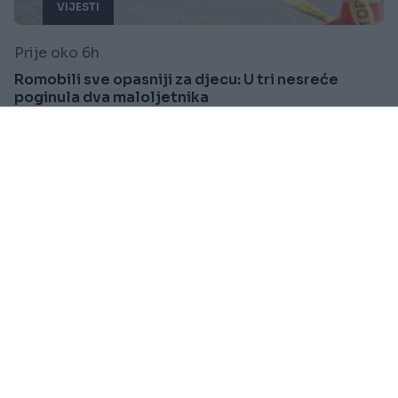
VIJESTI
Prije oko 6h
Romobili sve opasniji za djecu: U tri nesreće
poginula dva maloljetnika
Saznaj više