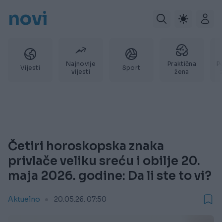
novi
Najnovije
Praktična
P
Vijesti
Sport
vijesti
žena
Četiri horoskopska znaka
privlače veliku sreću i obilje 20.
maja 2026. godine: Da li ste to vi?
Aktuelno
20.05.26. 07:50