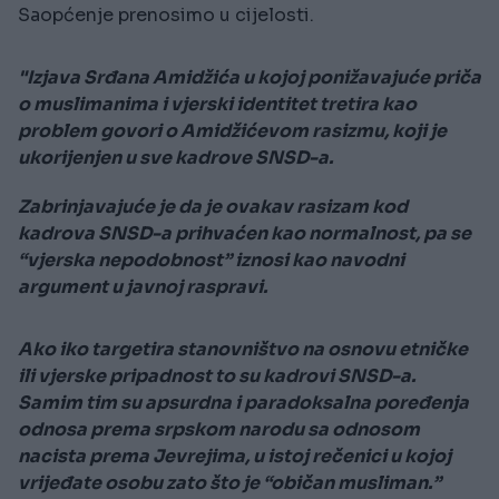
Saopćenje prenosimo u cijelosti.
"Izjava Srđana Amidžića u kojoj ponižavajuće priča
o muslimanima i vjerski identitet tretira kao
problem govori o Amidžićevom rasizmu, koji je
ukorijenjen u sve kadrove SNSD-a.
Zabrinjavajuće je da je ovakav rasizam kod
kadrova SNSD-a prihvaćen kao normalnost, pa se
“vjerska nepodobnost” iznosi kao navodni
argument u javnoj raspravi.
Ako iko targetira stanovništvo na osnovu etničke
ili vjerske pripadnost to su kadrovi SNSD-a.
Samim tim su apsurdna i paradoksalna poređenja
odnosa prema srpskom narodu sa odnosom
nacista prema Jevrejima, u istoj rečenici u kojoj
vrijeđate osobu zato što je “običan musliman.”