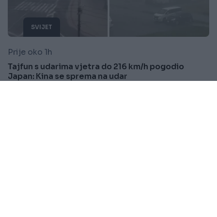
SVIJET
Prije oko 1h
Tajfun s udarima vjetra do 216 km/h pogodio
Japan: Kina se sprema na udar
Saznaj više