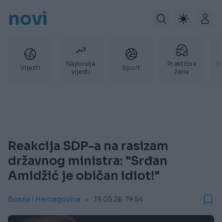
novi
Najnovije
Praktična
P
Vijesti
Sport
vijesti
žena
Reakcija SDP-a na rasizam
državnog ministra: "Srđan
Amidžić je običan idiot!"
Bosna i Hercegovina
19.05.26. 19:54