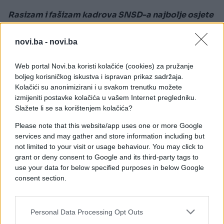
Rasizam i fašizam kadrova SNSD-a najbolje osjete
povratnici u entitetu RS, koji su targetirani i
ugrožavani, osporava im se pravo na rad, pravo na
novi.ba -
novi.ba
jezik, te im se pokušava oteti imovina. Amidžić je
još jedan u plejadi Dodikovih običnih korisnih
Web portal Novi.ba koristi kolačiće (cookies) za pružanje
idiota, koji iza mržnje i predrasuda pokušavaju
boljeg korisničkog iskustva i ispravan prikaz sadržaja.
sakriti apsolutnu propast svoje politike i beznađe
Kolačići su anonimizirani i u svakom trenutku možete
izmijeniti postavke kolačića u vašem Internet pregledniku.
u koje su odveli svoje glasače.
Slažete li se sa korištenjem kolačića?
Od te politike korist imaju samo najuži krugovi
Please note that this website/app uses one or more Google
Dodikovih saradnika, dok narod drže u stanju
services and may gather and store information including but
političke, ekonomske i policijske potčinjenosti,
not limited to your visit or usage behaviour. You may click to
baš kao i njihovi idoli u nacističkoj Njemačkoj"
,
grant or deny consent to Google and its third-party tags to
use your data for below specified purposes in below Google
naveli su u rekaciji iz SDP-a BiH.
consent section.
Personal Data Processing Opt Outs