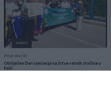
VIJESTI
Prije oko 1h
Obilježen Dan sjećanja na žrtve ratnih zločina u
Foči
Saznaj više