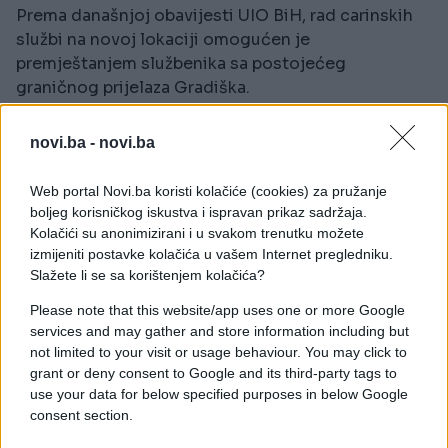
Prema današnjoj obavijesti UIO BiH, rad carinskih
službi na novoj lokaciji omogućen je
premještanjem službenika sa postojećeg
graničnog prijelaza Gradiška.
Javnost će biti naknadno obavještena o početku
novi.ba -
novi.ba
preusmjeravanja saobraćaja preko novog mosta i
mogućnosti korištenja nove lokacije za prelazak
Web portal Novi.ba koristi kolačiće (cookies) za pružanje
granice.
boljeg korisničkog iskustva i ispravan prikaz sadržaja.
Kolačići su anonimizirani i u svakom trenutku možete
Na ovaj način Ministarstvo sigurnosti BiH navodi
izmijeniti postavke kolačića u vašem Internet pregledniku.
da je ispunilo sve obaveze iz svoje nadležnosti i
Slažete li se sa korištenjem kolačića?
dalo doprinos efikasnijem i bržem prometu roba i
Please note that this website/app uses one or more Google
putnika preko granice Bosne i Hercegovine, uz
services and may gather and store information including but
unapređenje protočnosti saobraćaja i smanjenje
not limited to your visit or usage behaviour. You may click to
zadržavanja na graničnim prijelazima.
grant or deny consent to Google and its third-party tags to
use your data for below specified purposes in below Google
(Vijesti.ba)
consent section.