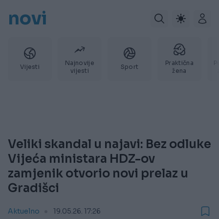
novi
Najnovije
Praktična
P
Vijesti
Sport
vijesti
žena
Veliki skandal u najavi: Bez odluke
Vijeća ministara HDZ-ov
zamjenik otvorio novi prelaz u
Gradišci
Aktuelno
19.05.26. 17:26