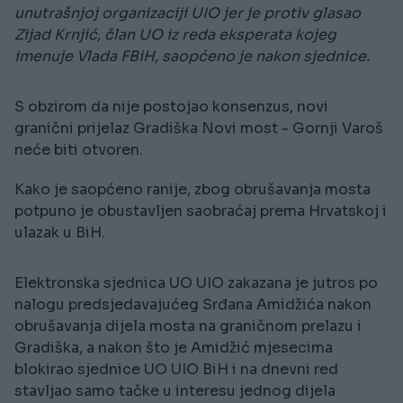
unutrašnjoj organizaciji UIO jer je protiv glasao
Zijad Krnjić, član UO iz reda eksperata kojeg
imenuje Vlada FBiH, saopćeno je nakon sjednice.
S obzirom da nije postojao konsenzus, novi
granični prijelaz Gradiška Novi most - Gornji Varoš
neće biti otvoren.
Kako je saopćeno ranije, zbog obrušavanja mosta
potpuno je obustavljen saobraćaj prema Hrvatskoj i
ulazak u BiH.
Elektronska sjednica UO UIO zakazana je jutros po
nalogu predsjedavajućeg Srđana Amidžića nakon
obrušavanja dijela mosta na graničnom prelazu i
Gradiška, a nakon što je Amidžić mjesecima
blokirao sjednice UO UIO BiH i na dnevni red
stavljao samo tačke u interesu jednog dijela