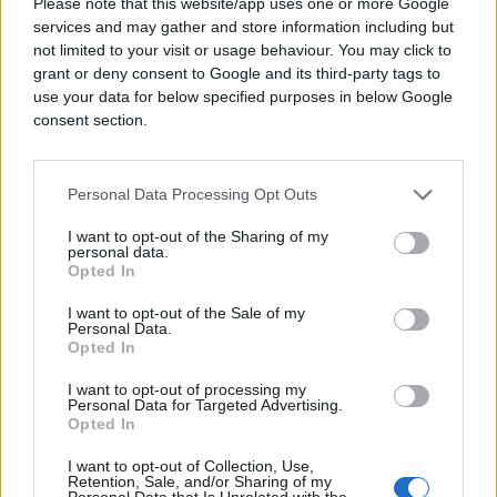
Please note that this website/app uses one or more Google
services and may gather and store information including but
Krnjić već mjesecima ne daje saglasnost jer
not limited to your visit or usage behaviour. You may click to
insistira na tome da UO UIO BIH prvo utvrdi nove
grant or deny consent to Google and its third-party tags to
koeficijente i poravna dug entiteta RS prema
use your data for below specified purposes in below Google
Federaciji BiH. Iz RS sad vrše dodatni pritisak nakon
consent section.
što se sinoć kasno obrušio most na GP Stara
Gradiška čime je faktički blokiran ovaj prijelaz.
Personal Data Processing Opt Outs
I want to opt-out of the Sharing of my
personal data.
Opted In
I want to opt-out of the Sale of my
#Zijad Krnjić
#Gradiška
Personal Data.
Opted In
I want to opt-out of processing my
POVEZANO
Personal Data for Targeted Advertising.
Opted In
Bosna i Hercegovina
I want to opt-out of Collection, Use,
Retention, Sale, and/or Sharing of my
Personal Data that Is Unrelated with the