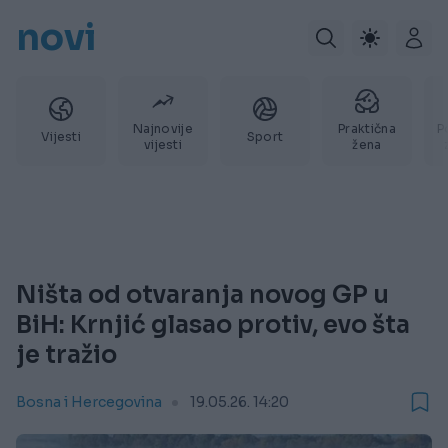
novi
Najnovije
Praktična
P
Vijesti
Sport
vijesti
žena
Ništa od otvaranja novog GP u
BiH: Krnjić glasao protiv, evo šta
je tražio
Bosna i Hercegovina
19.05.26. 14:20