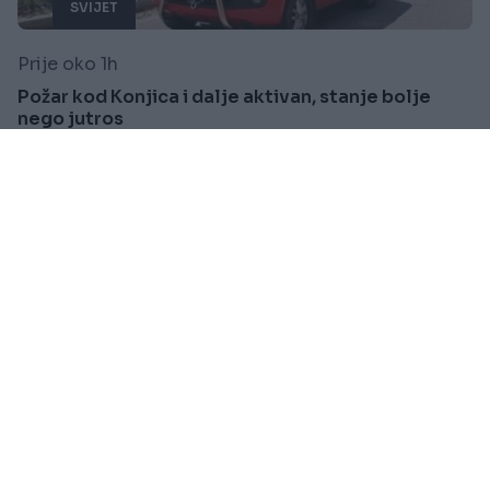
SVIJET
Prije oko 1h
Požar kod Konjica i dalje aktivan, stanje bolje
nego jutros
Saznaj više