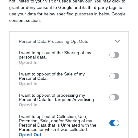
stepenice, ulazim u auto, auto se gasi, otvaram
not limited to your visit or usage behaviour. You may click to
vrata i vidim Aleksić trči prema meni. Ja sam
grant or deny consent to Google and its third-party tags to
use your data for below specified purposes in below Google
također onda počeo da trčim i otišao sam u piceriju
consent section.
i prijavio da se to dogodilo, da hitno zovu policiju -
dodao je Ivan.
Personal Data Processing Opt Outs
Aleksić je uhvaćen u noći između nedjelje i
ponedjeljka, nedaleko od svoje kuće. Više od 24
I want to opt-out of the Sharing of my
personal data.
sata za njim su tragali policajci, helikopteri,
Opted In
dronovi... Podsjetimo, u pitanju je čovjek koji je
ranije osuđivan zbog ubistva.
I want to opt-out of the Sale of my
Personal Data.
Opted In
I want to opt-out of processing my
Personal Data for Targeted Advertising.
Opted In
I want to opt-out of Collection, Use,
#Luka Milovac
#Hrvatska
Retention, Sale, and/or Sharing of my
Personal Data that Is Unrelated with the
Purposes for which it was collected.
#ubistvo
Opted Out