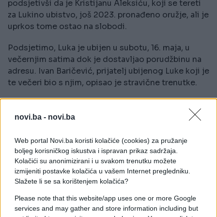
podsjetivši da je Kristijanu Aleksiću, koji se tereti
za Lukino ubistvo, još 2023. pronađeno oružje, ali je
uprkos tome ostao na slobodi.
Podsjetimo, Luka je ubijen u subotu, 16. maja, u
večernjim satima dok je dostavljao porudžbinu na
adresu. Ivan Baričević, prijatelj ubijenog Luke koji je
te večeri bio s njim, opisao je stravične trenutke.
- Ja kao njegov dugogodišnji prijatelj ponudio sam
se da idem s njim, rekao sam da ću ići s njim, da će
novi.ba -
novi.ba
sve biti dobro, da sam ja tu s njim. Penjali smo se uz
stepenice, došli na terasu, Kristijan otvara vrata i
Web portal Novi.ba koristi kolačiće (cookies) za pružanje
govori 'uđi, uđi', međutim Luka ide da mu preda
boljeg korisničkog iskustva i ispravan prikaz sadržaja.
dostavu i Aleksić u tom trenutku puca - ispričao je
Kolačići su anonimizirani i u svakom trenutku možete
izmijeniti postavke kolačića u vašem Internet pregledniku.
Baričević za HRT.
Slažete li se sa korištenjem kolačića?
- Ja kad sam vidio Luku da pada na pod, u tom
Please note that this website/app uses one or more Google
trenutku sam počeo da trčim, preskočio sam
services and may gather and store information including but