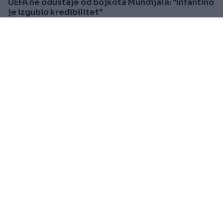
UEFA ne odustaje od bojkota Mundijala: "Infantino
je izgubio kredibilitet"
Saznaj više
SVIJET
Prije oko 5h