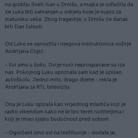
na groblju Sveti Ivan u Drnišu, a majka je odlučila da
će Luka biti sahranjen u odijelu koje je kupio za
matursko veče. Zbog tragedije, u Drnišu će danas
biti Dan žalosti.
Od Luke se oprostila i njegova instruktorica vožnje
Andrijana Cigić.
- Svi smo u šoku. Dvije noći neprospavane su iza
nas. Pokojnog Luku upoznala sam kad je upisao
autoškolu. Jedno milo, drago dijete - rekla je
Andrijana za RTL televiziju.
Ona je Luku opisala kao vrijednog mladića koji je
radio vikendom kako ne bi bio teret roditeljima i
koji je imao sjajnu budućnost pred sobom.
- Ogorčeni smo svi na institucije - dodala je,