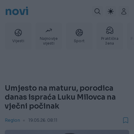
novi
Najnovije
Praktična
P
Vijesti
Sport
vijesti
žena
Umjesto na maturu, porodica
danas ispraća Luku Milovca na
vječni počinak
Region
19.05.26. 08:11