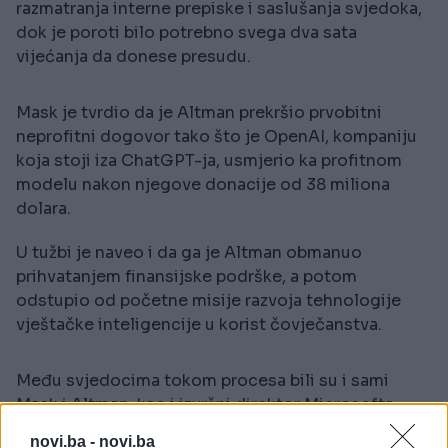
razmatranja interne prepiske i saslušanja svjedoka,
dok je poroti bilo potrebno svega dva sata
vijećanja da donese presudu.
Mask je tvrdio da je Altman prekršio prvobitni
neprofitni dogovor tako što je OpenAI, kompaniju
koja stoji iza ChatGPT-ja, usmjerio ka profitnom
modelu nakon njegove donacije od 38 miliona
dolara.
U tužbi je naveo i da ga je Altman obmanuo
prihvatanjem finansijske podrške, a potom
odstupio od početne misije razvoja tehnologije
vještačke inteligencije u korist čovječanstva.
Među svjedocima tokom procesa bili su i sami
Mask i Altman, kao i izvršni direktor Microsofta
Satja Nadela (Satya Nadella). Mask je optužio i
novi.ba -
novi.ba