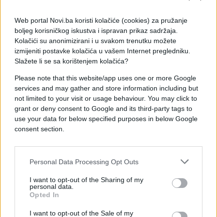
Microsoft da je učestvovao u toj šemi, ali su i ti
navodi odbačeni nakon zaključaka porote o
Web portal Novi.ba koristi kolačiće (cookies) za pružanje
ključnim tačkama tužbe protiv OpenAI-ja.
boljeg korisničkog iskustva i ispravan prikaz sadržaja.
Kolačići su anonimizirani i u svakom trenutku možete
Mask i Altman bili su među osnivačima OpenAI-ja
izmijeniti postavke kolačića u vašem Internet pregledniku.
2015. godine, ali je Mask napustio kompaniju 2018.
Slažete li se sa korištenjem kolačića?
nakon neslaganja sa suosnivačima oko kontrole
Please note that this website/app uses one or more Google
nad organizacijom.
services and may gather and store information including but
not limited to your visit or usage behaviour. You may click to
grant or deny consent to Google and its third-party tags to
use your data for below specified purposes in below Google
consent section.
#elon musk
#OpenAI
Personal Data Processing Opt Outs
I want to opt-out of the Sharing of my
personal data.
Opted In
I want to opt-out of the Sale of my