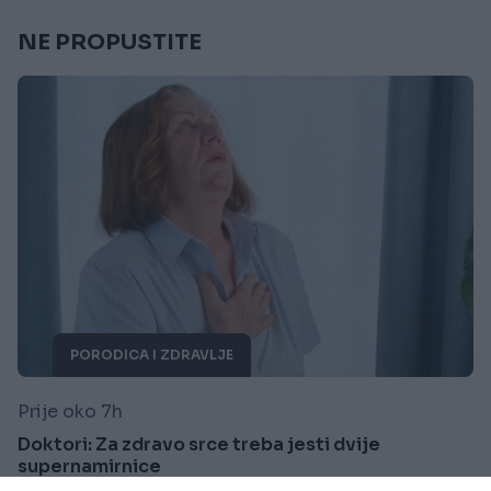
NE PROPUSTITE
PORODICA I ZDRAVLJE
Prije oko 7h
Doktori: Za zdravo srce treba jesti dvije
supernamirnice