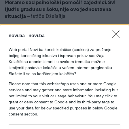
Moramo sad psihološki pomoći i zajednici. Svi
ljudi u gradu su u šoku, nije ovo jednostavna
situacija
– ističe Dželalija.
Sahrana će se održati u utorak na groblju Sveti Ivan
novi.ba -
novi.ba
u Drnišu, a prije posljednjeg ispraćaja bit će
održana komemoracija u Srednjoj školi Ivana
Web portal Novi.ba koristi kolačiće (cookies) za pružanje
Meštrovića, koju je ubijeni maturant pohađao.
boljeg korisničkog iskustva i ispravan prikaz sadržaja.
Direktor škole Hrvoje Pekas rekao je kako je bila
Kolačići su anonimizirani i u svakom trenutku možete
riječ o uzornom učeniku i sportašu te da je cijela
izmijeniti postavke kolačića u vašem Internet pregledniku.
zajednica potresena tragedijom..
Slažete li se sa korištenjem kolačića?
Please note that this website/app uses one or more Google
Policija je sinoć uhapsila Kristijana Aleksića koji je
services and may gather and store information including but
u subotu u 23:05 sati pucanjem iz vatrenog oružja
not limited to your visit or usage behaviour. You may click to
na terasi porodične kuće usmrtio 19-godišnjaka
grant or deny consent to Google and its third-party tags to
koji mu je došao dostaviti pizzu.
use your data for below specified purposes in below Google
consent section.