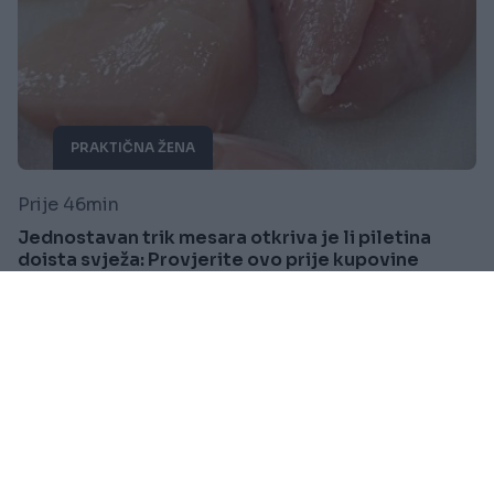
PRAKTIČNA ŽENA
Prije 46min
Jednostavan trik mesara otkriva je li piletina
doista svježa: Provjerite ovo prije kupovine
Saznaj više