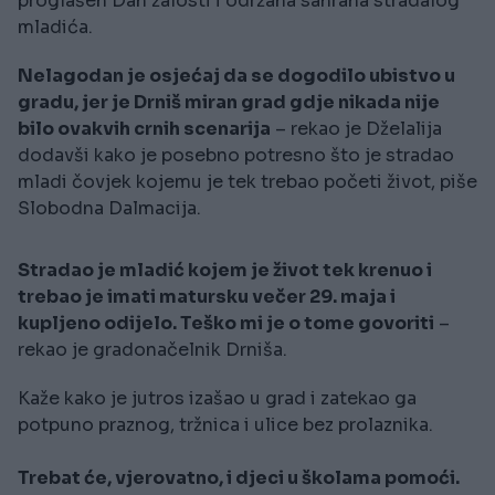
proglašen Dan žalosti i održana sahrana stradalog
mladića.
Nelagodan je osjećaj da se dogodilo ubistvo u
gradu, jer je Drniš miran grad gdje nikada nije
bilo ovakvih crnih scenarija
– rekao je Dželalija
dodavši kako je posebno potresno što je stradao
mladi čovjek kojemu je tek trebao početi život, piše
Slobodna Dalmacija.
Stradao je mladić kojem je život tek krenuo i
trebao je imati matursku večer 29. maja i
kupljeno odijelo. Teško mi je o tome govoriti
–
rekao je gradonačelnik Drniša.
Kaže kako je jutros izašao u grad i zatekao ga
potpuno praznog, tržnica i ulice bez prolaznika.
Trebat će, vjerovatno, i djeci u školama pomoći.