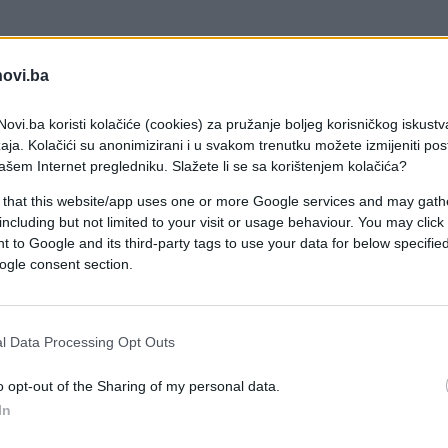
ac svakog društva i zahvalio im na svemu što su
novi.ba
aju napore države usmerene ka poboljšanju njihov
ovi.ba koristi kolačiće (cookies) za pružanje boljeg korisničkog iskustv
aja. Kolačići su anonimizirani i u svakom trenutku možete izmijeniti po
ašem Internet pregledniku. Slažete li se sa korištenjem kolačića?
nom periodu nastavimo ono što ste vi započeli,
 that this website/app uses one or more Google services and may gath
ćemo se pobrinuti da država bude uz vas i da v
including but not limited to your visit or usage behaviour. You may click 
amo sigurne i stabilne već i sve veće. Posebnu
 to Google and its third-party tags to use your data for below specifi
ogle consent section.
primanjima i nastojaćemo da do kraja godine
e nego ostale penzije
- rekao je on.
l Data Processing Opt Outs
ećanja penzija, potvrdio je nedavno i predsjednik
o opt-out of the Sharing of my personal data.
In