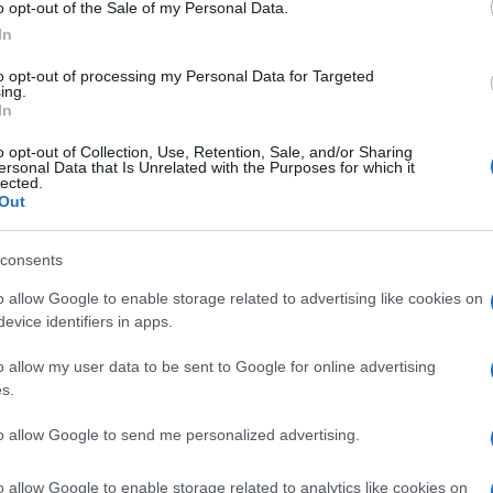
o opt-out of the Sale of my Personal Data.
In
to opt-out of processing my Personal Data for Targeted
ing.
In
o opt-out of Collection, Use, Retention, Sale, and/or Sharing
ersonal Data that Is Unrelated with the Purposes for which it
lected.
Out
consents
o allow Google to enable storage related to advertising like cookies on
evice identifiers in apps.
o allow my user data to be sent to Google for online advertising
o da će država pronaći rješenje, da uz poštovanje
s.
manjima od 40.000 i 45.000 dinara imaju dodatn
to allow Google to send me personalized advertising.
 1. decembra 2025. godine, kada su porasle linear
zija u ovoj godini iznosi oko 485 evra, dok je, na
o allow Google to enable storage related to analytics like cookies on