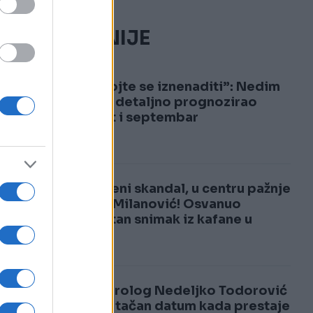
NAJČITANIJE
1
“Nemojte se iznenaditi”: Nedim
Sladić detaljno prognozirao
avgust i septembar
2
Neviđeni skandal, u centru pažnje
Zoran Milanović! Osvanuo
šokantan snimak iz kafane u
Kninu
o
no
Meteorolog Nedeljko Todorović
otkrio tačan datum kada prestaje