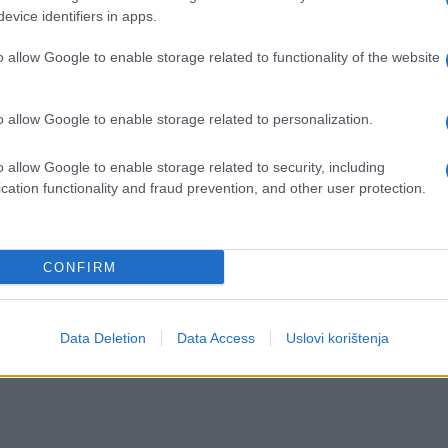
sila 204 eura.
evice identifiers in apps.
o allow Google to enable storage related to functionality of the website
 je država pokazala da brine o građanima svih
o allow Google to enable storage related to personalization.
o allow Google to enable storage related to security, including
a, a ono što je najbitnije - i o socijalnim
cation functionality and fraud prevention, and other user protection.
ji će građani dobiti od države i iskoristiti
 stabilnost. Siguran sam da će takozvana
CONFIRM
 je dobra ako je argumentovana, ali kada pogleda
jasno je da nema argumente - navodi Puzić.
Data Deletion
Data Access
Uslovi korištenja