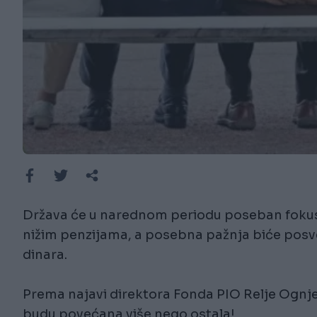
Država će u narednom periodu poseban fokus 
nižim penzijama, a posebna pažnja biće pos
dinara.
Prema najavi direktora Fonda PIO Relje Ognje
budu povećana više nego ostala!