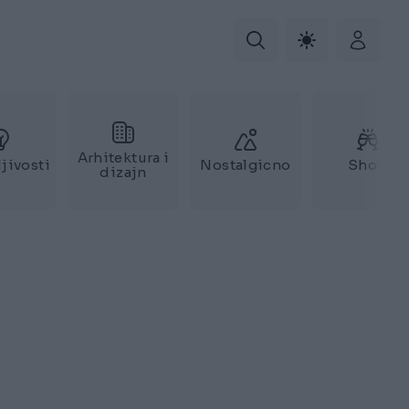
Arhitektura i
jivosti
Nostalgicno
Show
dizajn