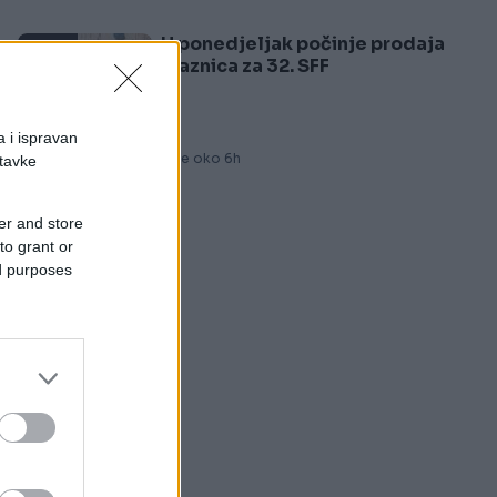
U ponedjeljak počinje prodaja
5
ulaznica za 32. SFF
og
a i ispravan
Prije oko 6h
stavke
er and store
am
to grant or
ed purposes