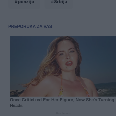
#penzije
#Srbija