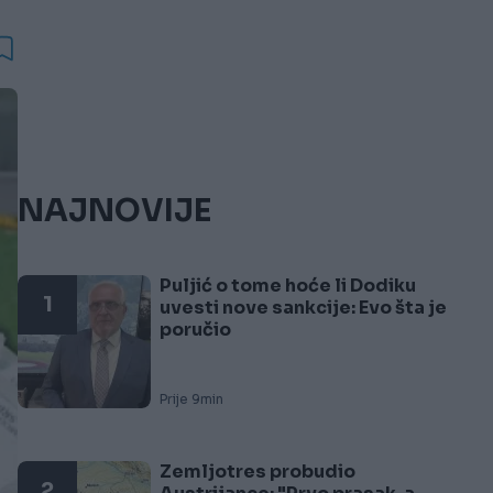
NAJNOVIJE
Puljić o tome hoće li Dodiku
1
uvesti nove sankcije: Evo šta je
poručio
Prije 9min
Zemljotres probudio
2