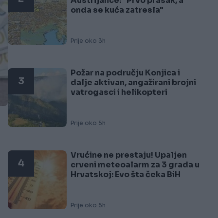
Austrijance: "Prvo prasak, a
onda se kuća zatresla"
Prije oko 3h
Požar na području Konjica i
3
dalje aktivan, angažirani brojni
vatrogasci i helikopteri
Prije oko 5h
Vrućine ne prestaju! Upaljen
4
crveni meteoalarm za 3 grada u
Hrvatskoj: Evo šta čeka BiH
Prije oko 5h