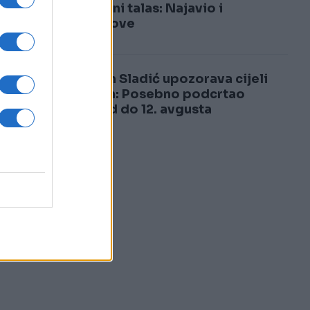
3
toplotni talas: Najavio i
pljuskove
4
Nedim Sladić upozorava cijeli
Balkan: Posebno podcrtao
period do 12. avgusta
mo