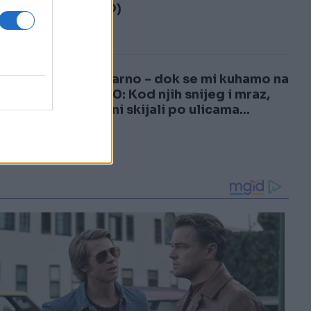
3
(VIDEO)
4
Nestvarno - dok se mi kuhamo na
plus 40: Kod njih snijeg i mraz,
građani skijali po ulicama...