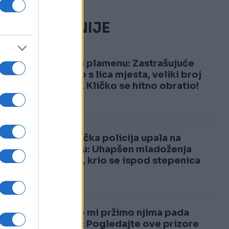
NAJČITANIJE
1
Kijev u plamenu: Zastrašujuće
snimke s lica mjesta, veliki broj
žrtava, Kličko se hitno obratio!
2
Njemačka policija upala na
svadbu: Uhapšen mladoženja
Marko, krio se ispod stepenica
Dok se mi pržimo njima pada
snijeg: Pogledajte ove prizore