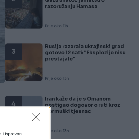
Gazu unatoč jamstvu o
razoružanju Hamasa
Prije oko 11h
Rusija razarala ukrajinski grad
3
gotovo 12 sati: "Eksplozije nisu
prestajale"
Prije oko 13h
Iran kaže da je s Omanom
4
postigao dogovor o ruti kroz
Hormuški tjesnac
Prije oko 13h
a i ispravan