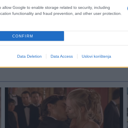
o allow Google to enable storage related to security, including
cation functionality and fraud prevention, and other user protection.
CONFIRM
Data Deletion
Data Access
Uslovi korištenja