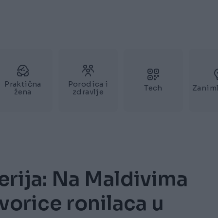
Praktična
Porodica i
Tech
Zaniml
žena
zdravlje
erija: Na Maldivima
vorice ronilaca u