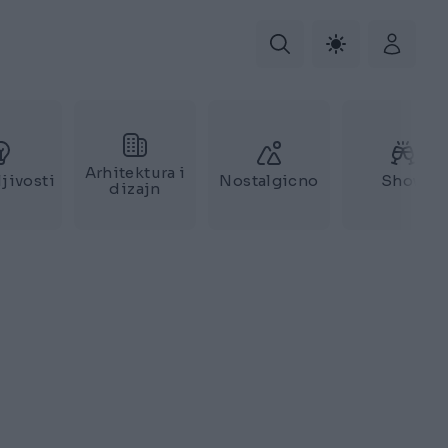
Arhitektura i
jivosti
Nostalgicno
Show
dizajn