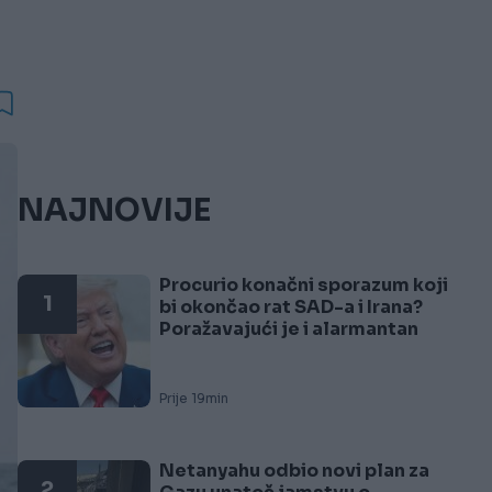
NAJNOVIJE
Procurio konačni sporazum koji
1
bi okončao rat SAD-a i Irana?
Poražavajući je i alarmantan
Prije 19min
Netanyahu odbio novi plan za
2