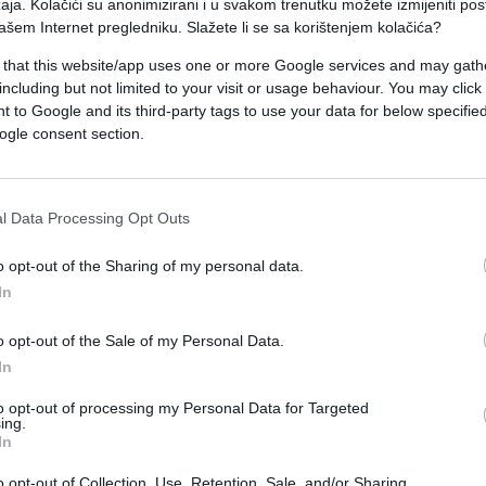
aja. Kolačići su anonimizirani i u svakom trenutku možete izmijeniti po
što su bile obustavljene zbog smrti lokalnog
ašem Internet pregledniku. Slažete li se sa korištenjem kolačića?
ih snaga Maldiva, koji je stradao tokom pokuša
 that this website/app uses one or more Google services and may gath
including but not limited to your visit or usage behaviour. You may click 
 to Google and its third-party tags to use your data for below specifi
e vjeruje da je pet italijanskih ronilaca stradalo
ogle consent section.
 metara, što je znatno ispod dozvoljenog
a.
l Data Processing Opt Outs
je izvan pećine, piše AP.
o opt-out of the Sharing of my personal data.
In
onjenje stiglo je u nedjelju na Maldive kako bi
o opt-out of the Sale of my Personal Data.
In
ski sistem, ali su loši vremenski uslovi više puta
to opt-out of processing my Personal Data for Targeted
ing.
In
lijanskih ronilaca još se istražuju.
o opt-out of Collection, Use, Retention, Sale, and/or Sharing