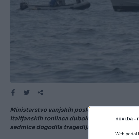
Ministarstvo vanjskih poslova Italije saopćilo
italijanskih ronilaca duboko u podvodnoj pe
novi.ba -
sedmice dogodila tragedija tokom rekreativ
Web portal N