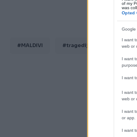
of my P
was col
Opted 
Google 
I want t
#MALDIVI
#tragedija
web or d
I want t
purpose
I want 
I want t
web or d
I want t
or app.
I want t