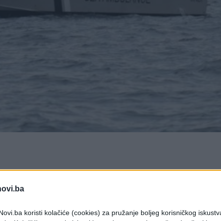
 je da su spasioci pronašli tijela četvorice
ćini na atolu Vaavu na Maldivima, gdje se prošle
novi.ba
nog ronjenja.
ovi.ba koristi kolačiće (cookies) za pružanje boljeg korisničkog iskustv