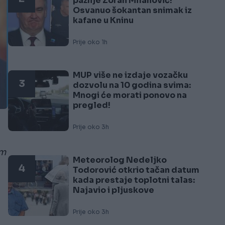
pažnje Zoran Milanović!
Osvanuo šokantan snimak iz
kafane u Kninu
Prije oko 1h
MUP više ne izdaje vozačku
3
dozvolu na 10 godina svima:
Mnogi će morati ponovo na
pregled!
Prije oko 3h
im
Meteorolog Nedeljko
4
Todorović otkrio tačan datum
kada prestaje toplotni talas:
Najavio i pljuskove
Prije oko 3h