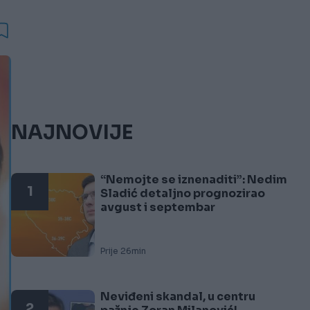
NAJNOVIJE
“Nemojte se iznenaditi”: Nedim
1
Sladić detaljno prognozirao
avgust i septembar
Prije 26min
Neviđeni skandal, u centru
2