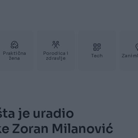
Praktična
Porodica i
Tech
Zaniml
žena
zdravlje
šta je uradio
e Zoran Milanović