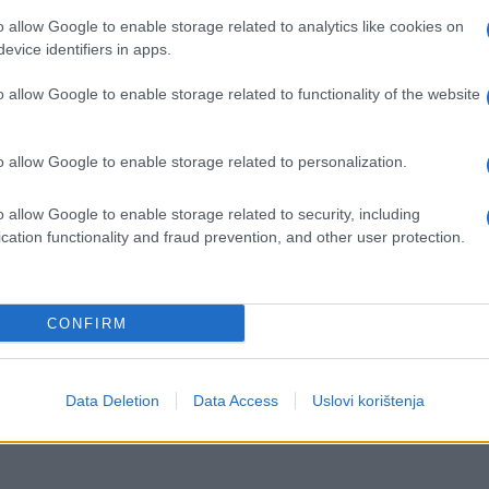
a Bliskom istoku.
o allow Google to enable storage related to analytics like cookies on
evice identifiers in apps.
ar tada je na platformi X napisao da je „uvredljiv
va”
. „Njegov govor mržnje prema Izraelu i
o allow Google to enable storage related to functionality of the website
akao je Sa’ar.
o allow Google to enable storage related to personalization.
Izrael
o allow Google to enable storage related to security, including
cation functionality and fraud prevention, and other user protection.
nušić službeno posjetio Izrael, gdje je zahvalio
 izvozne dozvole za odbrambeni sistem Trophy za
nje dviju država.
CONFIRM
„neprihvatljivo ponašanje izraelske vojske”,
radnje između Hrvatske i Izraela.
Data Deletion
Data Access
Uslovi korištenja