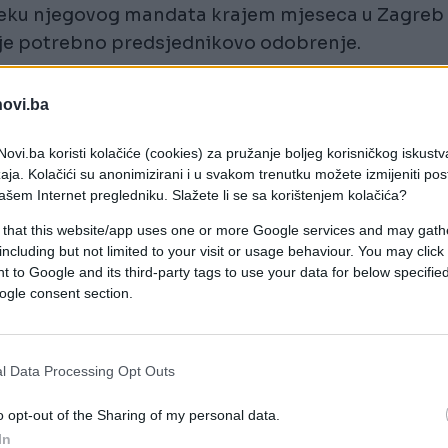
teku njegovog mandata krajem mjeseca u Zagreb
nije potrebno predsjednikovo odobrenje.
orici u Izraelu
novi.ba
ovi.ba koristi kolačiće (cookies) za pružanje boljeg korisničkog iskustv
tvrde Amdura prvi slučaj u kojem hrvatski
aja. Kolačići su anonimizirani i u svakom trenutku možete izmijeniti po
ra te da predstavlja ozbiljno kršenje
ašem Internet pregledniku. Slažete li se sa korištenjem kolačića?
 that this website/app uses one or more Google services and may gath
including but not limited to your visit or usage behaviour. You may click 
rditi i više hrvatskih diplomata zbog sukoba s
 to Google and its third-party tags to use your data for below specifi
sadoricu u Izraelu Veselu Mrđen Korać, kojoj je
ogle consent section.
l Data Processing Opt Outs
 da je blokada imenovanja ambasadora dio
Vlade.
o opt-out of the Sharing of my personal data.
In