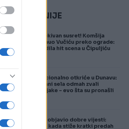
NAJČITANIJE
u
1
Neočekivan susret! Komšija
doviknuo Vučiću preko ograde:
Uslijedila hit scena u Čipuljiću
2
Senzacionalno otkriće u Dunavu:
Mještani sela odmah zvali
stručnjake - evo šta su pronašli
Sladić objavio dobre vijesti:
Otkrio kada stiže kratki predah