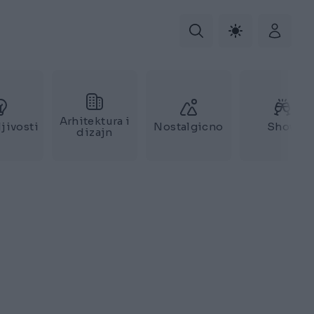
Arhitektura i
jivosti
Nostalgicno
Show
dizajn