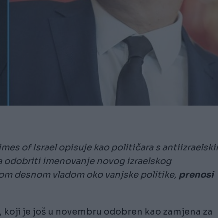
es of Israel opisuje kao političara s antiizraelsk
 odobriti imenovanje novog izraelskog
om desnom vladom oko vanjske politike,
prenosi
r, koji je još u novembru odobren kao zamjena za