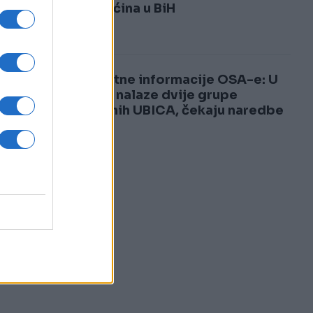
3
od vrućina u BiH
a
4
Šokantne informacije OSA-e: U
BiH se nalaze dvije grupe
plaćenih UBICA, čekaju naredbe
od...