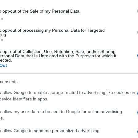
e u ne tako davnoj prošlosti davala jasno
je izvor.
o opt-out of the Sale of my Personal Data.
In
ćilo je da s hrvatskom stranom radi na „rješavanj
to opt-out of processing my Personal Data for Targeted
dora u Zagrebu”.
ing.
In
o opt-out of Collection, Use, Retention, Sale, and/or Sharing
ersonal Data that Is Unrelated with the Purposes for which it
lected.
Out
nim izraelskim ambasadorom Garyjem Korenom
vatska trebala istražiti službenike iranske
consents
adnici Revolucionarne garde sa zadatkom
o allow Google to enable storage related to advertising like cookies on
e terorizmu”.
evice identifiers in apps.
u Ured predsjednika, a Milanović je optužio
o allow my user data to be sent to Google for online advertising
s.
to allow Google to send me personalized advertising.
 ni izraelske ni iranske”
, rekao je tada Milanović.