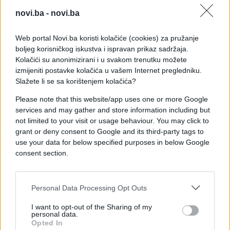
novi.ba -
novi.ba
U utorak umjereno do pretežno oblačno i
nestabilno vrijeme. U drugoj polovini dana širom
Web portal Novi.ba koristi kolačiće (cookies) za pružanje
zemlje su mogući lokalni pljuskovi sa grmljavinom.
boljeg korisničkog iskustva i ispravan prikaz sadržaja.
Vjetar je slab sjevernog i sjeveroistočnog smjera.
Kolačići su anonimizirani i u svakom trenutku možete
Najniža jutarnja temperatura zraka većinom između
izmijeniti postavke kolačića u vašem Internet pregledniku.
4 i 9°C, na jugu do 12°C. Najviša dnevna
Slažete li se sa korištenjem kolačića?
temperatura zraka uglavnom između 18 i 24°C.
Please note that this website/app uses one or more Google
services and may gather and store information including but
U srijedu u Bosni će preovladavati umjerena
not limited to your visit or usage behaviour. You may click to
oblačnost. U drugom dijelu dana u Bosni sa slabim
grant or deny consent to Google and its third-party tags to
lokalnim pljuskovima. U Hercegovini pretežno
use your data for below specified purposes in below Google
sunčano vrijeme. Vjetar je slab do umjerene jačine
consent section.
sjevernog smjera. Najniža jutarnja temperatura
zraka većinom između 5 i 10°C, na jugu do 13°C.
Najviša dnevna temperatura zraka uglavnom
Personal Data Processing Opt Outs
između 19 i 24°C, na jugu do 27°C.
I want to opt-out of the Sharing of my
personal data.
U četvrtak u Bosni umjereno do pretežno oblačno
Opted In