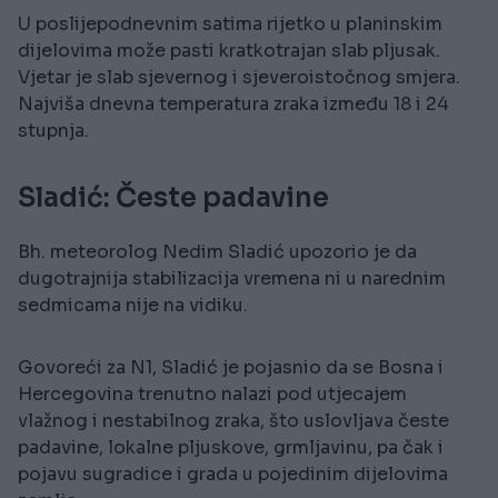
U poslijepodnevnim satima rijetko u planinskim
dijelovima može pasti kratkotrajan slab pljusak.
Vjetar je slab sjevernog i sjeveroistočnog smjera.
Najviša dnevna temperatura zraka između 18 i 24
stupnja.
Sladić: Česte padavine
Bh. meteorolog Nedim Sladić upozorio je da
dugotrajnija stabilizacija vremena ni u narednim
sedmicama nije na vidiku.
Govoreći za N1, Sladić je pojasnio da se Bosna i
Hercegovina trenutno nalazi pod utjecajem
vlažnog i nestabilnog zraka, što uslovljava česte
padavine, lokalne pljuskove, grmljavinu, pa čak i
pojavu sugradice i grada u pojedinim dijelovima