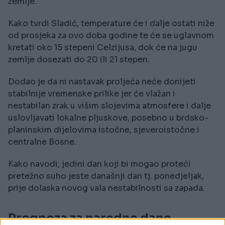
zemlje.
Kako tvrdi Sladić, temperature će i dalje ostati niže
od prosjeka za ovo doba godine te će se uglavnom
kretati oko 15 stepeni Celzijusa, dok će na jugu
zemlje dosezati do 20 ili 21 stepen.
Dodao je da ni nastavak proljeća neće donijeti
stabilnije vremenske prilike jer će vlažan i
nestabilan zrak u višim slojevima atmosfere i dalje
uslovljavati lokalne pljuskove, posebno u brdsko-
planinskim dijelovima istočne, sjeveroistočne i
centralne Bosne.
Kako navodi, jedini dan koji bi mogao proteći
pretežno suho jeste današnji dan tj. ponedjeljak,
prije dolaska novog vala nestabilnosti sa zapada.
Prognoza za naredne dane