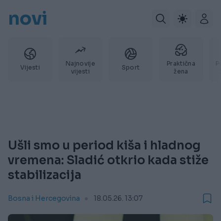
novi
Najnovije
Praktična
P
Vijesti
Sport
vijesti
žena
Ušli smo u period kiša i hladnog
vremena: Sladić otkrio kada stiže
stabilizacija
Bosna i Hercegovina
18.05.26. 13:07