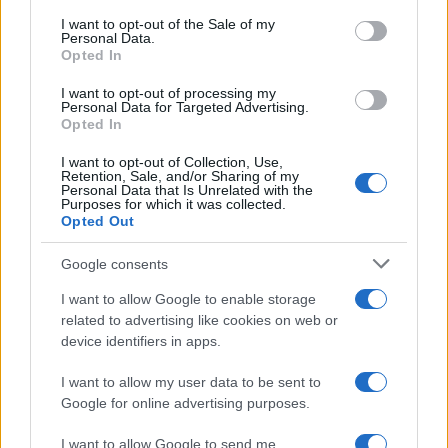
vrijeme sa slabim lokalnim pljuskovima. U
I want to opt-out of the Sale of my
Hercegovini pretežno sunčano. Više oblačnosti na
Personal Data.
Opted In
sjeveru Hercegovine. Vjetar je slab do umjerene
jačine sjevernog smjera. Najniža jutarnja
I want to opt-out of processing my
temperatura zraka većinom između 5 i 10°C, na jugu
Personal Data for Targeted Advertising.
Opted In
do 14°C. Najviša dnevna temperatura zraka
uglavnom između 19 i 24°C, na jugu do 27°C
I want to opt-out of Collection, Use,
Retention, Sale, and/or Sharing of my
Personal Data that Is Unrelated with the
Purposes for which it was collected.
Opted Out
Google consents
I want to allow Google to enable storage
#Nedim Sladić
related to advertising like cookies on web or
device identifiers in apps.
#vremenska prognoza
I want to allow my user data to be sent to
Google for online advertising purposes.
I want to allow Google to send me