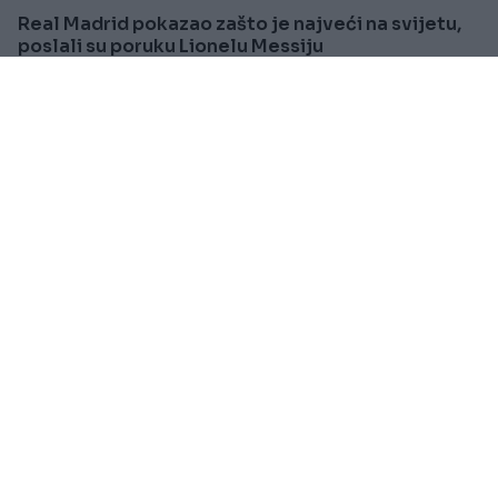
Real Madrid pokazao zašto je najveći na svijetu,
poslali su poruku Lionelu Messiju
Saznaj više
SVIJET