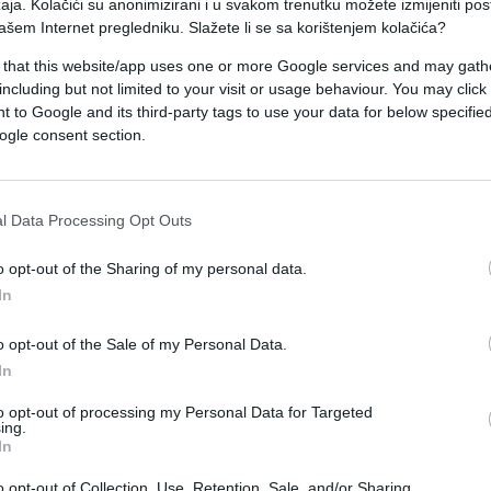
aja. Kolačići su anonimizirani i u svakom trenutku možete izmijeniti po
cijom "Suprotstavljanje neokolonijalizmu kao
ašem Internet pregledniku. Slažete li se sa korištenjem kolačića?
većine" koja je zakazana u 9.00 sati po
 that this website/app uses one or more Google services and may gath
 po srednjoevropskom.
including but not limited to your visit or usage behaviour. You may click 
 to Google and its third-party tags to use your data for below specifi
ogle consent section.
n 14. međunarodni sastanak zvaničnika
skih sesija, naučne konferencije, okrugli stolovi
alni sastanci te izložbe o specifičnim oblastima rad
l Data Processing Opt Outs
o opt-out of the Sharing of my personal data.
In
đunarodnih organizacija pozvano je da učestvuje n
o opt-out of the Sale of my Personal Data.
In
u bezbjednost šefova država, šefova agencija za
vaničnika međunarodnih organizacija.
to opt-out of processing my Personal Data for Targeted
ing.
In
h država, predstavnici naučne zajednice i
o opt-out of Collection, Use, Retention, Sale, and/or Sharing