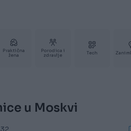
Praktična
Porodica i
Tech
Zaniml
žena
zdravlje
ice u Moskvi
:32