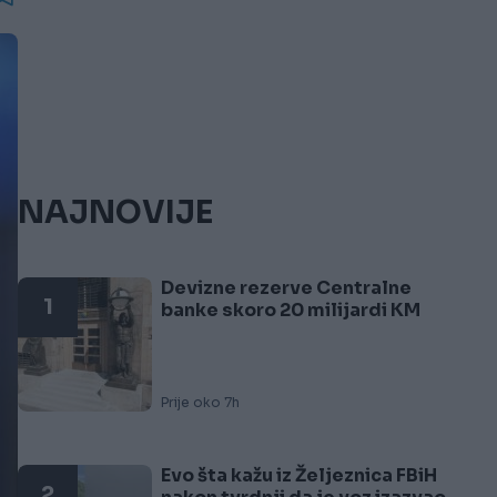
NAJNOVIJE
Devizne rezerve Centralne
1
banke skoro 20 milijardi KM
Prije oko 7h
Evo šta kažu iz Željeznica FBiH
2