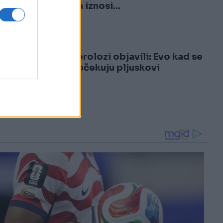
3
najniža iznosi...
4
Meteorolozi objavili: Evo kad se
u BiH očekuju pljuskovi