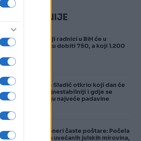
NAJČITANIJE
1
Evo koji radnici u BiH će u
avgustu dobiti 750, a koji 1.200
KM
2
Nedim Sladić otkrio koji dan će
biti najnestabilniji i gdje se
očekuju najveće padavine
Penzioneri časte poštare: Počela
isplata uvećanih julskih mirovina,