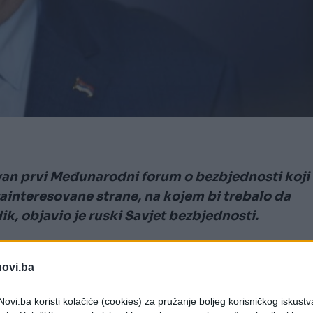
ovan prvi Međunarodni forum o bezbjednosti koji
zainteresovane strane, na kojem bi trebalo da
k, objavio je ruski Savjet bezbjednosti.
r Savjeta bezbjednosti Ruske Federacije Sergej
novi.ba
lasti od obavještajnih službi pa do
ra ruske kulturne centre u inostranstvu.
ovi.ba koristi kolačiće (cookies) za pružanje boljeg korisničkog iskustv