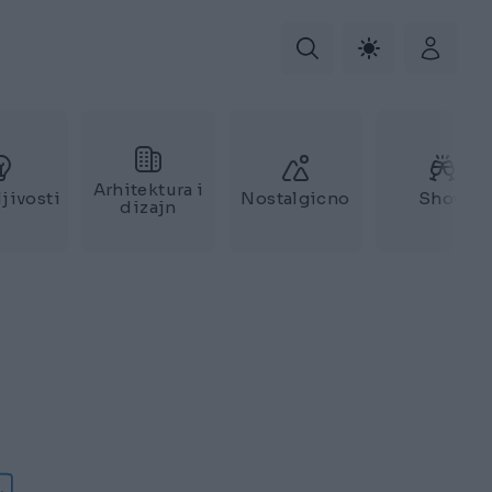
Arhitektura i
jivosti
Nostalgicno
Show
dizajn