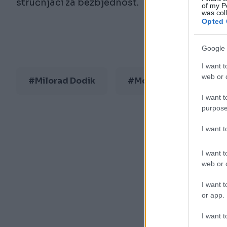
stručnjaci za bezbjednost.
of my P
was col
Opted 
Google 
I want t
web or d
#Milorad Dodik
#Moskva
I want t
purpose
I want 
I want t
web or d
I want t
or app.
I want t