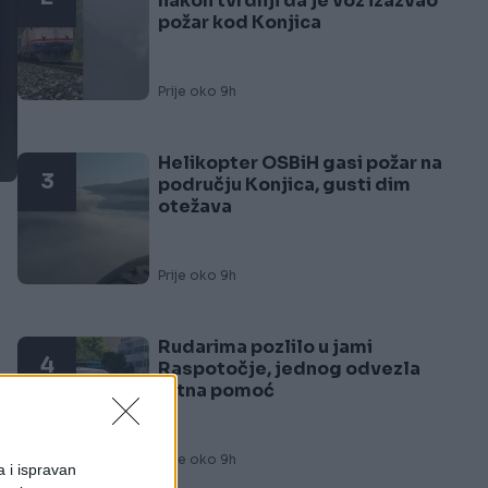
nakon tvrdnji da je voz izazvao
požar kod Konjica
Prije oko 9h
Helikopter OSBiH gasi požar na
3
području Konjica, gusti dim
otežava
Prije oko 9h
Rudarima pozlilo u jami
4
Raspotočje, jednog odvezla
Hitna pomoć
Prije oko 9h
a i ispravan