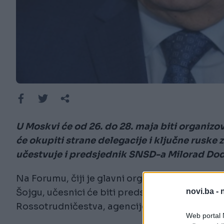
U Moskvi će od 26. do 28. maja biti organiz
će okupiti strane delegacije i ključne ruske 
učestvuje i predsjednik SNSD-a Milorad Dodi
Na Forumu, čiji je glavni organizator sekreta
novi.ba -
Šojgu, učesnici će biti predstavnici iz više ob
Rossotrudničestva, agencije kulture koja otva
Web portal N