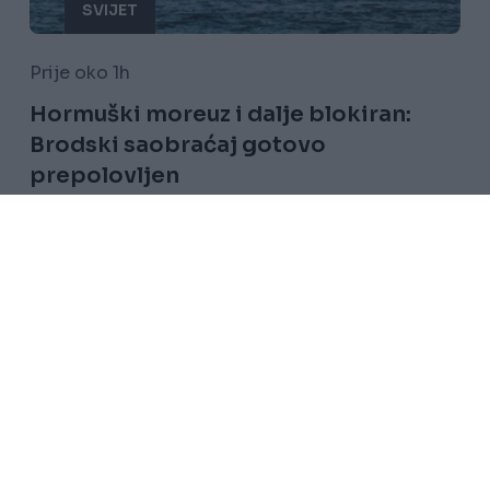
SVIJET
Prije oko 1h
Hormuški moreuz i dalje blokiran:
Brodski saobraćaj gotovo
prepolovljen
Saznaj više