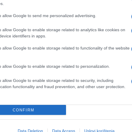
s.
ne do vrha džezve, zatim je sklonite.
te i ostavite da provri.
to allow Google to send me personalized advertising.
ajte u šolje (ovo je korak koji skoro svi preskaču)
o allow Google to enable storage related to analytics like cookies on
evice identifiers in apps.
prije kuhanja.
o allow Google to enable storage related to functionality of the website
o allow Google to enable storage related to personalization.
ba je prekuhati niti previše miješati. Kada se
o allow Google to enable storage related to security, including
 teksturu i dugotrajan ukus.
cation functionality and fraud prevention, and other user protection.
 imati ukus kao iz prave kafane.
CONFIRM
Data Deletion
Data Access
Uslovi korištenja