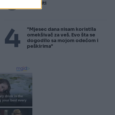
3
ne raditi
4
"Mjesec dana nisam koristila
omekšivač za veš. Evo šta se
dogodilo sa mojom odećom i
peškirima"