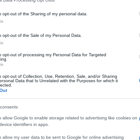
šena turska kafa uz nekoliko pravilnih koraka i b
o opt-out of the Sharing of my personal data.
In
o opt-out of the Sale of my Personal Data.
In
vri ili previše miješaju kafu, što narušava njen
 kafe u džezvi, jer se time mijenja njena aroma i
to opt-out of processing my Personal Data for Targeted
ing.
In
o opt-out of Collection, Use, Retention, Sale, and/or Sharing
a
ersonal Data that Is Unrelated with the Purposes for which it
lected.
Out
lijed:
consents
tavljajte da predugo vrije.
o allow Google to enable storage related to advertising like cookies on
u.
evice identifiers in apps.
 dobro promiješajte da nema grudvica.
o allow my user data to be sent to Google for online advertising