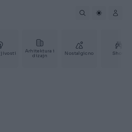
Arhitektura i
jivosti
Nostalgicno
Show
dizajn