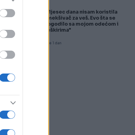
ez
"Mjesec dana nisam koristila
5
omekšivač za veš. Evo šta se
dogodilo sa mojom odećom i
peškirima"
Prije 1 dan