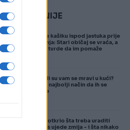
NAJČITANIJE
.
1
Stavite kašiku ispod jastuka prije
spavanja: Stari običaj se vraća, a
mnogi tvrde da im pomaže
2
Pojavili su vam se mravi u kući?
Ovo je najbolji način da ih se
riješite
Ljekar otkrio šta treba uraditi
ako vas ujede zmija - i šta nikako