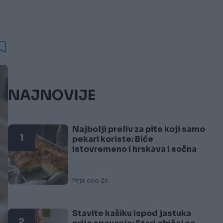
NAJNOVIJE
Najbolji preliv za pite koji samo
1
pekari koriste: Biće
istovremeno i hrskava i sočna
Prije oko 2h
Stavite kašiku ispod jastuka
2