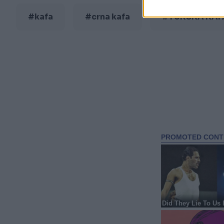
#kafa
#crna kafa
#TURSKA KAF