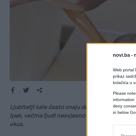
novi.ba -
Web portal N
prikaz sadrž
kolačića u v
Please note
information 
deny consent
Ljubitelji kafe često znaju da prepoznaju razl
in below Go
Ipak, većina ljudi nesvjesno pravi iste greške
ukus.
Persona