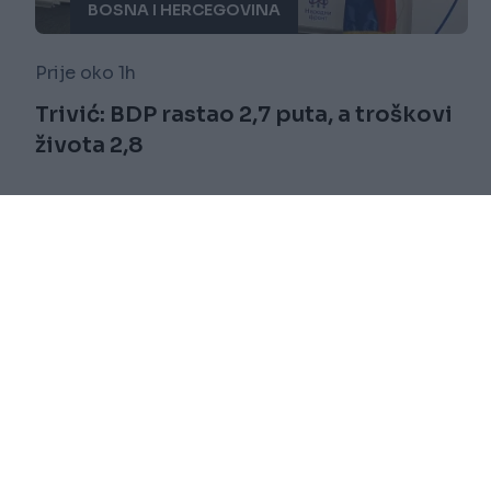
BOSNA I HERCEGOVINA
Prije oko 1h
Trivić: BDP rastao 2,7 puta, a troškovi
života 2,8
Saznaj više
novi