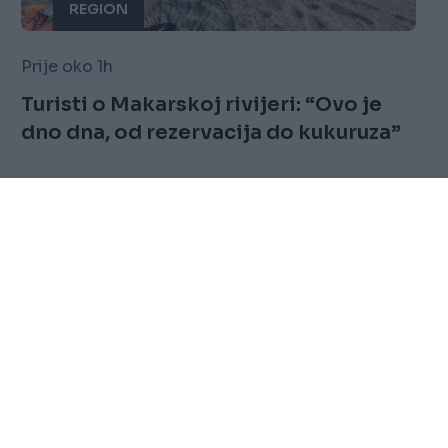
REGION
Prije oko 1h
Turisti o Makarskoj rivijeri: “Ovo je
dno dna, od rezervacija do kukuruza”
Saznaj više
FOLLOW