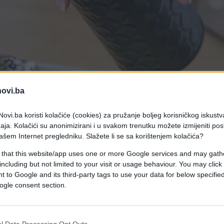
novi.ba
ovi.ba koristi kolačiće (cookies) za pružanje boljeg korisničkog iskustv
aja. Kolačići su anonimizirani i u svakom trenutku možete izmijeniti po
ašem Internet pregledniku. Slažete li se sa korištenjem kolačića?
 that this website/app uses one or more Google services and may gath
including but not limited to your visit or usage behaviour. You may click 
 to Google and its third-party tags to use your data for below specifi
iku između savršeno skuvane i slabe, „vodene“ kafe.
ogle consent section.
 zbog kojih turska kafa gubi svoju punu aromu i bog
l Data Processing Opt Outs