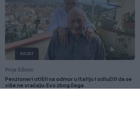
SVIJET
Prije 53min
Penzioneri otišli na odmor u Italiju i odlučili da se
više ne vraćaju: Evo zbog čega
Saznaj više