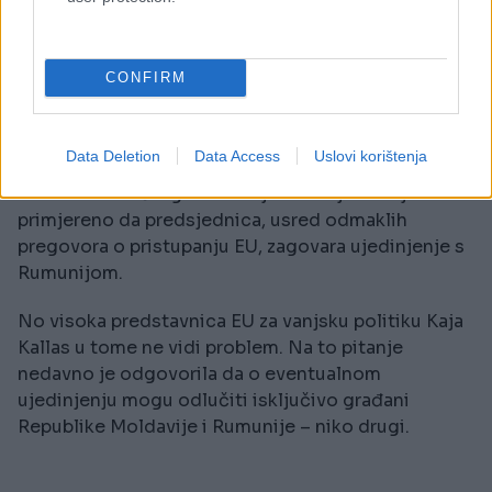
Rumuna. Time Sandu i Dan imaju važnu ulogu u
tome da temu ujedinjenja ne prepuste rumunskoj
krajnjoj desnici.
CONFIRM
U Republici Moldaviji Maia Sandu se zbog
zagovaranja ujedinjenja suočila s optužbama za
Data Deletion
Data Access
Uslovi korištenja
izdaju od proruski orijentisanih stranaka. Postoje i
nezavisni kritički glasovi koji smatraju da nije
primjereno da predsjednica, usred odmaklih
pregovora o pristupanju EU, zagovara ujedinjenje s
Rumunijom.
No visoka predstavnica EU za vanjsku politiku Kaja
Kallas u tome ne vidi problem. Na to pitanje
nedavno je odgovorila da o eventualnom
ujedinjenju mogu odlučiti isključivo građani
Republike Moldavije i Rumunije – niko drugi.