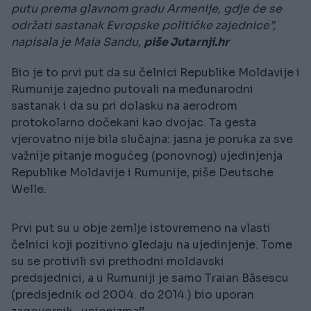
putu prema glavnom gradu Armenije, gdje će se
održati sastanak Evropske političke zajednice”,
napisala je Maia Sandu,
piše Jutarnji.hr
Bio je to prvi put da su čelnici Republike Moldavije i
Rumunije zajedno putovali na međunarodni
sastanak i da su pri dolasku na aerodrom
protokolarno dočekani kao dvojac. Ta gesta
vjerovatno nije bila slučajna: jasna je poruka za sve
važnije pitanje mogućeg (ponovnog) ujedinjenja
Republike Moldavije i Rumunije, piše Deutsche
Welle.
Prvi put su u obje zemlje istovremeno na vlasti
čelnici koji pozitivno gledaju na ujedinjenje. Tome
su se protivili svi prethodni moldavski
predsjednici, a u Rumuniji je samo Traian Băsescu
(predsjednik od 2004. do 2014.) bio uporan