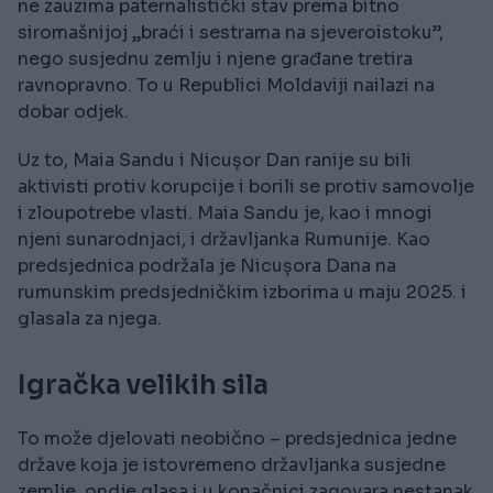
ne zauzima paternalistički stav prema bitno
siromašnijoj „braći i sestrama na sjeveroistoku”,
nego susjednu zemlju i njene građane tretira
ravnopravno. To u Republici Moldaviji nailazi na
dobar odjek.
Uz to, Maia Sandu i Nicușor Dan ranije su bili
aktivisti protiv korupcije i borili se protiv samovolje
i zloupotrebe vlasti. Maia Sandu je, kao i mnogi
njeni sunarodnjaci, i državljanka Rumunije. Kao
predsjednica podržala je Nicușora Dana na
rumunskim predsjedničkim izborima u maju 2025. i
glasala za njega.
Igračka velikih sila
To može djelovati neobično – predsjednica jedne
države koja je istovremeno državljanka susjedne
zemlje, ondje glasa i u konačnici zagovara nestanak