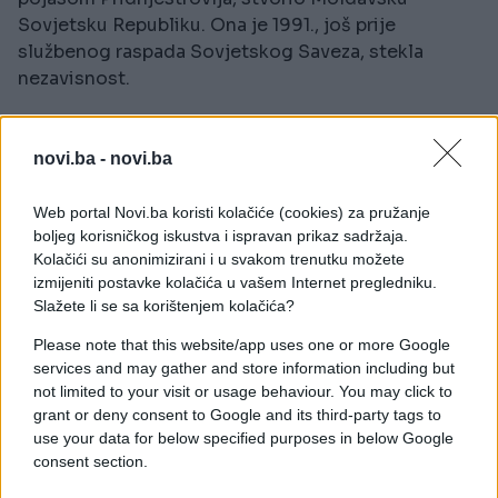
Sovjetsku Republiku. Ona je 1991., još prije
službenog raspada Sovjetskog Saveza, stekla
nezavisnost.
Dugo vremena ni u Moldaviji niti u Rumuniji
unionističke ideje nisu imale značajniju političku
novi.ba -
novi.ba
ulogu. Uprkos tome, Rusija od 1991. upozorava na
navodno „fašističko ujedinjenje” Moldove i
Web portal Novi.ba koristi kolačiće (cookies) za pružanje
Rumunije. To je bio i jedan od narativa koji su
boljeg korisničkog iskustva i ispravan prikaz sadržaja.
doprinijeli postepenom odvajanju Pridnjestrovlja
Kolačići su anonimizirani i u svakom trenutku možete
izmijeniti postavke kolačića u vašem Internet pregledniku.
od 1990. do 1992. – procesu koji je bio praćen
Slažete li se sa korištenjem kolačića?
prvim ratom Rusije nakon raspada Sovjetskog
Saveza.
Please note that this website/app uses one or more Google
services and may gather and store information including but
not limited to your visit or usage behaviour. You may click to
Možda bi ipak bilo bolje...
grant or deny consent to Google and its third-party tags to
use your data for below specified purposes in below Google
U Republici Moldaviji, prema istraživanju iz marta
consent section.
2026., oko 42 posto građana podržava ujedinjenje,