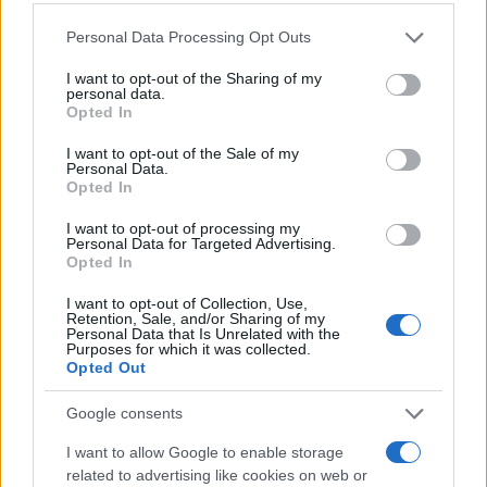
ali još uvijek većina od 47 posto ne želi odustati od
Personal Data Processing Opt Outs
svog suvereniteta i postati tek siromašna pokrajina
susjedne Rumunije. Ipak, broj onih koji podržavaju
I want to opt-out of the Sharing of my
ujedinjenje raste, a u Rumuniji to zagovara oko 72
personal data.
Opted In
posto ispitanih.
I want to opt-out of the Sale of my
Jedan od razloga veće sklonosti ujedinjenju je
Personal Data.
Opted In
napad Rusije na Ukrajinu, koji je posebno u
Moldaviji doveo do promjene raspoloženja među
I want to opt-out of processing my
Personal Data for Targeted Advertising.
onima koji su još gajili iluzije o Rusiji. Osim toga,
Opted In
procjenjuje se da više od trećine od oko 2,4
miliona stanovnika Moldavije ima i rumunsko
I want to opt-out of Collection, Use,
Retention, Sale, and/or Sharing of my
državljanstvo. Rumunija je uvjerljivo najvažniji
Personal Data that Is Unrelated with the
Purposes for which it was collected.
trgovinski partner Moldavije te joj je pomogla da se
Opted Out
oslobodi ovisnosti o ruskoj energiji i poveže s
evropskim energetskim mrežama, piše Deutsche
Google consents
Welle.
I want to allow Google to enable storage
related to advertising like cookies on web or
Savezi pisaca Rumunije i Republike Moldavije