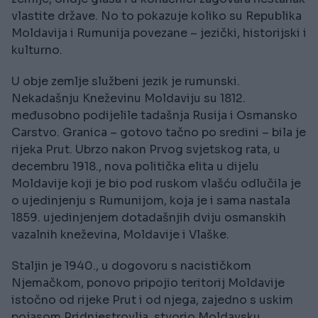
vlastite države. No to pokazuje koliko su Republika
Moldavija i Rumunija povezane – jezički, historijski i
kulturno.
U obje zemlje službeni jezik je rumunski.
Nekadašnju Kneževinu Moldaviju su 1812.
međusobno podijelile tadašnja Rusija i Osmansko
Carstvo. Granica – gotovo tačno po sredini – bila je
rijeka Prut. Ubrzo nakon Prvog svjetskog rata, u
decembru 1918., nova politička elita u dijelu
Moldavije koji je bio pod ruskom vlašću odlučila je
o ujedinjenju s Rumunijom, koja je i sama nastala
1859. ujedinjenjem dotadašnjih dviju osmanskih
vazalnih kneževina, Moldavije i Vlaške.
Staljin je 1940., u dogovoru s nacističkom
Njemačkom, ponovo pripojio teritorij Moldavije
istočno od rijeke Prut i od njega, zajedno s uskim
pojasom Pridnjestrovlja, stvorio Moldavsku