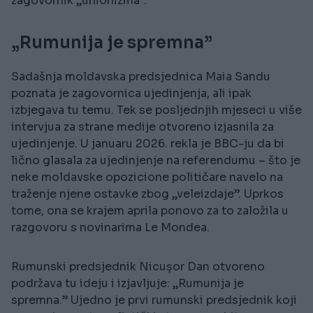
zagovornik „unionizma”.
„Rumunija je spremna”
Sadašnja moldavska predsjednica Maia Sandu
poznata je zagovornica ujedinjenja, ali ipak
izbjegava tu temu. Tek se posljednjih mjeseci u više
intervjua za strane medije otvoreno izjasnila za
ujedinjenje. U januaru 2026. rekla je BBC-ju da bi
lično glasala za ujedinjenje na referendumu – što je
neke moldavske opozicione političare navelo na
traženje njene ostavke zbog „veleizdaje”. Uprkos
tome, ona se krajem aprila ponovo za to založila u
razgovoru s novinarima Le Mondea.
Rumunski predsjednik Nicușor Dan otvoreno
podržava tu ideju i izjavljuje: „Rumunija je
spremna.” Ujedno je prvi rumunski predsjednik koji