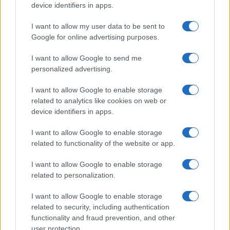
device identifiers in apps.
početkom maja poručili su u zajedničkoj izjavi:
„Vrijeme je da se s deklaracija pređe na konkretne
I want to allow my user data to be sent to
korake.” Ipak, potrajat će do ostvarenja tog cilja. U
Google for online advertising purposes.
ustavima obje države postoje visoke prepreke za
ujedinjenje, a Moldavija se i u tom dokumentu
I want to allow Google to send me
obavezala na vojnu neutralnost. Ali najveća
personalized advertising.
nepoznanica je šta bi bilo s Pridnjestrovljem,
I want to allow Google to enable storage
područjem koje i danas kontrolišu proruski
related to analytics like cookies on web or
separatisti.
device identifiers in apps.
I want to allow Google to enable storage
„To je njihova stvar”
related to functionality of the website or app.
Uprkos svemu, tema ujedinjenja dobija zamah. Tako
I want to allow Google to enable storage
su, naprimjer, moldavski birači važan faktor na
related to personalization.
izborima u Rumuniji i doprinijeli su pobjedi
I want to allow Google to enable storage
Nicușora Dana 2025. – protiv krajnje desnog
related to security, including authentication
kandidata Georgea Simiona, predsjednika stranke
functionality and fraud prevention, and other
koja se paradoksalno zove Savez za ujedinjenje
user protection.