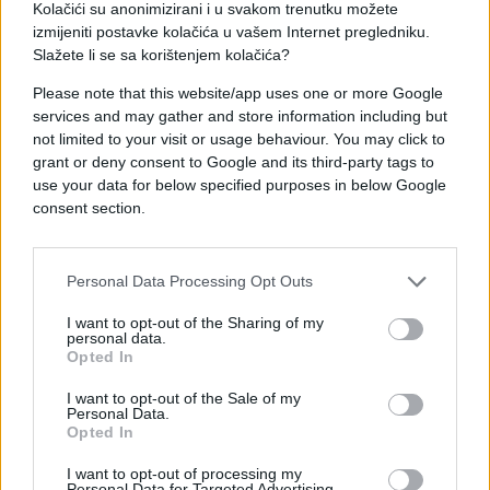
Kolačići su anonimizirani i u svakom trenutku možete
izmijeniti postavke kolačića u vašem Internet pregledniku.
Slažete li se sa korištenjem kolačića?
Please note that this website/app uses one or more Google
services and may gather and store information including but
Zvaničnici su potvrdili da niko od posjetilaca i
not limited to your visit or usage behaviour. You may click to
osoblja baze nije povrijeđen, dok je područje oko
grant or deny consent to Google and its third-party tags to
mjesta nesreće odmah zatvoreno zbog istrage.
use your data for below specified purposes in below Google
Zbog incidenta zatvoren je i dio državnog puta SH-
consent section.
167, a vlasti očekuju da će obustava saobraćaja
trajati više dana.
Personal Data Processing Opt Outs
Komandant 366. lovačkog krila, pukovnik David
I want to opt-out of the Sharing of my
Gunter, izjavio je da je najvažnije da su svi učesnici
personal data.
nesreće sigurni te pohvalio brzu reakciju
Opted In
spasilačkih i hitnih službi.
I want to opt-out of the Sale of my
Personal Data.
Aeromiting Gunfighter Skies održan je prvi put
Opted In
nakon 2018. godine, a među glavnim atrakcijama
I want to opt-out of processing my
bili su i poznati akrobatski tim američkog ratnog
Personal Data for Targeted Advertising.