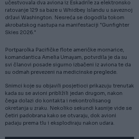
učestvovala dva aviona iz Eskadrile za elektronsko
ratovanje 129 sa baze u Whidbey Islandu u saveznoj
državi Washington. Nesreća se dogodila tokom
akrobatskog nastupa na manifestaciji "Gunfighter
Skies 2026."
Portparolka Pacifičke flote američke mornarice,
komandantica Amelia Umayam, potvrdila je da su
svi članovi posade sigurno izbačeni iz aviona te da
su odmah prevezeni na medicinske preglede.
Snimci koje su objavili posjetioci prikazuju trenutak
kada su se avioni približili jedan drugom, nakon
čega dolazi do kontakta i nekontrolisanog
okretanja u zraku. Nekoliko sekundi kasnije vide se
četiri padobrana kako se otvaraju, dok avioni
padaju prema tlu i eksplodiraju nakon udara.