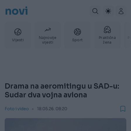
novi
Najnovije
Praktična
P
Vijesti
Sport
vijesti
žena
Drama na aeromitingu u SAD-u:
Sudar dva vojna aviona
Foto i video
18.05.26. 08:20