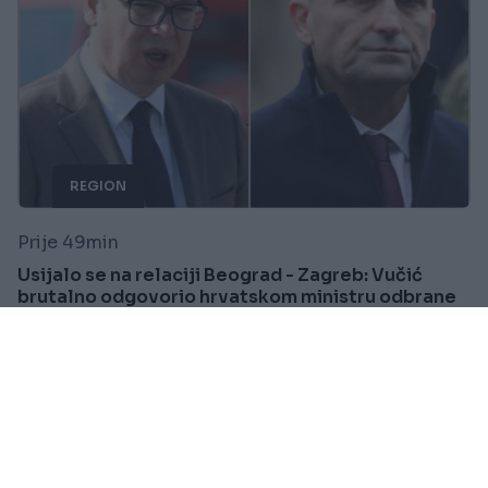
REGION
Prije 49min
Usijalo se na relaciji Beograd - Zagreb: Vučić
brutalno odgovorio hrvatskom ministru odbrane
Saznaj više