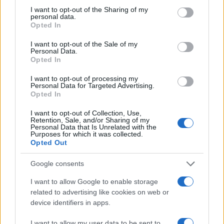
mogućnosti spominju se i specijalne operacije s
I want to opt-out of the Sharing of my
personal data.
ciljem preuzimanja strateški važnih materijala i
Opted In
lokacija.
I want to opt-out of the Sale of my
Personal Data.
Raste neizvjesnost u regiji
Opted In
Objava ovih informacija dolazi u trenutku pojačanih
tenzija na Bliskom istoku i nastavka neizvjesnosti
I want to opt-out of processing my
Personal Data for Targeted Advertising.
oko ishoda prethodnog primirja. Izvještaji više
Opted In
medija ukazuju na to da i Vašington i Tel Aviv
ostavljaju otvorene različite vojne opcije ukoliko
I want to opt-out of Collection, Use,
Retention, Sale, and/or Sharing of my
procijene da diplomatski napori ne daju rezultate.
Personal Data that Is Unrelated with the
Purposes for which it was collected.
Opted Out
Ovakav razvoj događaja dodatno povećava
zabrinutost da bi regija uskoro mogla ući u novu
Google consents
fazu otvorenog sukoba. Za sada nema zvanične
I want to allow Google to enable storage
potvrde o konačno donesenoj odluci, ali niz poruka
related to advertising like cookies on web or
iz političkog i vojnog vrha ukazuje da se teren za
device identifiers in apps.
takav scenarij ubrzano priprema.
I want to allow my user data to be sent to