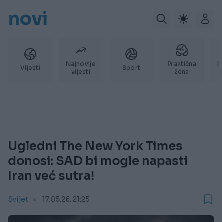
novi
Najnovije
Praktična
P
Vijesti
Sport
vijesti
žena
Ugledni The New York Times
donosi: SAD bi mogle napasti
Iran već sutra!
Svijet
17.05.26. 21:25