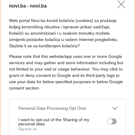
mene to nije nasumičan znak rukom niti ‘kul’ majica
novi.ba -
novi.ba
- rekao je on.
Web portal Novi.ba koristi kolačiće (cookies) za pružanje
Dodao je: „Tu simboliku povezujem sa stvarnim
boljeg korisničkog iskustva i ispravan prikaz sadržaja.
ljudima, stvarnim tragedijama i veoma mračnim
Kolačići su anonimizirani i u svakom trenutku možete
dijelom novije evropske historije. Zato me frustrira
izmijeniti postavke kolačića u vašem Internet pregledniku.
kada se neko ponaša kao da su takvi simboli
Slažete li se sa korištenjem kolačića?
bezazleni ili bez posljedica. Imaju posljedice i još
Please note that this website/app uses one or more Google
uvijek izazivaju bol kod mnogih ljudi.“
services and may gather and store information including but
not limited to your visit or usage behaviour. You may click to
Stručnjak za Balkan Kristijan Aksbo Nilsen tvrdi da
grant or deny consent to Google and its third-party tags to
znak s tri prsta nema neutralnu upotrebu:
use your data for below specified purposes in below Google
consent section.
Prema riječima eksperta za Balkan Kristijana Aksboa
Nilsena, znak sa tri prsta nije nešto što prosječan
Srbin koristi svakodnevno.
Personal Data Processing Opt Outs
- Ne poznajem nijednog Srbina koji bi taj znak
I want to opt-out of the Sharing of my
personal data.
pokazivao neutralno, upravo zbog značenja koje
Opted In
nosi. Nećete doći u Srbiju i vidjeti nasumične ljude