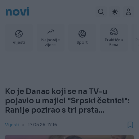
novi
Najnovije
Praktična
P
Vijesti
Sport
vijesti
žena
Ko je Danac koji se na TV-u
pojavio u majici "Srpski četnici":
Ranije pozirao s tri prsta...
Vijesti
17.05.26. 17:16