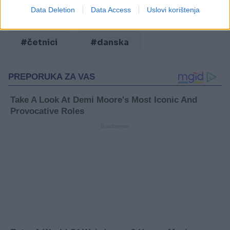
Data Deletion
Data Access
Uslovi korištenja
#četnici
#danska