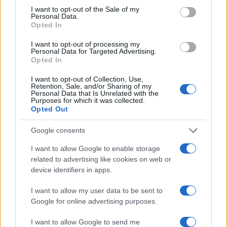
I want to opt-out of the Sale of my
koji to koriste. Ako neko pokazuje taj simbol, to
Personal Data.
vrlo jasno znači podršku srpskom nacionalizmu.
Opted In
I want to opt-out of processing my
Nilsen zbog toga sumnja da Kepen nije znao šta taj
Personal Data for Targeted Advertising.
simbol znači:
Opted In
I want to opt-out of Collection, Use,
- Ako neko pokazuje taj znak ispred takvog natpisa,
Retention, Sale, and/or Sharing of my
jasno pokazuje da podržava srpski nacionalizam i
Personal Data that Is Unrelated with the
Purposes for which it was collected.
ideju da Kosovo treba da bude dio Srbije. Veoma mi
Opted Out
je teško da povjerujem da nije znao šta radi.
Google consents
S druge strane, Frederik Lind Kepen odbacuje
I want to allow Google to enable storage
optužbe i tvrdi da tri prsta simbolizuju Sveto
related to advertising like cookies on web or
Trojstvo u hrišćanstvu.
device identifiers in apps.
- Nisam znao da postoji povezanost sa tom
I want to allow my user data to be sent to
simbolikom. Mislio sam da je to samo gest koji se
Google for online advertising purposes.
generalno koristi u pravoslavnim zemljama - rekao
je on.
I want to allow Google to send me