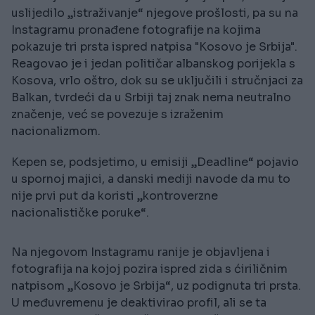
uslijedilo „istraživanje“ njegove prošlosti, pa su na
Instagramu pronađene fotografije na kojima
pokazuje tri prsta ispred natpisa "Kosovo je Srbija".
Reagovao je i jedan političar albanskog porijekla s
Kosova, vrlo oštro, dok su se uključili i stručnjaci za
Balkan, tvrdeći da u Srbiji taj znak nema neutralno
značenje, već se povezuje s izraženim
nacionalizmom.
Kepen se, podsjetimo, u emisiji „Deadline“ pojavio
u spornoj majici, a danski mediji navode da mu to
nije prvi put da koristi „kontroverzne
nacionalističke poruke“.
Na njegovom Instagramu ranije je objavljena i
fotografija na kojoj pozira ispred zida s ćiriličnim
natpisom „Kosovo je Srbija“, uz podignuta tri prsta.
U međuvremenu je deaktivirao profil, ali se ta