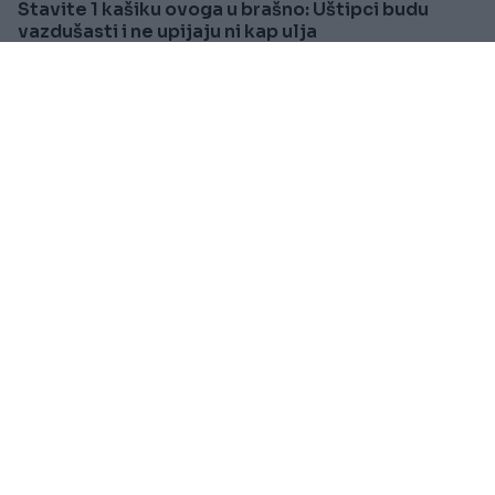
Stavite 1 kašiku ovoga u brašno: Uštipci budu
vazdušasti i ne upijaju ni kap ulja
Saznaj više
SVIJET
Prije 53min