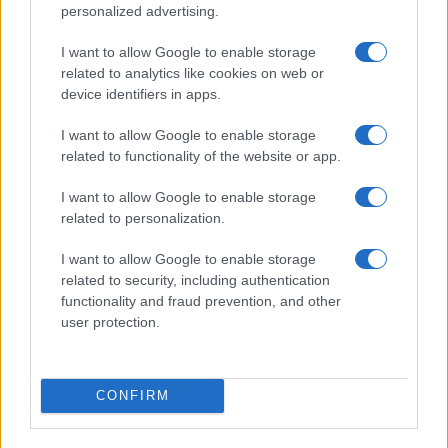
personalized advertising.
Negirao je bilo kakvu podršku nacionalističkim ili
I want to allow Google to enable storage
ekstremističkim grupama i poručio da je riječ o
related to analytics like cookies on web or
nesporazumu:
device identifiers in apps.
- Čovjek mora da pokuša da razumije stvari najbolje
I want to allow Google to enable storage
što može, ali svijet je komplikovan i nekada može
related to functionality of the website or app.
da pogriješi. Onda treba da objasni i izvini se kada
pogriješi. To sam uradio i jučer i danas - naveo je
I want to allow Google to enable storage
related to personalization.
Kepen.
I want to allow Google to enable storage
Ipak, Benjamin Hadža ostaje skeptičan:
related to security, including authentication
functionality and fraud prevention, and other
- Jednostavno ne vjerujem u to objašnjenje. Ne
user protection.
možete se predstavljati kao neko ko poznaje
region, a onda tvrditi da ste potpuno neupućeni
kada stignu kritike - rekao je.
CONFIRM