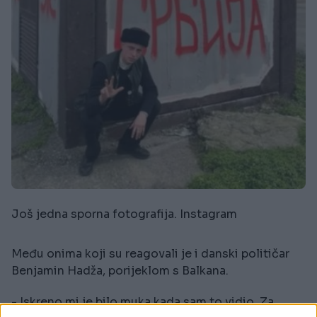
Još jedna sporna fotografija. Instagram
Među onima koji su reagovali je i danski političar
Benjamin Hadža, porijeklom s Balkana.
- Iskreno mi je bilo muka kada sam to vidio. Za