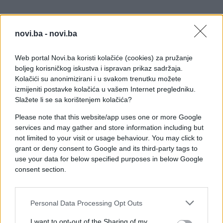
novi.ba -
novi.ba
Web portal Novi.ba koristi kolačiće (cookies) za pružanje
boljeg korisničkog iskustva i ispravan prikaz sadržaja.
[/facebook]
Kolačići su anonimizirani i u svakom trenutku možete
izmijeniti postavke kolačića u vašem Internet pregledniku.
"Momci sa snimke pronašli su novčanik i uzeli iznos
Slažete li se sa korištenjem kolačića?
od 1.000 KM", navela je čitateljica u poruci.
Please note that this website/app uses one or more Google
services and may gather and store information including but
Policiji je proslijeđena snimka na kojoj se detaljno
not limited to your visit or usage behaviour. You may click to
vide osobe koje su uzele novac.
grant or deny consent to Google and its third-party tags to
use your data for below specified purposes in below Google
consent section.
Personal Data Processing Opt Outs
#crna hronika
I want to opt-out of the Sharing of my