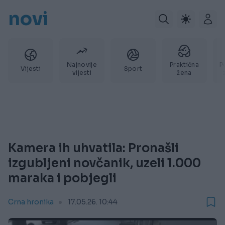
novi
Najnovije
Praktična
P
Vijesti
Sport
vijesti
žena
Kamera ih uhvatila: Pronašli
izgubljeni novčanik, uzeli 1.000
maraka i pobjegli
Crna hronika
17.05.26. 10:44