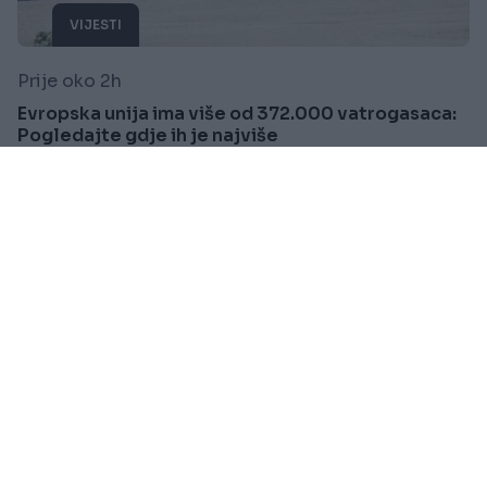
VIJESTI
Prije oko 2h
Evropska unija ima više od 372.000 vatrogasaca:
Pogledajte gdje ih je najviše
Saznaj više