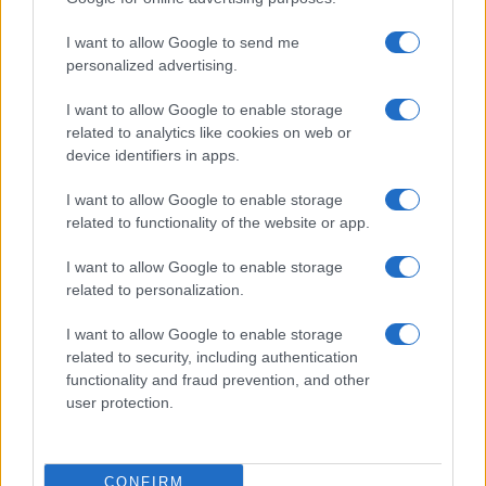
U međuvremenu, spustite temperaturu u sobi na
18°C i zamijenite sintetičku posteljinu pamučnom.
I want to allow Google to send me
personalized advertising.
Izbjegavajte tešku hranu i alkohol prije spavanja, jer
oni direktno podižu unutrašnju temperaturu i
I want to allow Google to enable storage
aktiviraju znojne žlijezde. Znojenje dok spavate je
related to analytics like cookies on web or
jasan alarm organizma koji ne treba ignorisati.
device identifiers in apps.
I want to allow Google to enable storage
Ovaj tekst je informativnog karaktera i ne
related to functionality of the website or app.
predstavlja medicinski savjet. Za sve zdravstvene
odluke konsultujte svog ljekara.
I want to allow Google to enable storage
related to personalization.
I want to allow Google to enable storage
related to security, including authentication
functionality and fraud prevention, and other
user protection.
CONFIRM