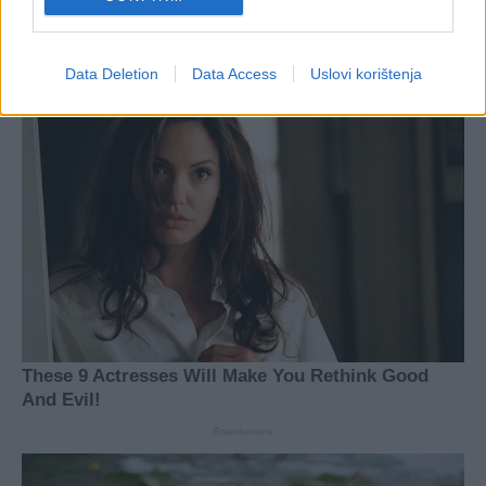
#briga za zdravlje
Data Deletion
Data Access
Uslovi korištenja