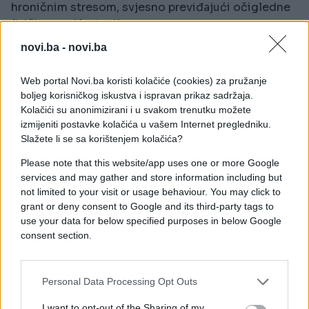
hroničnim stresom, svjesno previđajući očigledne
fizičke manifestacije.
novi.ba -
novi.ba
Tijelo uvijek komunicira i šalje kompleksnu poruku
koju ne smijete ignorisati.
Web portal Novi.ba koristi kolačiće (cookies) za pružanje
boljeg korisničkog iskustva i ispravan prikaz sadržaja.
Ako pažljivije posmatrate svoje svakodnevne
Kolačići su anonimizirani i u svakom trenutku možete
navike i opšti osjećaj u organizmu, sigurno ćete
izmijeniti postavke kolačića u vašem Internet pregledniku.
primijetiti još neke skrivene nepravilnosti.
Slažete li se sa korištenjem kolačića?
Please note that this website/app uses one or more Google
Znakovi upozorenja pored buđenja u znoju
services and may gather and store information including but
not limited to your visit or usage behaviour. You may click to
Ako osnovano sumnjate na ubrzan rad štitne
grant or deny consent to Google and its third-party tags to
žlijezde, obavezno provjerite da li imate sljedeće
use your data for below specified purposes in below Google
simptome:
consent section.
Ubrzan ili nepravilan rad srca, čak i kada potpuno
mirno sjedite.
Personal Data Processing Opt Outs
Nagli gubitak kilograma, iako jedete normalno ili
I want to opt-out of the Sharing of my