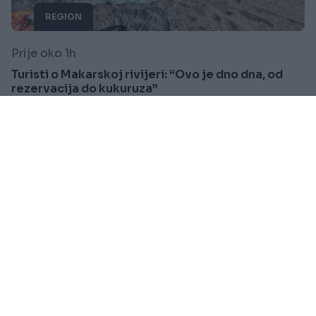
REGION
Prije oko 1h
Turisti o Makarskoj rivijeri: “Ovo je dno dna, od
rezervacija do kukuruza”
Saznaj više