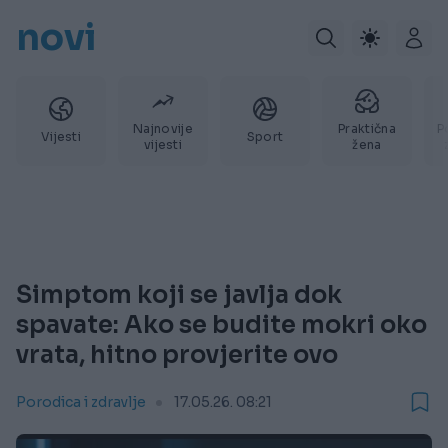
novi
Najnovije
Praktična
P
Vijesti
Sport
vijesti
žena
Simptom koji se javlja dok
spavate: Ako se budite mokri oko
vrata, hitno provjerite ovo
Porodica i zdravlje
17.05.26. 08:21