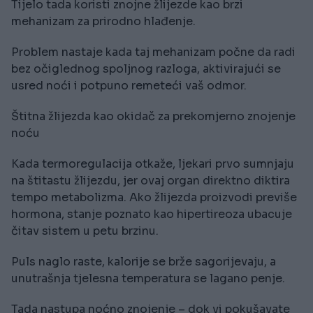
Tijelo tada koristi znojne žlijezde kao brzi
mehanizam za prirodno hlađenje.
Problem nastaje kada taj mehanizam počne da radi
bez očiglednog spoljnog razloga, aktivirajući se
usred noći i potpuno remeteći vaš odmor.
Štitna žlijezda kao okidač za prekomjerno znojenje
noću
Kada termoregulacija otkaže, ljekari prvo sumnjaju
na štitastu žlijezdu, jer ovaj organ direktno diktira
tempo metabolizma. Ako žlijezda proizvodi previše
hormona, stanje poznato kao hipertireoza ubacuje
čitav sistem u petu brzinu.
Puls naglo raste, kalorije se brže sagorijevaju, a
unutrašnja tjelesna temperatura se lagano penje.
Tada nastupa noćno znojenje – dok vi pokušavate