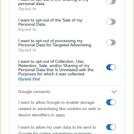
personal data.
čak više nego obično.
Opted In
Iznenadne napade nervoze, snažne anksioznosti i
I want to opt-out of the Sale of my
Personal Data.
primjetni tremor u rukama.
Opted In
Promjene u kvalitetu kose, koja naglo postaje tanka
I want to opt-out of processing my
Personal Data for Targeted Advertising.
i opada više nego prije.
Opted In
Otežan san koji ozbiljno iscrpljuje organizam iz
I want to opt-out of Collection, Use,
Retention, Sale, and/or Sharing of my
nedjelje u nedjelju.
Personal Data that Is Unrelated with the
Purposes for which it was collected.
Opted Out
Kada je vrijeme za posjetu ljekaru?
Google consents
Nemojte sami postavljati dijagnozu. Ako se noćno
znojenje ponavlja više puta nedjeljno, odmah
I want to allow Google to enable storage
zakažite pregled kod endokrinologa. Laboratorijske
related to advertising like cookies on web or
analize krvi za hormone T3, T4 i TSH daće jasnu
device identifiers in apps.
sliku o radu štitaste žlijezde.
I want to allow my user data to be sent to
Google for online advertising purposes.