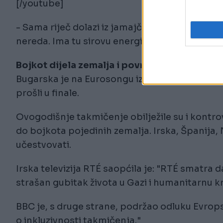
[/youtube]
- Sama riječ dolazi iz jamajčanskog slenga i z
nereda. Ima tu sirovu energiju koja se osjeti pr
Bojkot dijela zemalja i povratak Bugarske
Bugarska je na Eurosongu izostala od 2023. go
prošli u finale.
Ovogodišnje takmičenje obilježile su i kontro
do bojkota pojedinih zemalja. Irska, Španija, 
učestvovati.
Irska televizija RTÉ saopćila je: "RTÉ smatra d
strašan gubitak života u Gazi i humanitarnu kr
BBC je, s druge strane, podržao odluku Evropsk
o inkluzivnosti takmičenja."