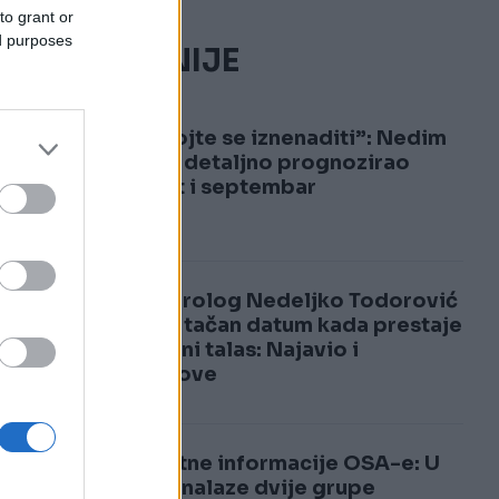
to grant or
ed purposes
NAJČITANIJE
m
1
“Nemojte se iznenaditi”: Nedim
on
Sladić detaljno prognozirao
ko
avgust i septembar
2
im
Meteorolog Nedeljko Todorović
otkrio tačan datum kada prestaje
toplotni talas: Najavio i
pljuskove
Šokantne informacije OSA-e: U
BiH se nalaze dvije grupe