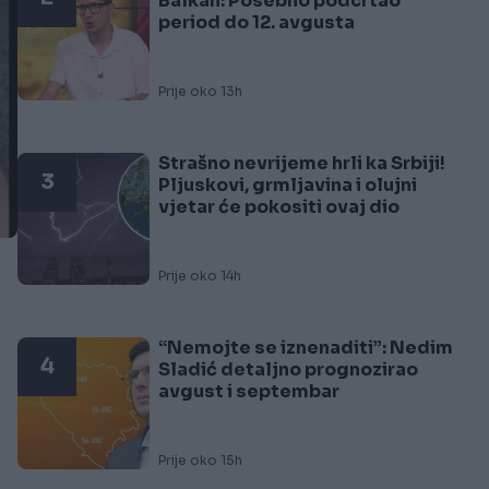
Balkan: Posebno podcrtao
period do 12. avgusta
Prije oko 13h
Strašno nevrijeme hrli ka Srbiji!
3
Pljuskovi, grmljavina i olujni
vjetar će pokositi ovaj dio
Prije oko 14h
“Nemojte se iznenaditi”: Nedim
4
Sladić detaljno prognozirao
avgust i septembar
Prije oko 15h