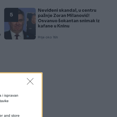
Neviđeni skandal, u centru
5
pažnje Zoran Milanović!
a
Osvanuo šokantan snimak iz
kafane u Kninu
e
Prije oko 16h
a i ispravan
stavke
.
er and store