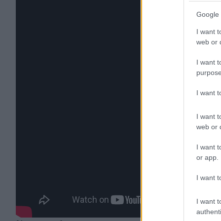
Google 
I want t
web or d
I want t
purpose
I want 
I want t
web or d
I want t
or app.
I want t
I want t
authenti