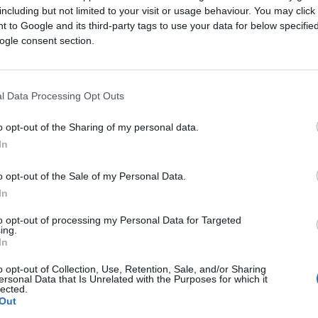
including but not limited to your visit or usage behaviour. You may click 
 to Google and its third-party tags to use your data for below specifi
ušom - drevna, složena i tvrdoglava u najbolje
ogle consent section.
 počinje otkrivati - istakla je pjevačica.
ančesteru, Edinburgu ili Brajtonu da uzme telef
l Data Processing Opt Outs
ževnost i ljude - onda sam već postigla nešto veli
o opt-out of the Sharing of my personal data.
In
o opt-out of the Sale of my Personal Data.
ranga", koju opisuje kao "pop muziku s folklorn
In
to opt-out of processing my Personal Data for Targeted
ing.
In
o opt-out of Collection, Use, Retention, Sale, and/or Sharing
ersonal Data that Is Unrelated with the Purposes for which it
lected.
Out