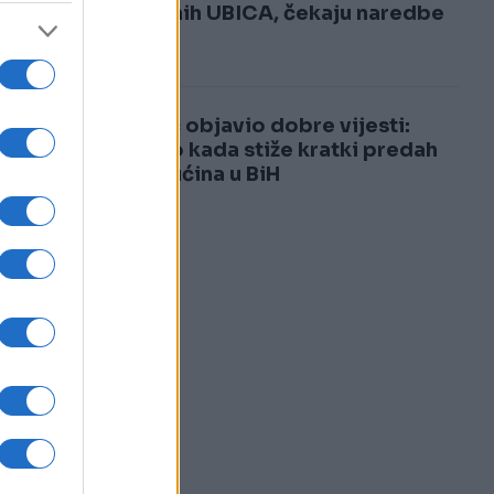
3
plaćenih UBICA, čekaju naredbe
od...
4
Sladić objavio dobre vijesti:
Otkrio kada stiže kratki predah
od vrućina u BiH