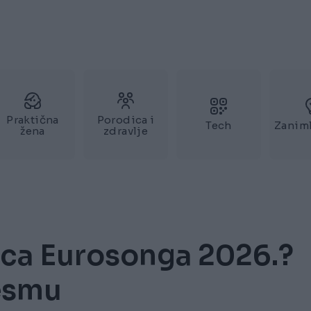
Praktična
Porodica i
Tech
Zaniml
žena
zdravlje
ica Eurosonga 2026.?
jesmu