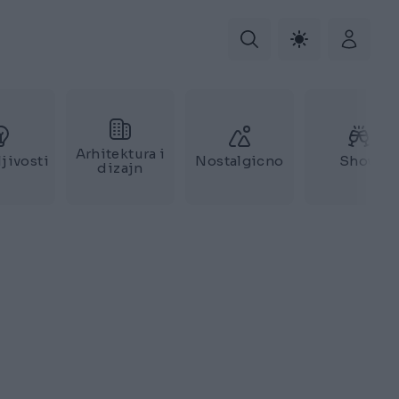
Arhitektura i
jivosti
Nostalgicno
Show
dizajn