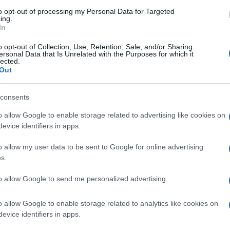
to opt-out of processing my Personal Data for Targeted
ing.
 mjesta, a nakon nekoliko sati, Lela je napustila
In
primijetiti da je vadila krv, ali nije bila raspolože
o opt-out of Collection, Use, Retention, Sale, and/or Sharing
ersonal Data that Is Unrelated with the Purposes for which it
lected.
Out
ta da pričam", rekla je Lela, držeći se za grudi
consents
oručila je:
o allow Google to enable storage related to advertising like cookies on
evice identifiers in apps.
o allow my user data to be sent to Google for online advertising
s.
to allow Google to send me personalized advertising.
 čemu su govorili njegovi bliski saradnici
o allow Google to enable storage related to analytics like cookies on
evice identifiers in apps.