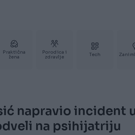
Praktična
Porodica i
Tech
Zaniml
žena
zdravlje
ić napravio incident 
dveli na psihijatriju