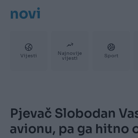
novi
Najnovije
Vijesti
Sport
vijesti
Pjevač Slobodan Vas
avionu, pa ga hitno o