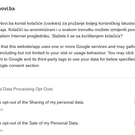
novi.ba
prate sve okolnosti incidenta i sprovode
ovi.ba koristi kolačiće (cookies) za pružanje boljeg korisničkog iskustv
aja. Kolačići su anonimizirani i u svakom trenutku možete izmijeniti po
ašem Internet pregledniku. Slažete li se sa korištenjem kolačića?
 that this website/app uses one or more Google services and may gath
including but not limited to your visit or usage behaviour. You may click 
anom stanju, zbog čega su u avionu morali da
 to Google and its third-party tags to use your data for below specifi
zveden iz letjelice, udaljen je i iz zgrade
ogle consent section.
r. Kasnije je, kako saznaje "Kurir", prebačen na
jenja i neophodne preglede.
l Data Processing Opt Outs
o opt-out of the Sharing of my personal data.
In
va supruga, vidno uznemirena i ljuta zbog
o opt-out of the Sale of my Personal Data.
e izvori, tokom telefonskog razgovora rekla je da
In
lkoholom, ali da "ne vrijedi".