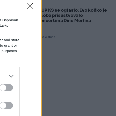
MUP KS se oglasio: Evo koliko je
5
osoba prisustvovalo
a i ispravan
koncertima Dine Merlina
stavke
Prije 3 dana
er and store
to grant or
ed purposes