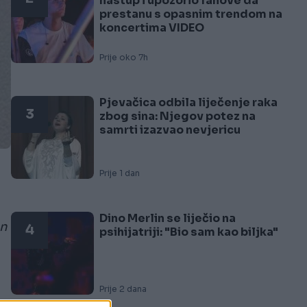
nastup i upozorio fanove da
prestanu s opasnim trendom na
koncertima VIDEO
Prije oko 7h
Pjevačica odbila liječenje raka
3
zbog sina: Njegov potez na
samrti izazvao nevjericu
Prije 1 dan
Dino Merlin se liječio na
en
4
psihijatriji: "Bio sam kao biljka"
Prije 2 dana