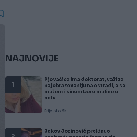
NAJNOVIJE
Pjevačica ima doktorat, važi za
1
najobrazovaniju na estradi, a sa
mužem i sinom bere maline u
selu
Prije oko 6h
Jakov Jozinović prekinuo
2