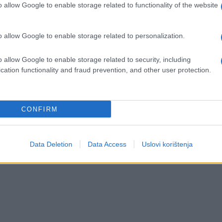
islio je da je taj period iza njega, ali je u
o allow Google to enable storage related to functionality of the website
resa i iscrpljenosti, došlo do naglog pogoršanja
akon čega je hospitalizovan. Trenutno se nalazi u
o allow Google to enable storage related to personalization.
bilno i zadržaće se nekoliko dana kako bi se
. Važno je naglasiti da nije reč ni o čemu drugom,
o allow Google to enable storage related to security, including
cation functionality and fraud prevention, and other user protection.
anom za anksioznost. Ovim putem molimo za
ogao u miru oporaviti. Kada bude spreman za ličn
lasiti", rekla je Ajla, Slobina PR menadžerka.
CONFIRM
Data Deletion
Data Access
Uslovi korištenja