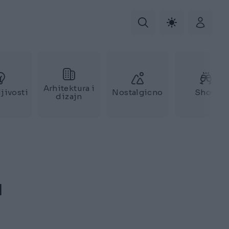
Arhitektura i
jivosti
Nostalgicno
Show
dizajn
u