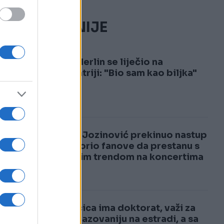
NAJČITANIJE
na
1
Dino Merlin se liječio na
psihijatriji: "Bio sam kao biljka"
2
Jakov Jozinović prekinuo nastup
i upozorio fanove da prestanu s
opasnim trendom na koncertima
VIDEO
Pjevačica ima doktorat, važi za
najobrazovaniju na estradi, a sa