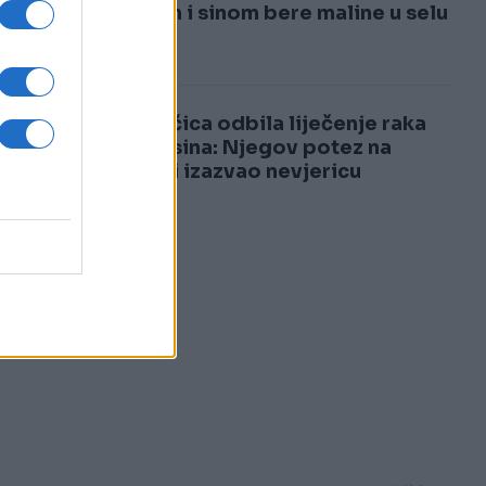
3
mužem i sinom bere maline u selu
4
Pjevačica odbila liječenje raka
zbog sina: Njegov potez na
samrti izazvao nevjericu
o