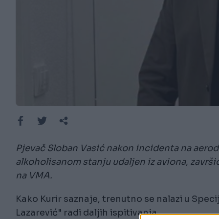
Pjevač Sloban Vasić nakon incidenta na aero
alkoholisanom stanju udaljen iz aviona, završ
na VMA.
Kako Kurir saznaje, trenutno se nalazi u Specij
Lazarević" radi daljih ispitivanja.