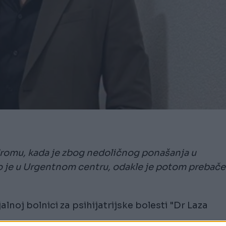
dromu, kada je zbog nedoličnog ponašanja u
io je u Urgentnom centru, odakle je potom prebač
alnoj bolnici za psihijatrijske bolesti "Dr Laza