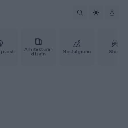
Arhitektura i
jivosti
Nostalgicno
Show
dizajn