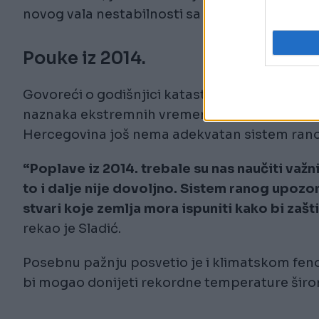
novog vala nestabilnosti sa zapada.
Pouke iz 2014.
Govoreći o godišnjici katastrofalnih poplava 
naznaka ekstremnih vremenskih prilika takvog 
Hercegovina još nema adekvatan sistem ran
“Poplave iz 2014. trebale su nas naučiti va
to i dalje nije dovoljno. Sistem ranog upozor
stvari koje zemlja mora ispuniti kako bi zaš
rekao je Sladić.
Posebnu pažnju posvetio je i klimatskom feno
bi mogao donijeti rekordne temperature širom