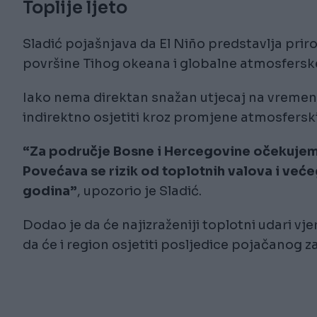
Toplije ljeto
Sladić pojašnjava da El Niño predstavlja prir
površine Tihog okeana i globalne atmosfersk
Iako nema direktan snažan utjecaj na vremens
indirektno osjetiti kroz promjene atmosferski
“Za područje Bosne i Hercegovine očekujemo
Povećava se rizik od toplotnih valova i veće
godina”
, upozorio je Sladić.
Dodao je da će najizraženiji toplotni udari vj
da će i region osjetiti posljedice pojačanog 