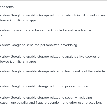
u pojedinim dijelovima zemlje.
consents
im i sjeveroistočnim krajevima Bosne, naročito
o allow Google to enable storage related to advertising like cookies on
evice identifiers in apps.
enske prilike već narednog dana trebale
o allow my user data to be sent to Google for online advertising
s.
to allow Google to send me personalized advertising.
alje ostati niže od prosjeka za ovo doba godine t
o allow Google to enable storage related to analytics like cookies on
evice identifiers in apps.
a, dok će na jugu zemlje dosezati do 20 ili 21
o allow Google to enable storage related to functionality of the website
 stabilnije vremenske prilike jer će vlažan i
o allow Google to enable storage related to personalization.
dalje uslovljavati lokalne pljuskove, posebno u
oistočne i centralne Bosne.
o allow Google to enable storage related to security, including
cation functionality and fraud prevention, and other user protection.
 pretežno suho jeste ponedjeljak, prije dolaska