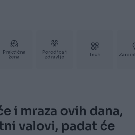
Praktična
Porodica i
Tech
Zaniml
žena
zdravlje
će i mraza ovih dana,
tni valovi, padat će