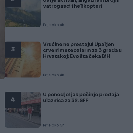
dalje aktivan, angažirani brojni
vatrogasci i helikopteri
Prije oko 4h
Vrućine ne prestaju! Upaljen
3
crveni meteoalarm za 3 grada u
Hrvatskoj: Evo šta čeka BiH
Prije oko 4h
U ponedjeljak počinje prodaja
4
ulaznica za 32. SFF
Prije oko 5h