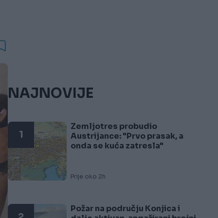
NAJNOVIJE
Zemljotres probudio
1
Austrijance: "Prvo prasak, a
onda se kuća zatresla"
Prije oko 2h
Požar na području Konjica i
2