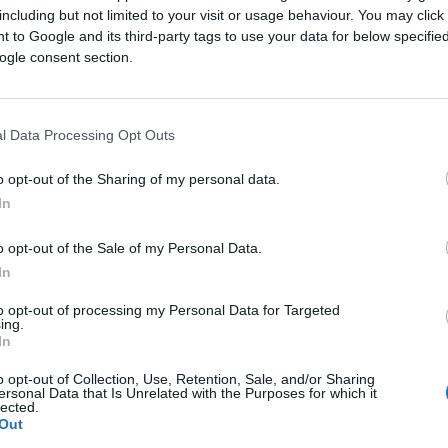
including but not limited to your visit or usage behaviour. You may click 
mice očekuje se blagi rast temperatura, pa bi
 to Google and its third-party tags to use your data for below specifi
ogle consent section.
 22 stepena Celzijusa.
utra će ostati veoma svježa. U pojedinim krajevim
l Data Processing Opt Outs
o opt-out of the Sharing of my personal data.
era, dok se početkom sedmice očekuje njegovo
In
o opt-out of the Sale of my Personal Data.
In
to opt-out of processing my Personal Data for Targeted
ing.
ugotrajnija stabilizacija vremena ni u narednim
In
o opt-out of Collection, Use, Retention, Sale, and/or Sharing
ersonal Data that Is Unrelated with the Purposes for which it
da se Bosna i Hercegovina trenutno nalazi pod
lected.
Out
lovljava česte padavine, lokalne pljuskove,