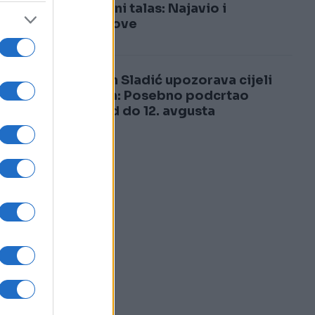
3
toplotni talas: Najavio i
pljuskove
4
Nedim Sladić upozorava cijeli
Balkan: Posebno podcrtao
period do 12. avgusta
e