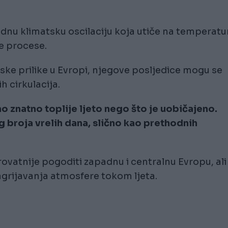
odnu klimatsku oscilaciju koja utiče na temperatu
e procese.
ke prilike u Evropi, njegove posljedice mogu se
h cirkulacija.
 znatno toplije ljeto nego što je uobičajeno.
g broja vrelih dana, slično kao prethodnih
erovatnije pogoditi zapadnu i centralnu Evropu, ali
zagrijavanja atmosfere tokom ljeta.