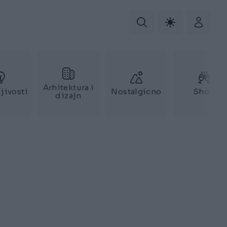
Arhitektura i
jivosti
Nostalgicno
Show
dizajn