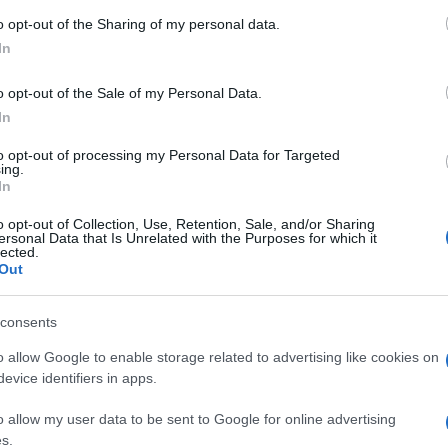
o opt-out of the Sharing of my personal data.
In
pciju „Report a Problem“.
o opt-out of the Sale of my Personal Data.
In
zatim izaberite opciju „My home“. Unesite email
to opt-out of processing my Personal Data for Targeted
ing.
In
o opt-out of Collection, Use, Retention, Sale, and/or Sharing
ersonal Data that Is Unrelated with the Purposes for which it
lected.
Out
ktira korisnika. Kada se zamućenje primijeni, ono
consents
o allow Google to enable storage related to advertising like cookies on
evice identifiers in apps.
, nego i sigurnosti i kontrole digitalnog traga.
o allow my user data to be sent to Google for online advertising
s.
 ulaza, dvorišta ili rasporeda kuće.