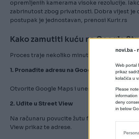
opremljenih kamerama visoke rezolucije. Iako j
zabrinutost zbog privatnosti. Dobra vijest je
postupak je jednostavan, prenosi Kurir.rs
Kako zamutiti kuću na Google Str
novi.ba -
Proces traje nekoliko minuta i može se uraditi
Web portal N
1. Pronađite adresu na Google Maps
prikaz sadrž
kolačića u v
Otvorite Google Maps i unesite svoju adresu.
Please note
information 
deny consent
2. Uđite u Street View
in below Go
Na računaru povucite žutu figuricu (Pegman) na
View prikaz te adrese.
Persona