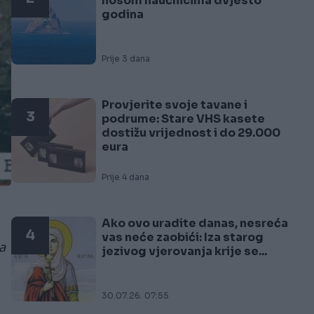
nosom naučnicima dvjesto
godina
Prije 3 dana
Provjerite svoje tavane i
3
podrume: Stare VHS kasete
dostižu vrijednost i do 29.000
eura
Prije 4 dana
Ako ovo uradite danas, nesreća
4
vas neće zaobići: Iza starog
a
jezivog vjerovanja krije se...
30.07.26. 07:55