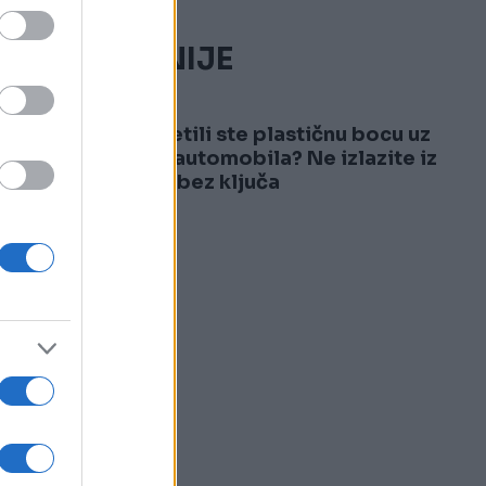
NAJČITANIJE
1
Primijetili ste plastičnu bocu uz
točak automobila? Ne izlazite iz
vozila bez ključa