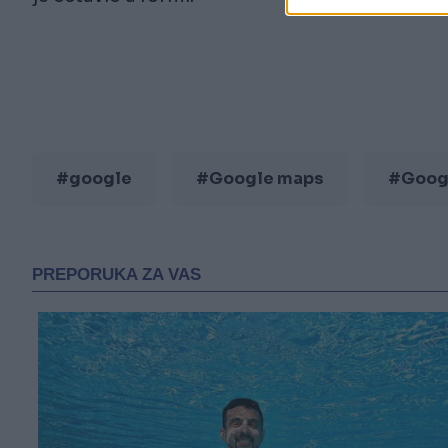
#google
#Google maps
#Googl