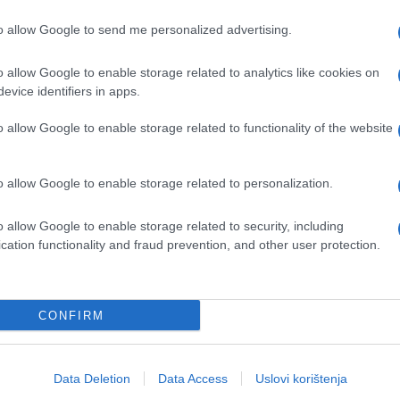
to allow Google to send me personalized advertising.
potrijebljene, a zamućivanje smanjuje vidljivost
o allow Google to enable storage related to analytics like cookies on
evice identifiers in apps.
osjetljive ili neugodne situacije, pa se zamućivanj
o allow Google to enable storage related to functionality of the website
a, automobila, registarskih tablica i drugih
o allow Google to enable storage related to personalization.
o allow Google to enable storage related to security, including
cation functionality and fraud prevention, and other user protection.
 trajan i ne može se poništiti. Čak ni kasnija
CONFIRM
 na već zamagljeni prikaz.
 a korisnik dobija obavještenje putem e-maila ko
Data Deletion
Data Access
Uslovi korištenja