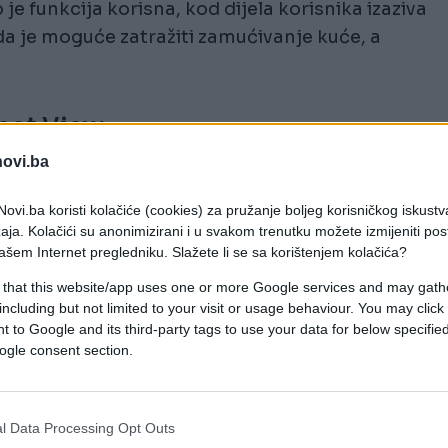
e funkcija korisna, kod dijela korisnika izaziva
 da je moguće zatražiti zamućivanje kuće, a
eet View
novi.ba
 i na računaru i na mobilnom telefonu.
ovi.ba koristi kolačiće (cookies) za pružanje boljeg korisničkog iskustv
aja. Kolačići su anonimizirani i u svakom trenutku možete izmijeniti po
ašem Internet pregledniku. Slažete li se sa korištenjem kolačića?
 that this website/app uses one or more Google services and may gath
including but not limited to your visit or usage behaviour. You may click 
 to Google and its third-party tags to use your data for below specifi
ogle consent section.
 željenu lokaciju, a na telefonu otvorite Street
l Data Processing Opt Outs