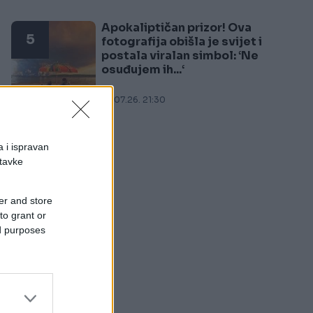
Apokaliptičan prizor! Ova
5
fotografija obišla je svijet i
postala viralan simbol: ‘Ne
osuđujem ih...‘
27.07.26. 21:30
a i ispravan
stavke
er and store
to grant or
ed purposes