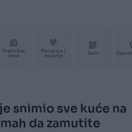
Praktična
Porodica i
Tech
Zaniml
žena
zdravlje
je snimio sve kuće na
odmah da zamutite