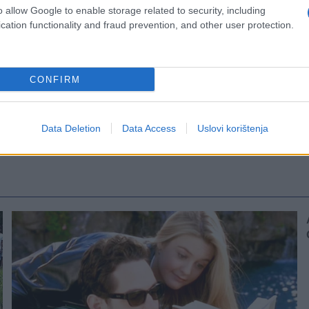
o allow Google to enable storage related to security, including
cation functionality and fraud prevention, and other user protection.
CONFIRM
Data Deletion
Data Access
Uslovi korištenja