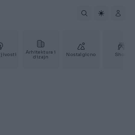
Arhitektura i
jivosti
Nostalgicno
Show
dizajn