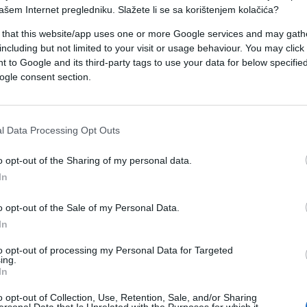
ašem Internet pregledniku. Slažete li se sa korištenjem kolačića?
 that this website/app uses one or more Google services and may gath
including but not limited to your visit or usage behaviour. You may click 
jačanog saobraćaja, ali zadržavanja za putnička
 to Google and its third-party tags to use your data for below specifi
novog sistema registracije putnika pri ulasku i
ogle consent section.
ja (EES), moguća su i dodatna zadržavanja.
ozila do 3,5 tone, dok je prelaz Karakaj otvoren z
l Data Processing Opt Outs
epak zabranjen je saobraćaj za teretna vozila.
o opt-out of the Sharing of my personal data.
In
a kolovozi su mokri i mjestimično klizavi.
e zemlje i kamenja, kao i na mogućnost oborenih
o opt-out of the Sale of my Personal Data.
gođavanje brzine i načina vožnje uslovima na cest
In
to opt-out of processing my Personal Data for Targeted
a, Tuzla–Bijeljina i Jablanica–Blidinje dozvoljen
ing.
In
ža vozila i dalje obustavljen.
o opt-out of Collection, Use, Retention, Sale, and/or Sharing
su radovi, pa je saobraćaj na 3 km zatvoren i