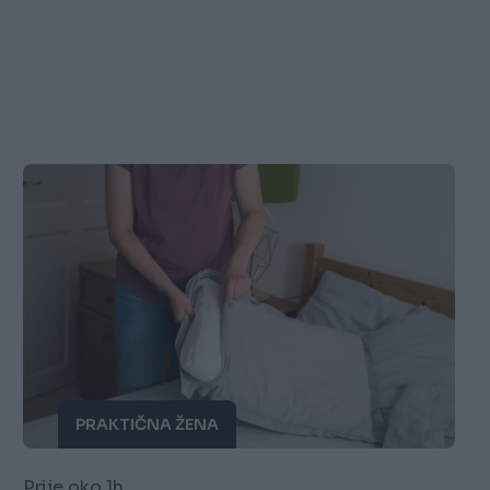
PRAKTIČNA ŽENA
Prije oko 1h