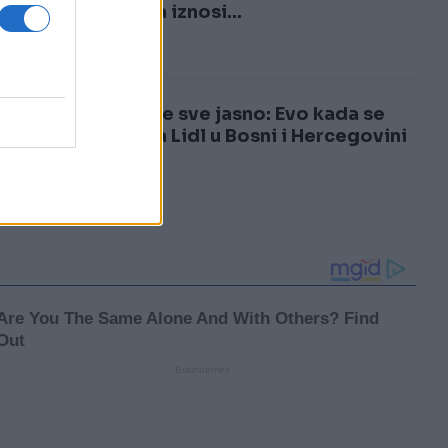
3
najniža iznosi...
4
Sada je sve jasno: Evo kada se
otvara Lidl u Bosni i Hercegovini