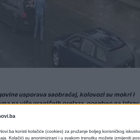
govine usporava saobraćaj, kolovozi su mokri i
ma na više graničnih prelaza, posebno na izlazu 
novi.ba
 Hercegovine na graničnim prelazima Velika Kladuša
ovi.ba koristi kolačiće (cookies) za pružanje boljeg korisničkog iskustv
a, Brod i Orašje, gdje se formiraju duge kolone
aja. Kolačići su anonimizirani i u svakom trenutku možete izmijeniti po