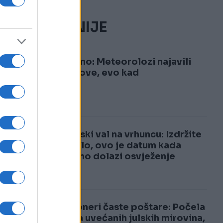
NAJČITANIJE
1
Konačno: Meteorolozi najavili
pljuskove, evo kad
2
Toplinski val na vrhuncu: Izdržite
još malo, ovo je datum kada
konačno dolazi osvježenje
Penzioneri časte poštare: Počela
isplata uvećanih julskih mirovina,