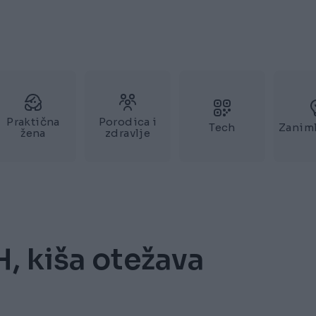
Praktična
Porodica i
Tech
Zaniml
žena
zdravlje
H, kiša otežava