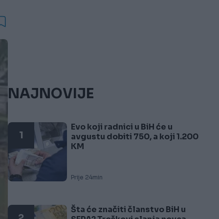
NAJNOVIJE
Evo koji radnici u BiH će u
1
avgustu dobiti 750, a koji 1.200
KM
Prije 24min
Šta će značiti članstvo BiH u
2