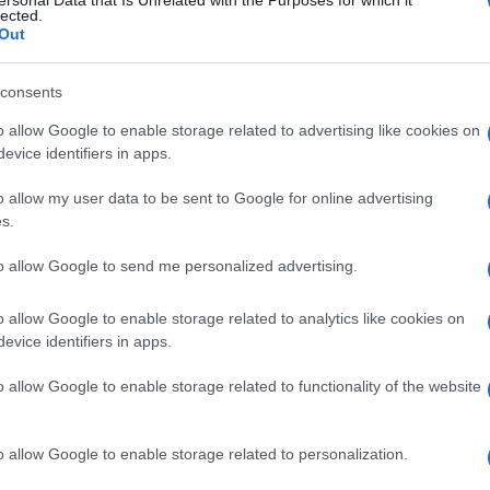
ersonal Data that Is Unrelated with the Purposes for which it
lected.
ična regulacija zbog radova uvedena je i na
Out
ajevo zapad–Lepenica i Počitelj–Bijača.
consents
čnog prelaza Izačić–Bihać (most Mrižnica), u toku
o allow Google to enable storage related to advertising like cookies on
se propuštaju naizmjenično preko privremene
evice identifiers in apps.
o allow my user data to be sent to Google for online advertising
s.
to allow Google to send me personalized advertising.
o allow Google to enable storage related to analytics like cookies on
evice identifiers in apps.
o allow Google to enable storage related to functionality of the website
o allow Google to enable storage related to personalization.