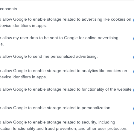
consents
o allow Google to enable storage related to advertising like cookies on
evice identifiers in apps.
om peglom
o allow my user data to be sent to Google for online advertising
s.
to allow Google to send me personalized advertising.
 treba mnogo više vremena da se osuši nego običn
o allow Google to enable storage related to analytics like cookies on
lažniji komad, pa lagana odjeća ostaje unutra duže
evice identifiers in apps.
o allow Google to enable storage related to functionality of the website
ja se skuplja, dok debeli peškiri često ostaju
vremeno uništavate i odjeću i peškire.
o allow Google to enable storage related to personalization.
o allow Google to enable storage related to security, including
ostavniji i najjeftiniji način da produžite vijek
cation functionality and fraud prevention, and other user protection.