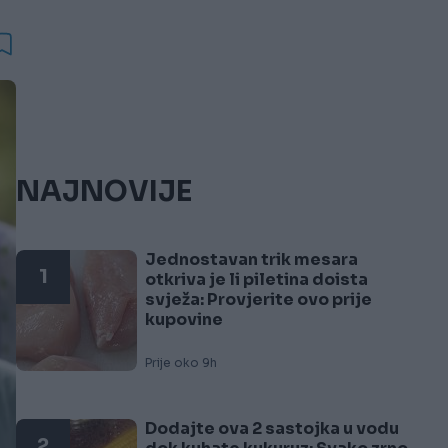
NAJNOVIJE
Jednostavan trik mesara
1
otkriva je li piletina doista
svježa: Provjerite ovo prije
kupovine
Prije oko 9h
Dodajte ova 2 sastojka u vodu
2