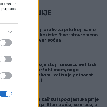
to grant or
ed purposes
NAJČITANIJE
1
Najbolji preliv za pite koji samo
pekari koriste: Biće istovremeno
.
i hrskava i sočna
2
Auto koje stoji na suncu ne hladi
se najbrže klimom, nego
postupkom koji traje petnaest
sekundi
o
Stavite kašiku ispod jastuka prije
spavanja: Stari običaj se vraća, a