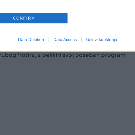
ušajte ovako:
CONFIRM
o sirćeta u pregradu
Data Deletion
Data Access
Uslovi korištenja
eta
rubog frotira, a peškiri svoj poseban program