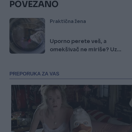
POVEZANO
Praktična žena
Uporno perete veš, a
omekšivač ne miriše? Uz
ovu caku, odjeća će odisati
luksuzom i do 7 dana