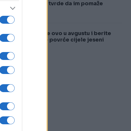
3
mnogi tvrde da im pomaže
4
Posijte ovo u avgustu i berite
svježe povrće cijele jeseni
oj