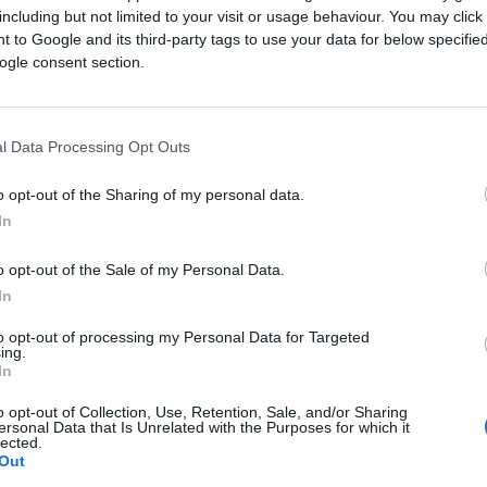
including but not limited to your visit or usage behaviour. You may click 
 to Google and its third-party tags to use your data for below specifi
ogle consent section.
ek nešto trpi.
l Data Processing Opt Outs
že, što ih čini idealnim mjestom za razvoj bakterija
prati na najmanje 60 stepeni.
o opt-out of the Sharing of my personal data.
In
bno komadi s elastinom, na toj temperaturi se
o opt-out of the Sale of my Personal Data.
 spustite na 40 stepeni zbog garderobe, peškiri
In
to opt-out of processing my Personal Data for Targeted
ing.
.
In
o opt-out of Collection, Use, Retention, Sale, and/or Sharing
ersonal Data that Is Unrelated with the Purposes for which it
 bubnju nađe zajedno s laganom odjećom, dolazi d
lected.
Out