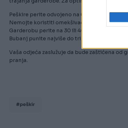
trajanja garderobe. Za optimalno pranje pok
Peškire perite odvojeno na 60 stepeni
Nemojte koristiti omekšivač, već dodajte mal
Garderobu perite na 30 ili 40 stepeni
Bubanj punite najviše do tri četvrtine kapacit
Vaša odjeća zaslužuje da bude zaštićena od g
pranja.
#peškir