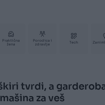
Praktična
Porodica i
Tech
Zaniml
žena
zdravlje
kiri tvrdi, a garderob
 mašina za veš