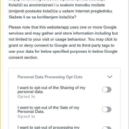
Iz kineskog ministarstva vanjskih poslova poručeno
Kolačići su anonimizirani i u svakom trenutku možete
je da je sukob između SAD-a i Izraela s Iranom
izmijeniti postavke kolačića u vašem Internet pregledniku.
„nepotreban i bez razloga za nastavak“, uz poziv na
Slažete li se sa korištenjem kolačića?
smirivanje tenzija.
Please note that this website/app uses one or more Google
services and may gather and store information including but
not limited to your visit or usage behaviour. You may click to
grant or deny consent to Google and its third-party tags to
use your data for below specified purposes in below Google
consent section.
#donald trump
#sukob
Personal Data Processing Opt Outs
I want to opt-out of the Sharing of my
personal data.
Opted In
I want to opt-out of the Sale of my
Personal Data.
Opted In
I want to opt-out of processing my