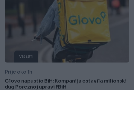
VIJESTI
Prije oko 1h
Glovo napustio BiH: Kompanija ostavila milionski
dug Poreznoj upravi FBiH
Saznaj više