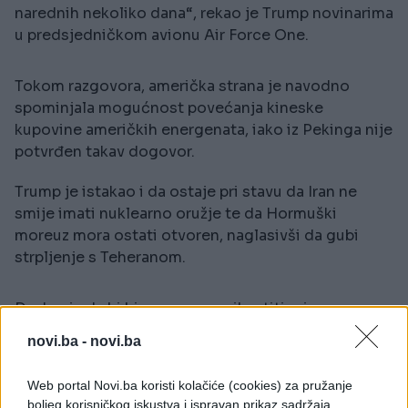
narednih nekoliko dana“, rekao je Trump novinarima
u predsjedničkom avionu Air Force One.
Tokom razgovora, američka strana je navodno
spominjala mogućnost povećanja kineske
kupovine američkih energenata, iako iz Pekinga nije
potvrđen takav dogovor.
Trump je istakao i da ostaje pri stavu da Iran ne
smije imati nuklearno oružje te da Hormuški
moreuz mora ostati otvoren, naglasivši da gubi
strpljenje s Teheranom.
Dodao je da bi bio spreman prihvatiti privremeno
zamrzavanje iranskog nuklearnog programa na
novi.ba -
novi.ba
period od 20 godina, ali samo uz, kako je naveo,
čvrste garancije.
Web portal Novi.ba koristi kolačiće (cookies) za pružanje
boljeg korisničkog iskustva i ispravan prikaz sadržaja.