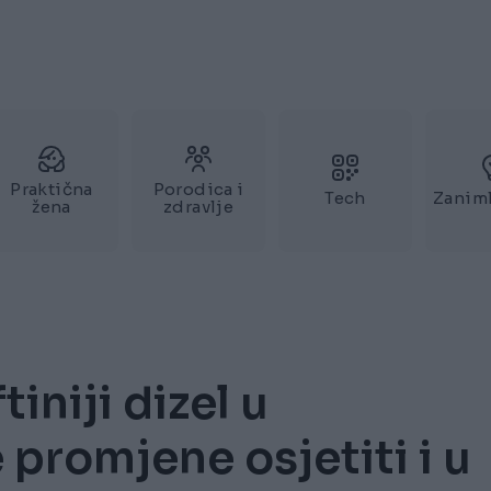
Praktična
Porodica i
Tech
Zaniml
žena
zdravlje
iniji dizel u
 promjene osjetiti i u