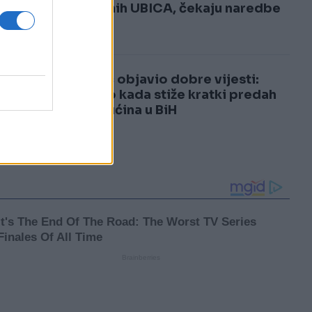
3
plaćenih UBICA, čekaju naredbe
od...
4
Sladić objavio dobre vijesti:
Otkrio kada stiže kratki predah
od vrućina u BiH