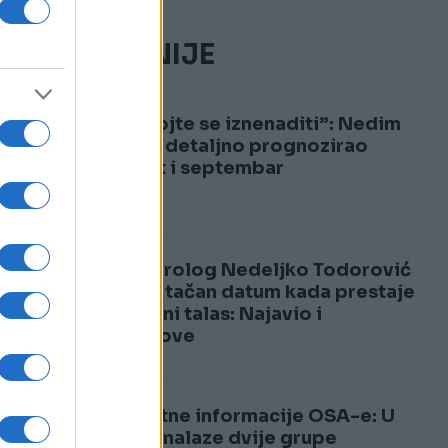
NAJČITANIJE
1
“Nemojte se iznenaditi”: Nedim
Sladić detaljno prognozirao
avgust i septembar
2
Meteorolog Nedeljko Todorović
otkrio tačan datum kada prestaje
toplotni talas: Najavio i
pljuskove
Šokantne informacije OSA-e: U
BiH se nalaze dvije grupe