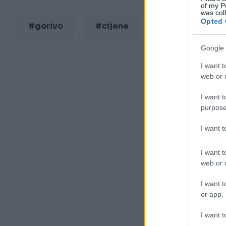
of my P
was col
Opted 
#gorivo
#cijene
Google 
I want t
web or d
I want t
purpose
I want 
I want t
web or d
I want t
or app.
I want t