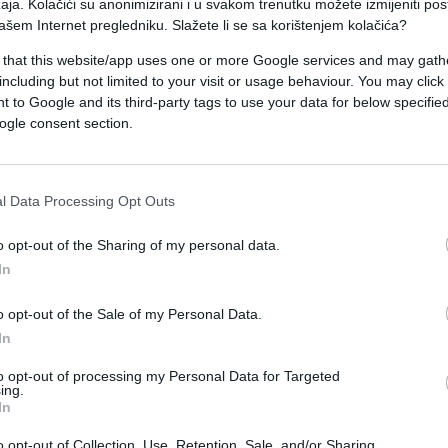
aja. Kolačići su anonimizirani i u svakom trenutku možete izmijeniti po
u“, rekao je Plenković tokom boravka u Zadru i
ašem Internet pregledniku. Slažete li se sa korištenjem kolačića?
 that this website/app uses one or more Google services and may gath
including but not limited to your visit or usage behaviour. You may click 
dvije sedmice, kada Vlada određuje maksimalne
 to Google and its third-party tags to use your data for below specifi
 utorak u ponoć.
ogle consent section.
 litra osnovnog benzina iznosila 1,64 eura, dizela
l Data Processing Opt Outs
o opt-out of the Sharing of my personal data.
 da li bi se sličan trend mogao preliti i na Bosnu i
In
kretanja na regionalnom tržištu. Ipak, konačne
o opt-out of the Sale of my Personal Data.
i poreze, marže i kretanje na svjetskom tržištu
In
to opt-out of processing my Personal Data for Targeted
ing.
In
o opt-out of Collection, Use, Retention, Sale, and/or Sharing