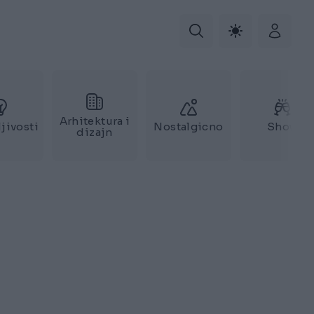
Arhitektura i
jivosti
Nostalgicno
Show
dizajn