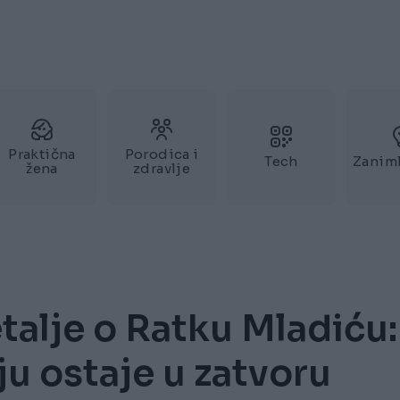
Praktična
Porodica i
Tech
Zaniml
žena
zdravlje
talje o Ratku Mladiću:
u ostaje u zatvoru