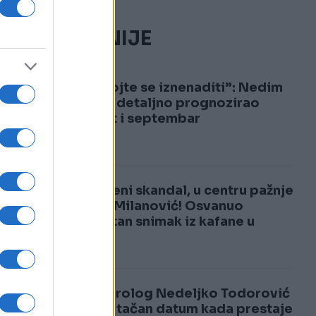
NAJČITANIJE
1
“Nemojte se iznenaditi”: Nedim
Sladić detaljno prognozirao
avgust i septembar
2
Neviđeni skandal, u centru pažnje
Zoran Milanović! Osvanuo
šokantan snimak iz kafane u
Kninu
Meteorolog Nedeljko Todorović
otkrio tačan datum kada prestaje