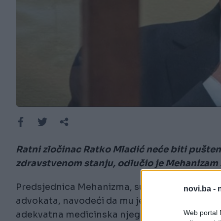
Ratni zločinac Ratko Mladić neće biti pušten
zdravstvenom stanju, odlučio je Mehanizam
Predsjednica Mehanizma, sutkinja Graciela Ga
novi.ba -
advokata, navodeći da mu je u pritvorskoj jed
Web portal N
adekvatna medicinska njega.