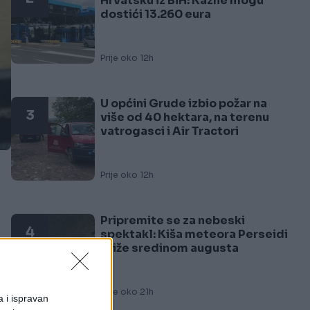
Hrvatsku iz BiH: Kazne mogu
dostići 13.260 eura
Prije oko 12h
U općini Grude izbio požar na
3
više od 40 hektara, na terenu
vatrogasci i Air Tractori
Prije oko 12h
Pripremite se za nebeski
4
spektakl: Kiša meteora Perseidi
stiže sredinom augusta
 i
Prije oko 21h
a i ispravan