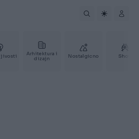
Arhitektura i
jivosti
Nostalgicno
Show
dizajn