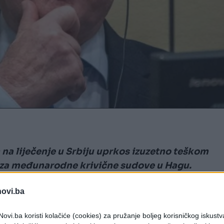
 na liječenje u Srbiju uprkos izuzetno teškom
 za međunarodne krivične sudove u Hagu.
tti Santana, odbila je zahtjev Mladićeve porodice
novi.ba
inici i zatvorskoj bolnici u Holandiji omogućena
ovi.ba koristi kolačiće (cookies) za pružanje boljeg korisničkog iskustv