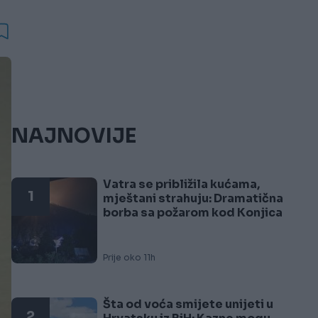
NAJNOVIJE
Vatra se približila kućama,
1
mještani strahuju: Dramatična
borba sa požarom kod Konjica
Prije oko 11h
Šta od voća smijete unijeti u
2