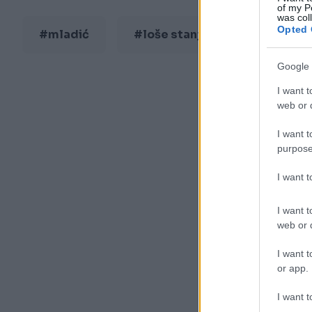
of my P
was col
Opted 
#mladić
#loše stanje
Google 
I want t
web or d
I want t
purpose
I want 
I want t
web or d
I want t
or app.
I want t