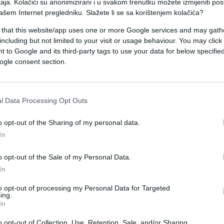
aja. Kolačići su anonimizirani i u svakom trenutku možete izmijeniti po
ašem Internet pregledniku. Slažete li se sa korištenjem kolačića?
 nalazi u završnoj fazi života i da je njegovo
 that this website/app uses one or more Google services and may gath
including but not limited to your visit or usage behaviour. You may click 
 to Google and its third-party tags to use your data for below specifi
lizu smrti, uvjeti u pritvorskoj jedinici
ogle consent section.
ljaju nehumano ili nedostojanstveno postupanje
l Data Processing Opt Outs
oji bi mu bio dostupan van Holandije, a koji već 
o opt-out of the Sharing of my personal data.
In
stanje posljedica je hroničnih i složenih bolesti
o opt-out of the Sale of my Personal Data.
In
pćeg zdravstvenog stanja.
to opt-out of processing my Personal Data for Targeted
ing.
In
o opt-out of Collection, Use, Retention, Sale, and/or Sharing