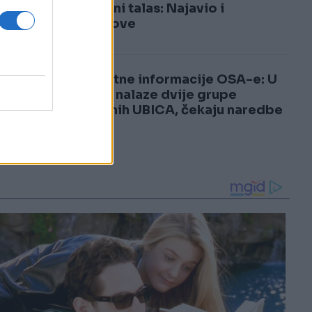
3
toplotni talas: Najavio i
pljuskove
4
Šokantne informacije OSA-e: U
BiH se nalaze dvije grupe
plaćenih UBICA, čekaju naredbe
od...