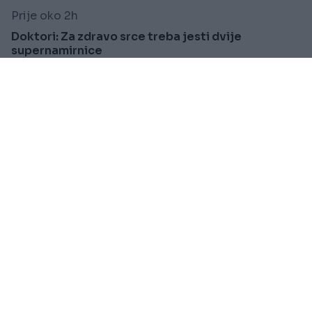
Prije oko 2h
Doktori: Za zdravo srce treba jesti dvije
supernamirnice
Saznaj više
VIJESTI