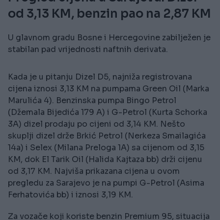
od 3,13 KM, benzin pao na 2,87 KM
U glavnom gradu Bosne i Hercegovine zabilježen je
stabilan pad vrijednosti naftnih derivata.
Kada je u pitanju Dizel D5, najniža registrovana
cijena iznosi 3,13 KM na pumpama Green Oil (Marka
Marulića 4). Benzinska pumpa Bingo Petrol
(Džemala Bijedića 179 A) i G-Petrol (Kurta Schorka
3A) dizel prodaju po cijeni od 3,14 KM. Nešto
skuplji dizel drže Brkić Petrol (Nerkeza Smailagića
14a) i Selex (Milana Preloga 1A) sa cijenom od 3,15
KM, dok El Tarik Oil (Halida Kajtaza bb) drži cijenu
od 3,17 KM. Najviša prikazana cijena u ovom
pregledu za Sarajevo je na pumpi G-Petrol (Asima
Ferhatovića bb) i iznosi 3,19 KM.
Za vozače koji koriste benzin Premium 95, situacija