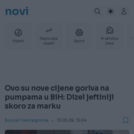
novi
Najnovije
Praktična
P
Vijesti
Sport
vijesti
žena
Ovo su nove cijene goriva na
pumpama u BiH: Dizel jeftiniji
skoro za marku
Bosna i Hercegovina
15.05.26. 15:04