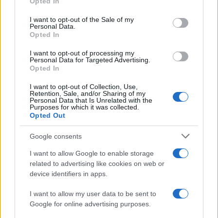
Opted In
(Žitomislić bb) imaju cijenu od 2,91 KM po litru.
I want to opt-out of the Sale of my
Personal Data.
Opted In
Tuzla drži najnižu cijenu dizela:
Litar pao na 3,12 KM
I want to opt-out of processing my
Personal Data for Targeted Advertising.
Opted In
U Tuzli je zabilježena najniža cijena dizela u ovom
I want to opt-out of Collection, Use,
krugu praćenja. Benzinska pumpa In-Vivo Dizajn u
Retention, Sale, and/or Sharing of my
Personal Data that Is Unrelated with the
Ljepunicama drži cijenu od 3,12 KM po litru.
Purposes for which it was collected.
Opted Out
Slijede Belamionix (Šići bb) i Bingo Petrol
(Bosanska poljana bb) sa cijenom od 3,14 KM.
Google consents
Kompanije Holdina (Bukinje bb), Kopex-Sarajlić
I want to allow Google to enable storage
(Šići bb) i Petrol BH Oil Company (3. Tuzlanske
related to advertising like cookies on web or
Brigade 172) drže cijenu dizela od 3,19 KM, dok je
device identifiers in apps.
najviša cijena u ovom pregledu registrovana na
pumpi G-Petrol (Bulevar 2. Korpusa Armije BiH) i
I want to allow my user data to be sent to
iznosi 3,20 KM.
Google for online advertising purposes.