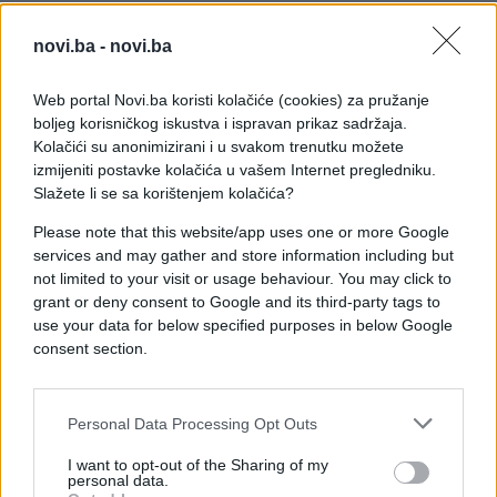
Najpovoljniji dizel u Mostaru nudi Bingo Petrol
novi.ba -
novi.ba
(Maršala Tita bb) po cijeni od 3,14 KM. Nestro
Petrol i Selex na lokacijama Vrapčići bb drže cijenu
Web portal Novi.ba koristi kolačiće (cookies) za pružanje
od 3,15 KM.
boljeg korisničkog iskustva i ispravan prikaz sadržaja.
Kolačići su anonimizirani i u svakom trenutku možete
Na benzinskoj pumpi Petrol BH Oil Company u
izmijeniti postavke kolačića u vašem Internet pregledniku.
Rodoču cijena iznosi 3,17 KM. Hercegovina Promet,
Slažete li se sa korištenjem kolačića?
Izgradnja Tojaga na lokaciji Bišće polje bb, kao i
druga poslovnica Izgradnja Tojaga u Gnojnicama
Please note that this website/app uses one or more Google
services and may gather and store information including but
bb, drže cijenu dizela od 3,19 KM.
not limited to your visit or usage behaviour. You may click to
grant or deny consent to Google and its third-party tags to
Značajan pad zabilježen je kod cijena benzina
use your data for below specified purposes in below Google
Premium 95 u Mostaru, gdje je Selex (Vrapčići bb)
consent section.
spustio cijenu na nevjerovatnih 2,84 KM.
Čule Promet na dvije lokacije (II Bojne Rudničke bb
Personal Data Processing Opt Outs
i Ortiješ bb) benzin prodaje za 2,88 KM. Bingo
Petrol i Hercegovina Promet drže cijenu od 2,89
I want to opt-out of the Sharing of my
personal data.
KM, dok Lamina (Biskupa Čule bb) i Ti Oil