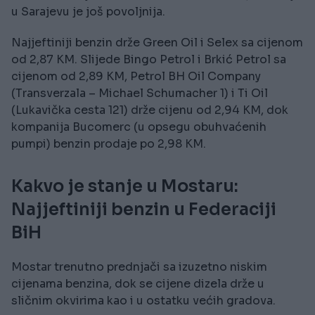
u Sarajevu je još povoljnija.
Najjeftiniji benzin drže Green Oil i Selex sa cijenom
od 2,87 KM. Slijede Bingo Petrol i Brkić Petrol sa
cijenom od 2,89 KM, Petrol BH Oil Company
(Transverzala – Michael Schumacher 1) i Ti Oil
(Lukavička cesta 121) drže cijenu od 2,94 KM, dok
kompanija Bucomerc (u opsegu obuhvaćenih
pumpi) benzin prodaje po 2,98 KM.
Kakvo je stanje u Mostaru:
Najjeftiniji benzin u Federaciji
BiH
Mostar trenutno prednjači sa izuzetno niskim
cijenama benzina, dok se cijene dizela drže u
sličnim okvirima kao i u ostatku većih gradova.