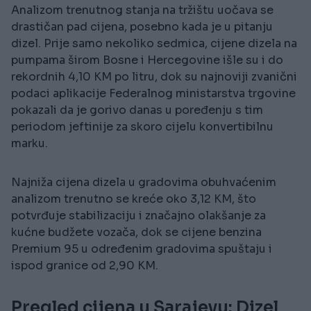
Analizom trenutnog stanja na tržištu uočava se
drastičan pad cijena, posebno kada je u pitanju
dizel. Prije samo nekoliko sedmica, cijene dizela na
pumpama širom Bosne i Hercegovine išle su i do
rekordnih 4,10 KM po litru, dok su najnoviji zvanični
podaci aplikacije Federalnog ministarstva trgovine
pokazali da je gorivo danas u poređenju s tim
periodom jeftinije za skoro cijelu konvertibilnu
marku.
Najniža cijena dizela u gradovima obuhvaćenim
analizom trenutno se kreće oko 3,12 KM, što
potvrđuje stabilizaciju i značajno olakšanje za
kućne budžete vozača, dok se cijene benzina
Premium 95 u određenim gradovima spuštaju i
ispod granice od 2,90 KM.
Pregled cijena u Sarajevu: Dizel