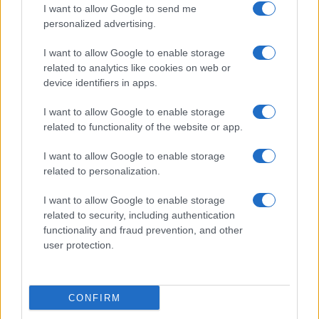
I want to allow Google to send me
Kada je riječ o benzinu Premium 95 u Tuzli,
personalized advertising.
najpovoljniji je Robni Terminal (Bosanska Poljana
bb) sa cijenom od 2,86 KM. Belamionix na lokaciji
I want to allow Google to enable storage
Šići bb i Bingo Petrol prodaju benzin po 2,89 KM,
related to analytics like cookies on web or
dok Nestro Petrol drži istu cijenu od 2,89 KM.
device identifiers in apps.
Kopex-Sarajlić ima cijenu od 2,94 KM, dok su
I want to allow Google to enable storage
related to functionality of the website or app.
najviše cijene benzina u ovom pregledu
registrovane na pumpama Belamionix (Šički Brod -
I want to allow Google to enable storage
Plane bb) i Holdina (Bukinje bb) gdje litar iznosi
related to personalization.
2,96 KM.
I want to allow Google to enable storage
related to security, including authentication
functionality and fraud prevention, and other
user protection.
#gorivo
#cijene
#dizel
CONFIRM