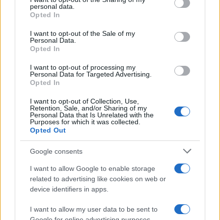
spiskom uspjeha u okviru raznovrsnih, ali
personal data.
Opted In
fokusiranih ciljeva.
I want to opt-out of the Sale of my
Novi komandant NATO štaba Sarajevo brigadni
Personal Data.
Opted In
general James C. Fowler dolazi iz Komande za
Zapadnu Hemisferu američke vojske. Bio je na čelu
I want to opt-out of processing my
borbenih misija, od čete do brigada, a ima i
Personal Data for Targeted Advertising.
Opted In
značajno iskustvo u humanitarnoj sferi. Diplomirao
je na Univerzitetu Francis Marion, magistrirao
I want to opt-out of Collection, Use,
Retention, Sale, and/or Sharing of my
administraciju na Univerzitetu Central Michigan te
Personal Data that Is Unrelated with the
stekao zvanje magistra nauka iz oblasti strategije
Purposes for which it was collected.
Opted Out
nacionalne sigurnosti na Nacionalnom ratnom
koledžu. Također je završio Komandno-štabni
Google consents
koledž Vojske Sjedinjenih Američkih Država.
I want to allow Google to enable storage
related to advertising like cookies on web or
device identifiers in apps.
I want to allow my user data to be sent to
Google for online advertising purposes.