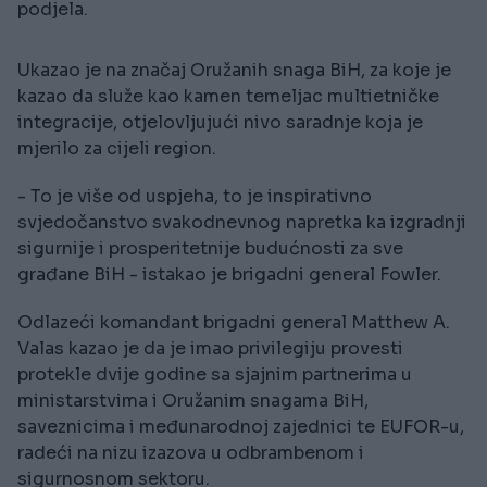
podjela.
Ukazao je na značaj Oružanih snaga BiH, za koje je
kazao da služe kao kamen temeljac multietničke
integracije, otjelovljujući nivo saradnje koja je
mjerilo za cijeli region.
- To je više od uspjeha, to je inspirativno
svjedočanstvo svakodnevnog napretka ka izgradnji
sigurnije i prosperitetnije budućnosti za sve
građane BiH - istakao je brigadni general Fowler.
Odlazeći komandant brigadni general Matthew A.
Valas kazao je da je imao privilegiju provesti
protekle dvije godine sa sjajnim partnerima u
ministarstvima i Oružanim snagama BiH,
saveznicima i međunarodnoj zajednici te EUFOR-u,
radeći na nizu izazova u odbrambenom i
sigurnosnom sektoru.