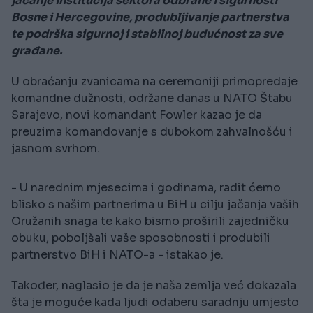
jačanje institucija sektora odbrane i sigurnosti
Bosne i Hercegovine, produbljivanje partnerstva
te podrška sigurnoj i stabilnoj budućnost za sve
građane.
U obraćanju zvanicama na ceremoniji primopredaje
komandne dužnosti, održane danas u NATO Štabu
Sarajevo, novi komandant Fowler kazao je da
preuzima komandovanje s dubokom zahvalnošću i
jasnom svrhom.
- U narednim mjesecima i godinama, radit ćemo
blisko s našim partnerima u BiH u cilju jačanja vaših
Oružanih snaga te kako bismo proširili zajedničku
obuku, poboljšali vaše sposobnosti i produbili
partnerstvo BiH i NATO-a - istakao je.
Također, naglasio je da je naša zemlja već dokazala
šta je moguće kada ljudi odaberu saradnju umjesto