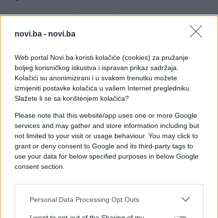
- Siguran sam da će NATO štab Sarajevo nastaviti
raditi na teškim pitanjima kao što su odbrambeni
novi.ba -
novi.ba
budžet, vojna imovina, spremnost oružanih snaga i
drugi izazovi za sve građane BiH. Zauvijek ću biti
Web portal Novi.ba koristi kolačiće (cookies) za pružanje
zahvalan na prilici koja mi se pružila da se sa sjajnim
boljeg korisničkog iskustva i ispravan prikaz sadržaja.
timom doživim ovu predivnu zemlju - poručio je.
Kolačići su anonimizirani i u svakom trenutku možete
izmijeniti postavke kolačića u vašem Internet pregledniku.
Prisutnim se obratio i komandant Komande
Slažete li se sa korištenjem kolačića?
združenih savezničkih snaga Napulj admiral George
Please note that this website/app uses one or more Google
M. Wikoff koji je naglasio da su odlazeći
services and may gather and store information including but
komandant brigadni general Valas i njegov tim
not limited to your visit or usage behaviour. You may click to
obavili izvanredan posao u BiH te izrazio uvjerenje
grant or deny consent to Google and its third-party tags to
da će novi komandant Fowler također postići
use your data for below specified purposes in below Google
odlične rezltate.
consent section.
Zaključio je da dugogodišnje parterstvo između
Personal Data Processing Opt Outs
NATO štaba, Evropske unije, Ujedinjenih nacija i
Bosne i Hercegovine rezultiralo impresivnim
I want to opt-out of the Sharing of my