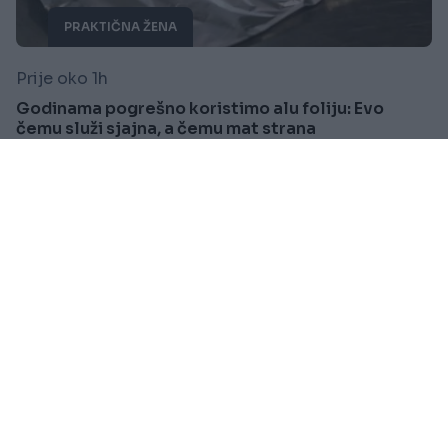
PRAKTIČNA ŽENA
Prije oko 1h
Godinama pogrešno koristimo alu foliju: Evo
čemu služi sjajna, a čemu mat strana
Saznaj više