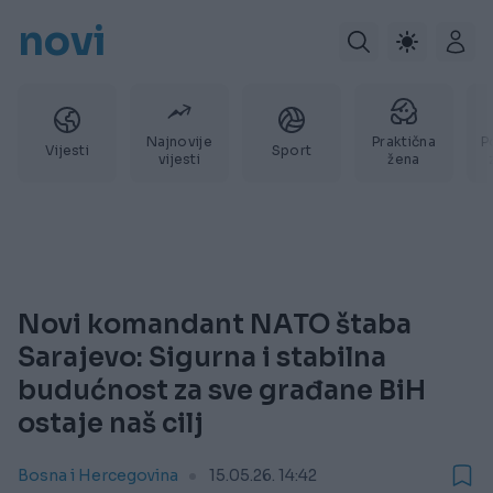
novi
Najnovije
Praktična
P
Vijesti
Sport
vijesti
žena
Novi komandant NATO štaba
Sarajevo: Sigurna i stabilna
budućnost za sve građane BiH
ostaje naš cilj
Bosna i Hercegovina
15.05.26. 14:42