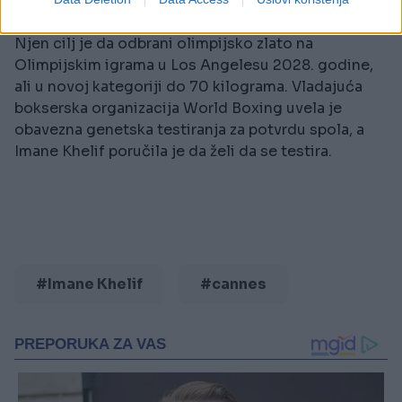
zadobila tokom priprema.
Njen cilj je da odbrani olimpijsko zlato na
Olimpijskim igrama u Los Angelesu 2028. godine,
ali u novoj kategoriji do 70 kilograma. Vladajuća
bokserska organizacija World Boxing uvela je
obavezna genetska testiranja za potvrdu spola, a
Imane Khelif poručila je da želi da se testira.
#Imane Khelif
#cannes