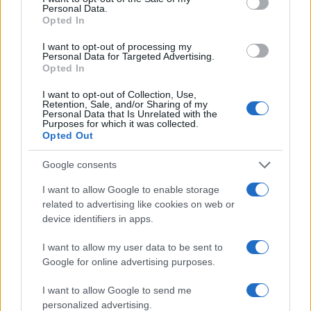
Personal Data.
Opted In
Bokserka je izjavila da je prije Olimpijskih igara u
Parizu bila pod stalnim medicinskim nadzorom i
I want to opt-out of processing my
podvrgnuta hormonskim terapijama. Cilj je bio da
Personal Data for Targeted Advertising.
Opted In
se nivo testosterona spusti na dozvoljenu granicu
za ženska takmičenja.
I want to opt-out of Collection, Use,
Retention, Sale, and/or Sharing of my
Personal Data that Is Unrelated with the
„Ja nisam transrodna osoba. Ja sam žena“
,
Purposes for which it was collected.
izjavila je Imane Khelif, slavna sportistkinja koja je
Opted Out
odrasla na selu. Otac joj je branio da se bavi
Google consents
boksom, pa je prodavala stari metal za reciklažu
kako bi skupila novac za treninge.
I want to allow Google to enable storage
related to advertising like cookies on web or
Debitovala je na amaterskoj sceni sa 19 godina, a
device identifiers in apps.
ubrzo je na Svjetskom prvenstvu 2018. osvojila 17.
I want to allow my user data to be sent to
mjesto. Zauzela je 19. mjesto na Svjetskom
Google for online advertising purposes.
prvenstvu u boksu za žene 2019. godine. Nastupila
je i na Olimpijskim igrama u Tokiju, gdje je stigla do
I want to allow Google to send me
četvrtfinala, u kojem je izgubila od Irkinje Kellie
personalized advertising.