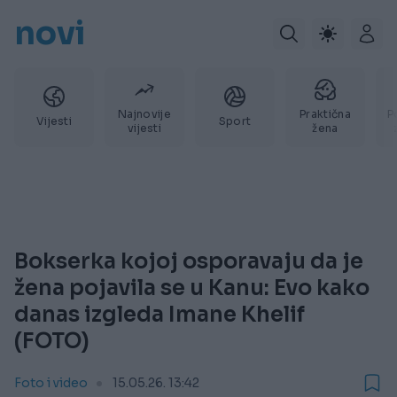
novi
Najnovije
Praktična
P
Vijesti
Sport
vijesti
žena
Bokserka kojoj osporavaju da je
žena pojavila se u Kanu: Evo kako
danas izgleda Imane Khelif
(FOTO)
Foto i video
15.05.26. 13:42