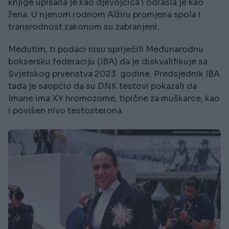
knjige upisana je kao djevojčica i odrasla je kao
žena. U njenom rodnom Alžiru promjena spola i
transrodnost zakonom su zabranjeni.
Međutim, ti podaci nisu spriječili Međunarodnu
boksersku federaciju (IBA) da je diskvalifikuje sa
Svjetskog prvenstva 2023. godine. Predsjednik IBA
tada je saopćio da su DNK testovi pokazali da
Imane ima XY hromozome, tipične za muškarce, kao
i povišen nivo testosterona.