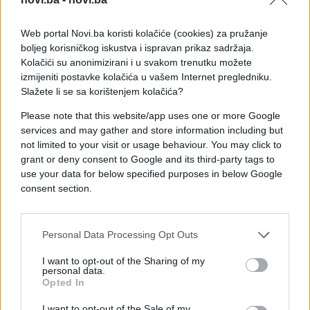
Kako tvrde stručnjaci, Khelif ima poremećaj
spolnog razvoja, tačnije deficit 5-alfa reduktaze
Web portal Novi.ba koristi kolačiće (cookies) za pružanje
tipa 2. Neke žene s ovakvim stanjem imaju XY
boljeg korisničkog iskustva i ispravan prikaz sadržaja.
hromozome i unutrašnje testise koji proizvode
Kolačići su anonimizirani i u svakom trenutku možete
testosteron, ali spoljašnji reproduktivni organi i
izmijeniti postavke kolačića u vašem Internet pregledniku.
opći fizički izgled potpuno su ženski.
Slažete li se sa korištenjem kolačića?
Please note that this website/app uses one or more Google
Khelif je potvrdila prisustvo SRY gena, odnosno
services and may gather and store information including but
muškog gena na Y hromozomu, te naglasila da je to
not limited to your visit or usage behaviour. You may click to
njeno prirodno stanje, da ima ženske hormone i da
grant or deny consent to Google and its third-party tags to
medicinski kontroliše i snižava nivo testosterona
use your data for below specified purposes in below Google
kako bi ispunila sportske norme.
consent section.
Preokret se dogodio kada je Međunarodni
olimpijski komitet (MOK) odbacio testove IBA kao
Personal Data Processing Opt Outs
nelegitimne i netransparentne te joj dozvolio
I want to opt-out of the Sharing of my
nastup na Olimpijskim igrama u Parizu 2024.
personal data.
Opted In
godine, gdje je osvojila zlatnu medalju u velter
kategoriji.
I want to opt-out of the Sale of my