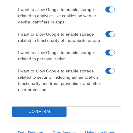
Harrington.
I want to allow Google to enable storage
Khelif je 2022. osvojila srebrnu medalju na
related to analytics like cookies on web or
device identifiers in apps.
Svjetskom prvenstvu u boksu za žene, dok je zlato
osvojila na Afričkom prvenstvu 2022,
I want to allow Google to enable storage
Mediteranskim igrama i Arapskim igrama 2023.
related to functionality of the website or app.
godine.
I want to allow Google to enable storage
Zbog sajber nasilja, uvreda i iznošenja
related to personalization.
neprovjerenih medicinskih podataka, njen pravni
tim podnio je krivične prijave za online
I want to allow Google to enable storage
related to security, including authentication
uznemiravanje u Francuskoj. Prijavom su
functionality and fraud prevention, and other
obuhvaćene i određene javne ličnosti, poput
user protection.
Donalda Trumpa i Elona Muska.
Početkom ove godine zvanično je objavila prelazak
CONFIRM
u profesionalni boks. Trebala je 23. aprila u Parizu
boksovati protiv njemačke bokserke Julije Igel, ali
je meč odgođen zbog povrede ramena koju je
Data Deletion
Data Access
Uslovi korištenja