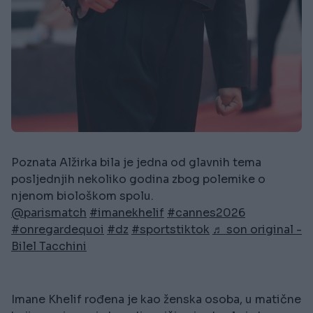
Poznata Alžirka bila je jedna od glavnih tema
posljednjih nekoliko godina zbog polemike o
njenom biološkom spolu.
@parismatch
#imanekhelif
#cannes2026
#onregardequoi
#dz
#sportstiktok
♬ son original -
Bilel Tacchini
Imane Khelif rođena je kao ženska osoba, u matične