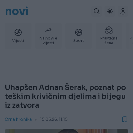
novi
Najnovije
Praktična
P
Vijesti
Sport
vijesti
žena
Uhapšen Adnan Šerak, poznat po
teškim krivičnim djelima i bijegu
iz zatvora
Crna hronika
15.05.26. 11:15