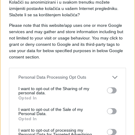
Kolačići su anonimizirani i u svakom trenutku možete
Za Šerakom se intenzivno tragalo i 2018. godine
izmijeniti postavke kolačića u vašem Internet pregledniku.
nakon njegovog bijega iz Kazneno-popravnog
Slažete li se sa korištenjem kolačića?
zavoda Zenica.
Please note that this website/app uses one or more Google
Uhapšen je nakon više od mjesec dana skrivanja, i
services and may gather and store information including but
not limited to your visit or usage behaviour. You may click to
to u sarajevskom kafiću u Kranjčevićevoj ulici,
grant or deny consent to Google and its third-party tags to
nakon dojave građana.
use your data for below specified purposes in below Google
consent section.
Prema tadašnjim navodima medija, prilikom
hapšenja pokušao je prikriti identitet, ali su ga
policijski službenici prepoznali po tetovaži na ruci.
Personal Data Processing Opt Outs
Posljednja presuda 2023. godine
I want to opt-out of the Sharing of my
personal data.
Opted In
Općinski sud u Sarajevu ga je u aprilu 2023. godine
prvostepeno osudio na godinu zatvora zbog
I want to opt-out of the Sale of my
Personal Data.
protivpravnog lišenja slobode osobe inicijala A.G. i
Opted In
nanošenja lakših tjelesnih povreda.
I want to opt-out of processing my
Personal Data for Targeted Advertising.