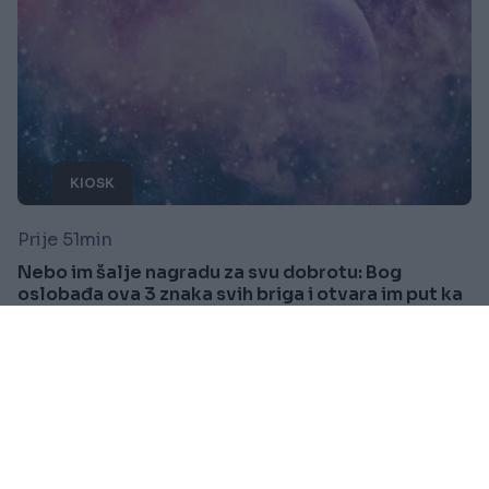
KIOSK
Prije 51min
Nebo im šalje nagradu za svu dobrotu: Bog
oslobađa ova 3 znaka svih briga i otvara im put ka
sreći
Saznaj više