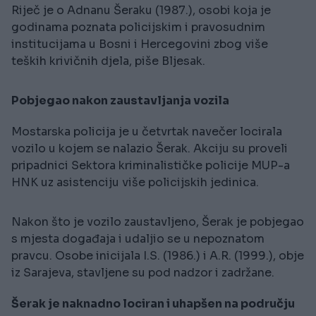
Riječ je o Adnanu Šeraku (1987.), osobi koja je
godinama poznata policijskim i pravosudnim
institucijama u Bosni i Hercegovini zbog više
teških krivičnih djela, piše Bljesak.
Pobjegao nakon zaustavljanja vozila
Mostarska policija je u četvrtak navečer locirala
vozilo u kojem se nalazio Šerak. Akciju su proveli
pripadnici Sektora kriminalističke policije MUP-a
HNK uz asistenciju više policijskih jedinica.
Nakon što je vozilo zaustavljeno, Šerak je pobjegao
s mjesta događaja i udaljio se u nepoznatom
pravcu. Osobe inicijala I.S. (1986.) i A.R. (1999.), obje
iz Sarajeva, stavljene su pod nadzor i zadržane.
Šerak je naknadno lociran i uhapšen na području