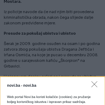
Mostara.
Iz policije navode da će nad njim biti provedena
kriminalistička obrada, nakon čega slijede dalje
zakonom predviđene mjere.
Presude za pokušaj ubistva i ubistvo
Šerak je 2009. godine osuđen na osam i po godina
zatvora zbog pokušaja ubistva Dragana Jeftića i
Irfana Osmića, na koje je pucao u decembru 2008.
godine u sarajevskom kafiću „Škorpion“ na
Grbavici.
U njegovom dosjeu nalazi se i presuda za ubistvo
Dženana Džake iz Sarajeva, kojeg je, prema ranijim
novi.ba -
novi.ba
informacijama iz istrage, nasmrt pretukao.
Web portal Novi.ba koristi kolačiće (cookies) za pružanje
Bijeg iz KPZ-a Zenica
boljeg korisničkog iskustva i ispravan prikaz sadržaja.