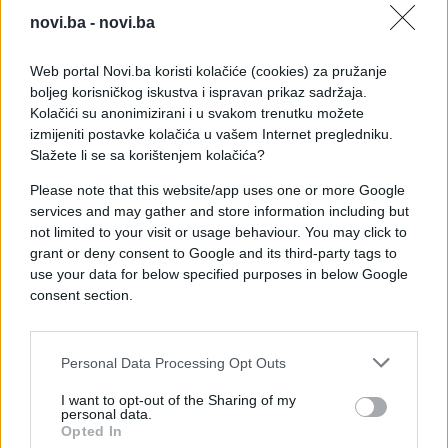
dio šireg preispitivanja prisustva SAD-a u Evropi.
novi.ba -
novi.ba
Web portal Novi.ba koristi kolačiće (cookies) za pružanje
Zvanični stav Pentagona
boljeg korisničkog iskustva i ispravan prikaz sadržaja.
Kolačići su anonimizirani i u svakom trenutku možete
Bijela kuća uputila je pitanja Pentagonu, koji je
izmijeniti postavke kolačića u vašem Internet pregledniku.
branio potez kao pažljivo promišljen proces.
Slažete li se sa korištenjem kolačića?
„Odluka o povlačenju trupa slijedi sveobuhvatan,
Please note that this website/app uses one or more Google
višeslojni proces koji uključuje perspektive
services and may gather and store information including but
ključnih čelnika američke vojske u Evropi i cijelog
not limited to your visit or usage behaviour. You may click to
lanca zapovijedanja“, rekao je vršilac dužnosti
grant or deny consent to Google and its third-party tags to
glasnogovornika Pentagona Joel Valdez. „Ovo nije
use your data for below specified purposes in below Google
bila neočekivana odluka donesena u posljednji
consent section.
čas“, rekao je.
Personal Data Processing Opt Outs
Nejasna šira strategija
I want to opt-out of the Sharing of my
personal data.
Njemačko povlačenje još je u fazi planiranja, prema
Opted In