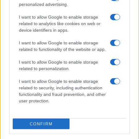
personalized advertising.
Zaključna ocjena situacije
I want to allow Google to enable storage
related to analytics like cookies on web or
device identifiers in apps.
Iako Pentagon tvrdi da nema planova za veliko
povlačenje iz Evrope, promjene u rasporedu snaga i
I want to allow Google to enable storage
otkazane rotacije stvaraju nesigurnost među
related to functionality of the website or app.
saveznicima i otvaraju pitanje dugoročne američke
I want to allow Google to enable storage
strategije na kontinentu.
related to personalization.
I want to allow Google to enable storage
related to security, including authentication
functionality and fraud prevention, and other
user protection.
#Pete Hegseth
#Pentagon
#poljska
CONFIRM