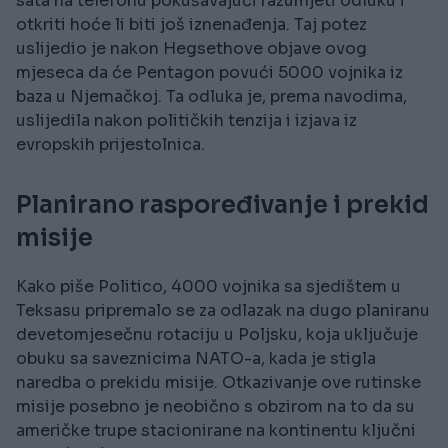
sata na telefonu pokušavajući razumjeti odluku i
otkriti hoće li biti još iznenađenja. Taj potez
uslijedio je nakon Hegsethove objave ovog
mjeseca da će Pentagon povući 5000 vojnika iz
baza u Njemačkoj. Ta odluka je, prema navodima,
uslijedila nakon političkih tenzija i izjava iz
evropskih prijestolnica.
Planirano raspoređivanje i prekid
misije
Kako piše Politico, 4000 vojnika sa sjedištem u
Teksasu pripremalo se za odlazak na dugo planiranu
devetomjesečnu rotaciju u Poljsku, koja uključuje
obuku sa saveznicima NATO-a, kada je stigla
naredba o prekidu misije. Otkazivanje ove rutinske
misije posebno je neobično s obzirom na to da su
američke trupe stacionirane na kontinentu ključni