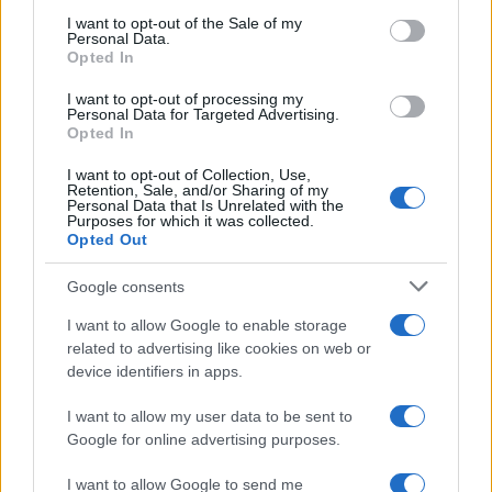
riječima američkih zvaničnika. Iako se radi o
I want to opt-out of the Sale of my
relativno malom smanjenju od ukupno 38.000
Personal Data.
vojnika u Njemačkoj, potez se tumači kao politički
Opted In
signal evropskim saveznicima o mogućim
I want to opt-out of processing my
posljedicama javnog neslaganja s Washingtonom.
Personal Data for Targeted Advertising.
Opted In
Reakcije Poljske i NATO-a
I want to opt-out of Collection, Use,
Retention, Sale, and/or Sharing of my
Personal Data that Is Unrelated with the
Purposes for which it was collected.
Poljski zvaničnici pokušali su ublažiti značaj
Opted Out
odluke, navodeći da se radi o prilagođavanju
rasporeda američkih snaga u Evropi. Većina Poljaka
Google consents
i dalje podržava prisustvo američkih trupa na svom
I want to allow Google to enable storage
teritoriju.
related to advertising like cookies on web or
device identifiers in apps.
NATO zvaničnici su istakli da rotacijske snage,
poput ovih koje su trebale stići u Poljsku, nisu dio
I want to allow my user data to be sent to
dugoročnih planova za odvraćanje Rusije, te da
Google for online advertising purposes.
savez nastavlja jačati istočno krilo uz doprinos
I want to allow Google to send me
drugih članica.