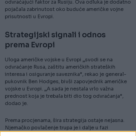
odvraćajući faktor za Rusiju. Ova odluka je dodatno
pojačala zabrinutost oko buduće američke vojne
prisutnosti u Evropi.
Strategijski signali i odnos
prema Evropi
Uloga američke vojske u Evropi „svodi se na
odvraćanje Rusa, zaštitu američkih strateških
interesa i osiguranje saveznika“, rekao je general-
pukovnik Ben Hodges, bivši zapovjednik američke
vojske u Evropi. „A sada je nestala vrlo važna
prednost koja je trebala biti dio tog odvraćanja“,
dodao je.
Prema procjenama, šira strategija ostaje nejasna.
Njemačko povlačenje trupa je i dalje u fazi
planiranja, što je, prema američkim zvaničnicima,