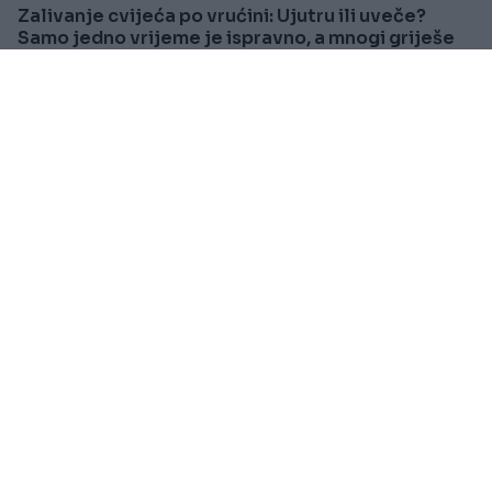
Zalivanje cvijeća po vrućini: Ujutru ili uveče?
Samo jedno vrijeme je ispravno, a mnogi griješe
Saznaj više
SVIJET
Prije oko 10h