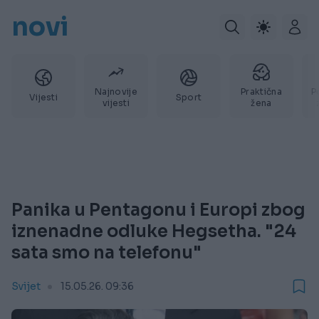
novi
Najnovije
Praktična
P
Vijesti
Sport
vijesti
žena
Panika u Pentagonu i Europi zbog
iznenadne odluke Hegsetha. "24
sata smo na telefonu"
Svijet
15.05.26. 09:36