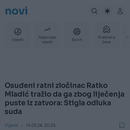
novi
Najnovije
Praktična
P
Vijesti
Sport
vijesti
žena
Osuđeni ratni zločinac Ratko
Mladić tražio da ga zbog liječenja
puste iz zatvora: Stigla odluka
suda
Vijesti
14.05.26. 20:35