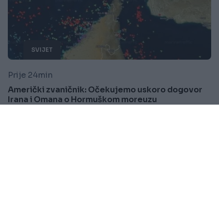
SVIJET
Prije 24min
Američki zvaničnik: Očekujemo uskoro dogovor
Irana i Omana o Hormuškom moreuzu
Saznaj više