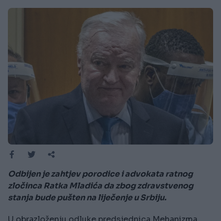
Odbijen je zahtjev porodice i advokata ratnog
zločinca Ratka Mladića da zbog zdravstvenog
stanja bude pušten na liječenje u Srbiju.
U obrazloženju odluke predsjednica Mehanizma