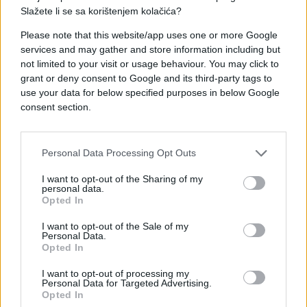
"Također koristi izuzetno širok režim posjeta, koji
Slažete li se sa korištenjem kolačića?
omogućava čest kontakt s porodicom i prijateljima,
Please note that this website/app uses one or more Google
uključujući mogućnost da članovi porodice budu
services and may gather and store information including but
uz njega u njegovim posljednjim trenucima",
not limited to your visit or usage behaviour. You may click to
zaključila je.
grant or deny consent to Google and its third-party tags to
use your data for below specified purposes in below Google
Bivši komandant Vojske Republike Srpske (VRS), u
consent section.
junu 2021. pravosnažno je osuđen na doživotnu
kaznu zatvora za genocid u Srebrenici, progone
Bošnjaka i Hrvata, terorisanje građana Sarajeva i
Personal Data Processing Opt Outs
uzimanje pripadnika UNPROFOR-a za taoce.
I want to opt-out of the Sharing of my
personal data.
Mladićeva odbrana je i ranije zahtijevala njegovo
Opted In
puštanje na slobodu zbog zdravstvenih razloga ali
I want to opt-out of the Sale of my
su njihovi zahtjevi odbijeni.
Personal Data.
Opted In
I want to opt-out of processing my
Personal Data for Targeted Advertising.
Opted In