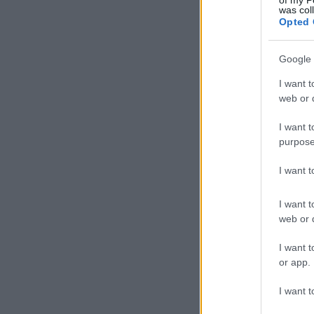
of my P
was col
Opted 
Google 
I want t
web or d
I want t
purpose
I want 
I want t
web or d
I want t
or app.
I want t