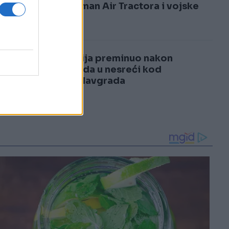
3
angažman Air Tractora i vojske
4
Sarajlija preminuo nakon
povreda u nesreći kod
Tomislavgrada