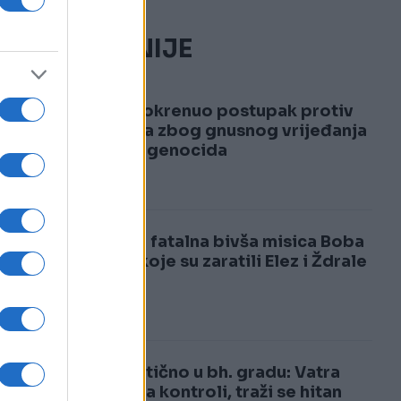
NAJČITANIJE
1
RAK pokrenuo postupak protiv
RTRS-a zbog gnusnog vrijeđanja
žrtava genocida
2
Ovo je fatalna bivša misica Boba
zbog koje su zaratili Elez i Ždrale
Dramatično u bh. gradu: Vatra
izmakla kontroli, traži se hitan