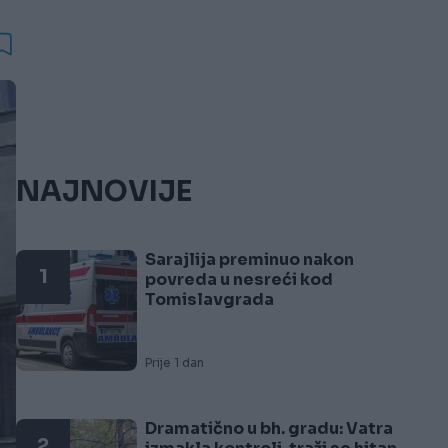
NAJNOVIJE
Sarajlija preminuo nakon
1
povreda u nesreći kod
Tomislavgrada
Prije 1 dan
Dramatično u bh. gradu: Vatra
2