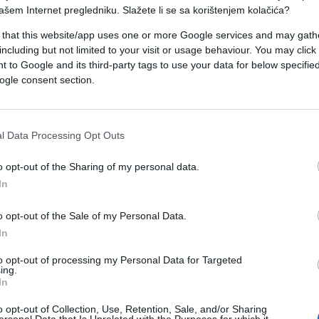
ašem Internet pregledniku. Slažete li se sa korištenjem kolačića?
 that this website/app uses one or more Google services and may gath
da na učenika, ali isti nećemo objavljivati jer s
including but not limited to your visit or usage behaviour. You may click 
 to Google and its third-party tags to use your data for below specifi
ogle consent section.
m razredu, a slučaj su prijavili roditelji.
"Hoćeš
m. Jel mangupe? Jel idiote jedan? Ajde sjedi,
l Data Processing Opt Outs
o nastavnik.
o opt-out of the Sharing of my personal data.
In
o opt-out of the Sale of my Personal Data.
In
to opt-out of processing my Personal Data for Targeted
ing.
In
o opt-out of Collection, Use, Retention, Sale, and/or Sharing