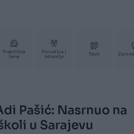
Praktična
Porodica i
Tech
Zaniml
žena
zdravlje
di Pašić: Nasrnuo na
koli u Sarajevu