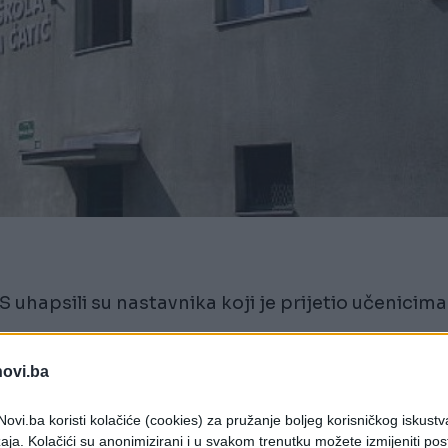
 uhapsili su nastavnika koji je prijetio učenicima
novi.ba
ožavanje sigurnosti, a na štetu troje učenika.
ovi.ba koristi kolačiće (cookies) za pružanje boljeg korisničkog iskustv
nalističke obrade on će biti predat u nadležnost
aja. Kolačići su anonimizirani i u svakom trenutku možete izmijeniti po