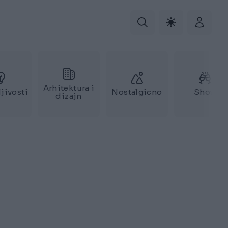
Arhitektura i
jivosti
Nostalgicno
Show
dizajn