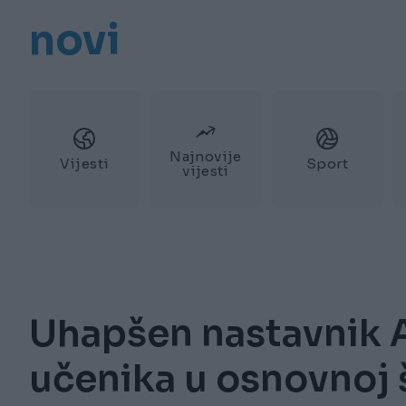
novi
Najnovije
Vijesti
Sport
vijesti
Uhapšen nastavnik A
učenika u osnovnoj š