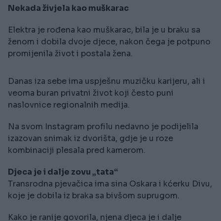
Nekada živjela kao muškarac
Elektra je rođena kao muškarac, bila je u braku sa
ženom i dobila dvoje djece, nakon čega je potpuno
promijenila život i postala žena.
Danas iza sebe ima uspješnu muzičku karijeru, ali i
veoma buran privatni život koji često puni
naslovnice regionalnih medija.
Na svom Instagram profilu nedavno je podijelila
izazovan snimak iz dvorišta, gdje je u roze
kombinaciji plesala pred kamerom.
Djeca je i dalje zovu „tata“
Transrodna pjevačica ima sina Oskara i kćerku Divu,
koje je dobila iz braka sa bivšom suprugom.
Kako je ranije govorila, njena djeca je i dalje