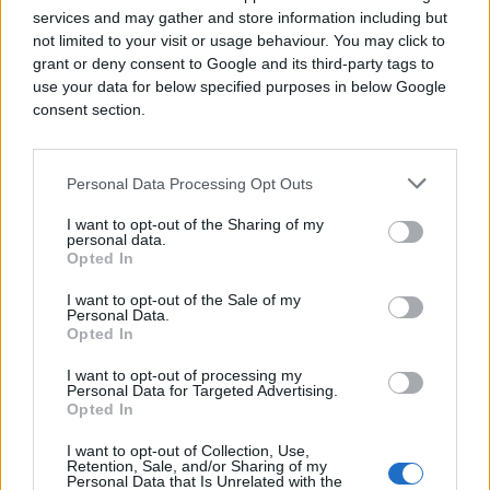
intimna ceremonija održana je u Sarajevu u
services and may gather and store information including but
prisustvu najbližih članova porodice.
not limited to your visit or usage behaviour. You may click to
grant or deny consent to Google and its third-party tags to
Pjevačica je otkrila da su uz nju na vjenčanju bila i
use your data for below specified purposes in below Google
njena djeca, dok veliko slavlje planira nakon
consent section.
završetka pravnog procesa u Švajcarskoj.
„Tačno je, udala sam se danas u Sarajevu, poseban
Personal Data Processing Opt Outs
dan. Krila sam svog dragog uspješno, vrijeme je da
I want to opt-out of the Sharing of my
ga svi vidite. Sve smo obilježili u krugu najbližih
personal data.
članova porodice, a veliko slavlje tek slijedi nakon
Opted In
što se završi moj slučaj u Švajcarskoj“, izjavila je
I want to opt-out of the Sale of my
Elektra, prenosi Telegraf.
Personal Data.
Opted In
I want to opt-out of processing my
Personal Data for Targeted Advertising.
Opted In
I want to opt-out of Collection, Use,
Retention, Sale, and/or Sharing of my
#trans
Personal Data that Is Unrelated with the