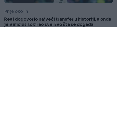
Prije oko 1h
Real dogovorio najveći transfer u historiji, a onda
je Vinicius šokirao sve: Evo šta se događa
Saznaj više