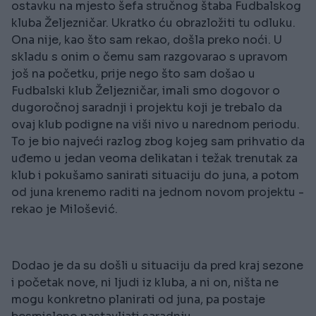
ostavku na mjesto šefa stručnog štaba Fudbalskog
kluba Željezničar. Ukratko ću obrazložiti tu odluku.
Ona nije, kao što sam rekao, došla preko noći. U
skladu s onim o čemu sam razgovarao s upravom
još na početku, prije nego što sam došao u
Fudbalski klub Željezničar, imali smo dogovor o
dugoročnoj saradnji i projektu koji je trebalo da
ovaj klub podigne na viši nivo u narednom periodu.
To je bio najveći razlog zbog kojeg sam prihvatio da
uđemo u jedan veoma delikatan i težak trenutak za
klub i pokušamo sanirati situaciju do juna, a potom
od juna krenemo raditi na jednom novom projektu -
rekao je Milošević.
Dodao je da su došli u situaciju da pred kraj sezone
i početak nove, ni ljudi iz kluba, a ni on, ništa ne
mogu konkretno planirati od juna, pa postaje