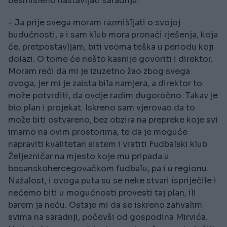
besmisleno nastavljati saradnju.
- Ja prije svega moram razmišljati o svojoj
budućnosti, a i sam klub mora pronaći rješenja, koja
će, pretpostavljam, biti veoma teška u periodu koji
dolazi. O tome će nešto kasnije govoriti i direktor.
Moram reći da mi je izuzetno žao zbog svega
ovoga, jer mi je zaista bila namjera, a direktor to
može potvrditi, da ovdje radim dugoročno. Takav je
bio plan i projekat. Iskreno sam vjerovao da to
može biti ostvareno, bez obzira na prepreke koje svi
imamo na ovim prostorima, te da je moguće
napraviti kvalitetan sistem i vratiti Fudbalski klub
Željezničar na mjesto koje mu pripada u
bosanskohercegovačkom fudbalu, pa i u regionu.
Nažalost, i ovoga puta su se neke stvari ispriječile i
nećemo biti u mogućnosti provesti taj plan, ili
barem ja neću. Ostaje mi da se iskreno zahvalim
svima na saradnji, počevši od gospodina Mirvića.