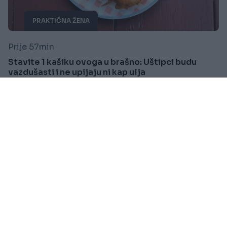
PRAKTIČNA ŽENA
Prije 57min
Stavite 1 kašiku ovoga u brašno: Uštipci budu
vazdušasti i ne upijaju ni kap ulja
Saznaj više