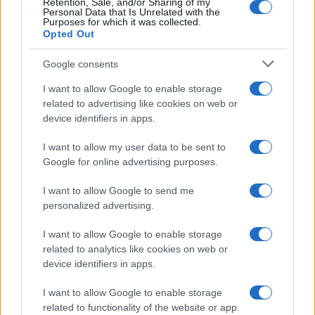
treneru uslove za nastavak rada u našem klubu, jer
Retention, Sale, and/or Sharing of my
Personal Data that Is Unrelated with the
nismo mogli garantovati da ćemo ispuniti ono što
Purposes for which it was collected.
bismo dogovorili. Problem koji opterećuje naš klub
Opted Out
jeste statut, koji još uvijek nije riješen. Zbog toga
Google consents
izražavam veliko žaljenje što naš trener odlazi, iako
smo imali ozbiljne planove da ostane ovdje, radi i
I want to allow Google to enable storage
pomaže nam u razvoju kluba. Trener je došao u,
related to advertising like cookies on web or
kako je i sam rekao, najdelikatnijem trenutku za naš
device identifiers in apps.
klub. Mislim da je to bio jedan od najtežih perioda u
I want to allow my user data to be sent to
historiji Željezničara. Zato veliko hvala treneru,
Google for online advertising purposes.
Vama, Nenadu i Branku što ste došli i uspjeli nas
podići na viši nivo, ostvarivati pobjede, postizati
I want to allow Google to send me
golove i na kraju izboriti opstanak, kako naš klub ne
personalized advertising.
bi bio u zoni ugroženosti. Mi smo u prethodna tri
I want to allow Google to enable storage
mjeseca uradili sve što je bilo u našoj moći, i
related to analytics like cookies on web or
administrativno i organizaciono, da otkočimo
device identifiers in apps.
procese koji su bili pokrenuti. Dodatno sam
razočaran jer znam koliko smo truda uložili, i u
I want to allow Google to enable storage
ekonomskom i u sportskom smislu, da
related to functionality of the website or app.