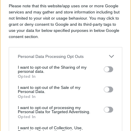
rezultate, mogao biti mnogo veći i teži. Imali smo
Please note that this website/app uses one or more Google
sreću da su navijači prepoznali situaciju i pružali
services and may gather and store information including but
nam podršku i kod kuće i na gostovanjima. To nam
not limited to your visit or usage behaviour. You may click to
je mnogo pomoglo da prevaziđemo sve probleme.
grant or deny consent to Google and its third-party tags to
Željezničar zaista ima posebne navijače. Na kraju,
use your data for below specified purposes in below Google
želim se zahvaliti i svim Sarajlijama koji su me ovdje
consent section.
dočekali na zaista poseban način. Dijelom sam to
očekivao, ali sam u nekim situacijama bio i
iznenađen. Zbog toga mi je još više žao. Bila bi mi
Personal Data Processing Opt Outs
čast i zadovoljstvo ostati živjeti u Sarajevu i raditi u
I want to opt-out of the Sharing of my
ovom klubu. Ali, eto, možda nekom drugom
personal data.
Opted In
prilikom. Nažalost, povod ovog obraćanja nije
lijep - naglasio je Milošević.
I want to opt-out of the Sale of my
Personal Data.
Haris Slato je kazao da je jako razočaran zbog
Opted In
odluke Save Miloševića, ali da ga u potpunosti
I want to opt-out of processing my
razumije, kao i Mirvić.
Personal Data for Targeted Advertising.
Opted In
- Jednostavno, nismo bili u prilici obezbijediti
I want to opt-out of Collection, Use,