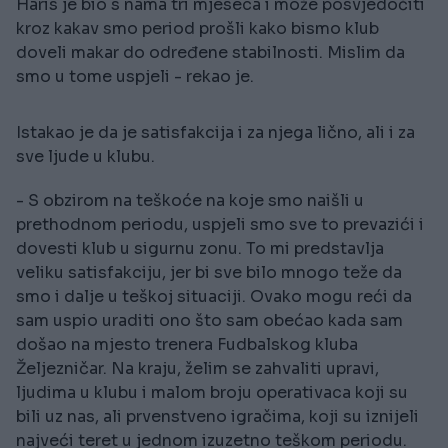
Haris je bio s nama tri mjeseca i može posvjedočiti
kroz kakav smo period prošli kako bismo klub
doveli makar do određene stabilnosti. Mislim da
smo u tome uspjeli - rekao je.
Istakao je da je satisfakcija i za njega lično, ali i za
sve ljude u klubu.
- S obzirom na teškoće na koje smo naišli u
prethodnom periodu, uspjeli smo sve to prevazići i
dovesti klub u sigurnu zonu. To mi predstavlja
veliku satisfakciju, jer bi sve bilo mnogo teže da
smo i dalje u teškoj situaciji. Ovako mogu reći da
sam uspio uraditi ono što sam obećao kada sam
došao na mjesto trenera Fudbalskog kluba
Željezničar. Na kraju, želim se zahvaliti upravi,
ljudima u klubu i malom broju operativaca koji su
bili uz nas, ali prvenstveno igračima, koji su iznijeli
najveći teret u jednom izuzetno teškom periodu.