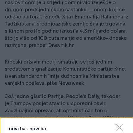
naslovnicom je u srijedu dominiralo izvješće o
drugom predsjedničkom sastanku — onom koji se
održao u utorak između Xija i Emomalija Rahmona iz
Tadžikistana, srednjoazijske zemlje čija je trgovina
s Kinom prošle godine iznosila 4,3 milijarde dolara,
što je više od 100 puta manje od američko-kineske
razmjene, prenosi Dnevnik.hr.
Kineski državni mediji smatraju se još jednim
sredstvom signalizacije Komunističke partije Kine,
izvan standardnih linija dužnosnika Ministarstva
vanjskih poslova, piše Newsweek.
Još jedno glasilo Partije, People's Daily, također
je Trumpov posjet stavilo u sporedni okvir.
Zauzimajući oprezan, ali optimističan ton o
razgovorima, naslov glasi: "Odnosi Kine i SAD-a ne
mogu se vratiti u prošlost, ali mogu imati bolju
novi.ba -
novi.ba
budućnost."