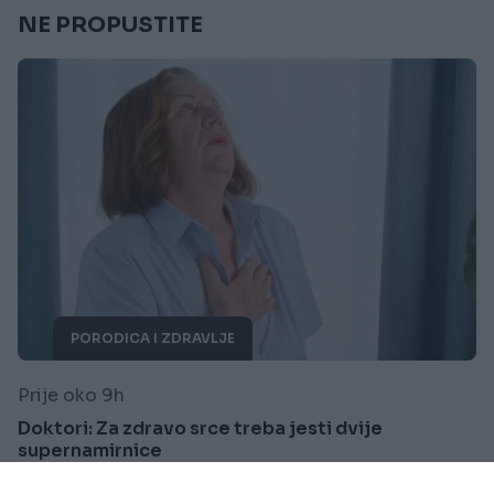
NE PROPUSTITE
PORODICA I ZDRAVLJE
Prije oko 9h
Doktori: Za zdravo srce treba jesti dvije
supernamirnice