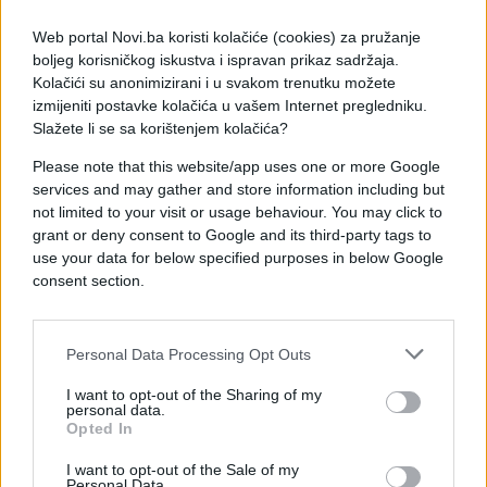
Web portal Novi.ba koristi kolačiće (cookies) za pružanje
"Formulacija mi zvuči oprezno. Ostavlja prostor za
boljeg korisničkog iskustva i ispravan prikaz sadržaja.
poboljšanje bez prevelikih obećanja. To možete
Kolačići su anonimizirani i u svakom trenutku možete
izmijeniti postavke kolačića u vašem Internet pregledniku.
shvatiti kao: 'Budućnost je dostupna, ako se obje
Slažete li se sa korištenjem kolačića?
strane slože'", napisao je Soyonbo Borjigin, bivši
kineski novinar, u blogu. "Zapravo bih to preveo kao:
Please note that this website/app uses one or more Google
'Peking poručuje da se stari odnos ne može
services and may gather and store information including but
obnoviti, ali je stabilniji odnos i dalje moguć.'"
not limited to your visit or usage behaviour. You may click to
grant or deny consent to Google and its third-party tags to
use your data for below specified purposes in below Google
consent section.
Personal Data Processing Opt Outs
#donald trump
#Xi Jinping
I want to opt-out of the Sharing of my
personal data.
Opted In
I want to opt-out of the Sale of my
Personal Data.