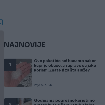
NAJNOVIJE
Ove paketiće svi bacamo nakon
1
kupnje obuće, a zapravo su jako
korisni: Znate li za šta služe?
Prije oko 17h
Godinama pogrešno koristimo
2