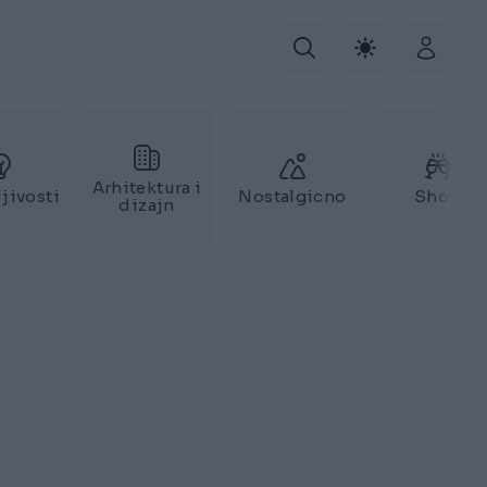
Arhitektura i
jivosti
Nostalgicno
Show
dizajn