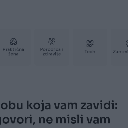
Praktična
Porodica i
Tech
Zaniml
žena
zdravlje
sobu koja vam zavidi:
ovori, ne misli vam