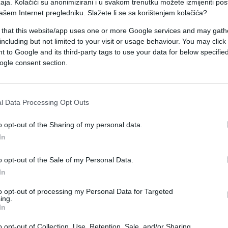
aja. Kolačići su anonimizirani i u svakom trenutku možete izmijeniti po
ane da se zapita – šta je zapravo korisnije za nas
ašem Internet pregledniku. Slažete li se sa korištenjem kolačića?
ošfuko, koji se i danas može primijeniti u gotov
 that this website/app uses one or more Google services and may gath
including but not limited to your visit or usage behaviour. You may click 
 to Google and its third-party tags to use your data for below specifi
alu. Lijepo je čuti da smo dobri, uspješni i posebni
ogle consent section.
 stvaraju prijatan osjećaj sigurnosti. Međutim,
ica, ne pitajući se da li je ta pohvala uopšte
l Data Processing Opt Outs
o opt-out of the Sharing of my personal data.
kritiku koja im koristi nego pohvalu koja ih vara
In
 Fransoa de La Rošfuko.
o opt-out of the Sale of my Personal Data.
In
na umije zaboljeti, uzdrmati nas i natjerati da
 vrijednost. Kritika koja dolazi iz dobre namjere
to opt-out of processing my Personal Data for Targeted
ing.
 naprijed i pokazuje gdje griješimo.
In
o opt-out of Collection, Use, Retention, Sale, and/or Sharing