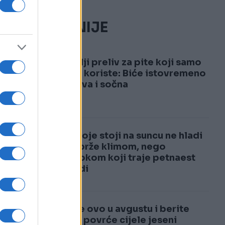
NAJČITANIJE
to
1
Najbolji preliv za pite koji samo
pekari koriste: Biće istovremeno
i hrskava i sočna
2
Auto koje stoji na suncu ne hladi
se najbrže klimom, nego
postupkom koji traje petnaest
sekundi
Posijte ovo u avgustu i berite
svježe povrće cijele jeseni