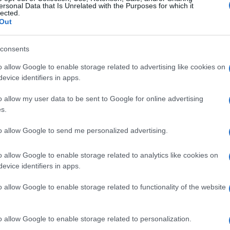
i vam zavide rijetko će vas otvoreno osporavati.
ersonal Data that Is Unrelated with the Purposes for which it
lected.
državati bez stvarnog interesa ili prećutkivati
Out
i, već zato što im ne odgovara da napredujete. Za
 ni svaka kritika nije loša. Ponekad je upravo
consents
o allow Google to enable storage related to advertising like cookies on
evice identifiers in apps.
o allow my user data to be sent to Google for online advertising
s.
to allow Google to send me personalized advertising.
o allow Google to enable storage related to analytics like cookies on
evice identifiers in apps.
o allow Google to enable storage related to functionality of the website
o allow Google to enable storage related to personalization.