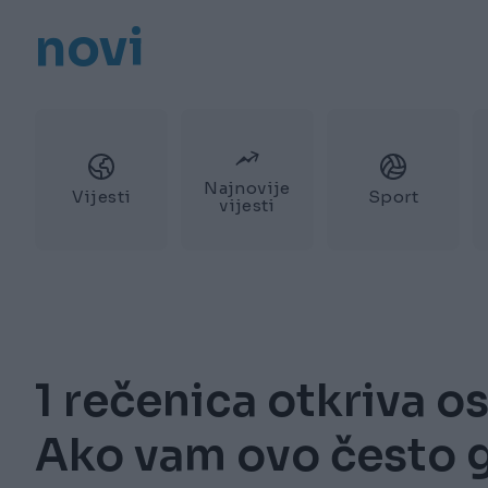
novi
Najnovije
Vijesti
Sport
vijesti
1 rečenica otkriva o
Ako vam ovo često g