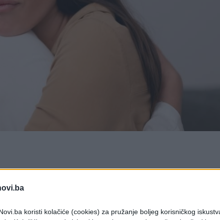
ašević, ali mnogi nisu svjesni ljudi iz svog okruženj
ne krava“.
novi.ba
rima s lakoćom i da je priželjkuje, dok kritiku
ovi.ba koristi kolačiće (cookies) za pružanje boljeg korisničkog iskustv