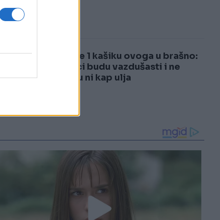
3
4
Stavite 1 kašiku ovoga u brašno:
Uštipci budu vazdušasti i ne
upijaju ni kap ulja