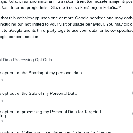
aja. Kolačići su anonimizirani i u svakom trenutku možete izmijeniti po
ašem Internet pregledniku. Slažete li se sa korištenjem kolačića?
Podlugovi, Sarajevo zapad-Lepenica i Počitelj-
 that this website/app uses one or more Google services and may gath
a), zbog aktuelnih radova saobraćaj je
including but not limited to your visit or usage behaviour. You may click 
 to Google and its third-party tags to use your data for below specifi
ogle consent section.
a na magistralnoj cesti Dobro Polje-Miljevina.
 puteve preko Grepka ili Kalinovika (ima 19 km
l Data Processing Opt Outs
u saobraćati preko Rogatice i Ustiprače.
o opt-out of the Sharing of my personal data.
rdo) vozila do 3,5 t saobraćaju jednom trakom,
In
raćaj i dalje obustavljen.
o opt-out of the Sale of my Personal Data.
In
ljen je saobraćaj za vozila do 3,5 tone, dok je za
n.
to opt-out of processing my Personal Data for Targeted
ing.
In
lnoj cesti Vitez-Kaonik u vremenu od 08:30 do
nim propuštanjem vozila.
o opt-out of Collection, Use, Retention, Sale, and/or Sharing