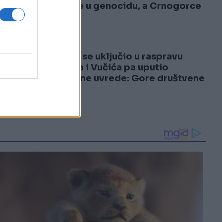
3
učešće u genocidu, a Crnogorce
za...
4
Dodik se uključio u raspravu
Heleza i Vučića pa uputio
brutalne uvrede: Gore društvene
mreže