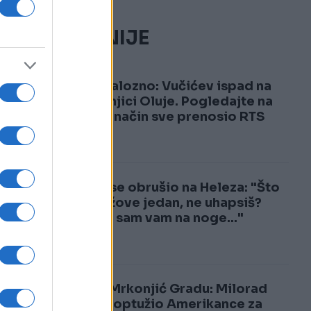
a.
NAJČITANIJE
1
Skandalozno: Vučićev ispad na
godišnjici Oluje. Pogledajte na
koji je način sve prenosio RTS
2
Vučić se obrušio na Heleza: "Što
me, lažove jedan, ne uhapsiš?
Došao sam vam na noge..."
Šok u Mrkonjić Gradu: Milorad
Dodik optužio Amerikance za