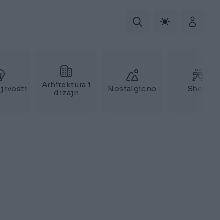
Arhitektura i
jivosti
Nostalgicno
Show
dizajn