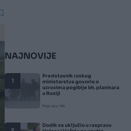
NAJNOVIJE
Predstavnik ruskog
1
ministarstva govorio o
uzrocima pogibije bh. planinara
u Rusiji
Prije oko 19h
Dodik se uključio u raspravu
2