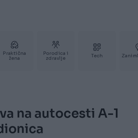
Praktična
Porodica i
Tech
Zaniml
žena
zdravlje
va na autocesti A-1
dionica