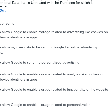
ersonal Data that Is Unrelated with the Purposes for which it
lected.
Out
čić-Bihać izvode se radovi na rekonstrukciji most
inicu (bajpas) u neposrednoj blizini radova,
consents
o allow Google to enable storage related to advertising like cookies on
a za putnička vozila.
evice identifiers in apps.
o allow my user data to be sent to Google for online advertising
ozila do 3,5 tone. Od 2. 12. 2025. godine granični
s.
 vozila. Na graničnom prelazu Šepak zabranjen je
iz BIHAMK-a.
to allow Google to send me personalized advertising.
o allow Google to enable storage related to analytics like cookies on
evice identifiers in apps.
o allow Google to enable storage related to functionality of the website
o allow Google to enable storage related to personalization.