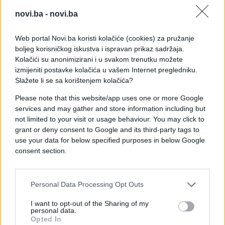
sedmično, dok je nokte na nogama dovoljno
novi.ba -
novi.ba
sređivati nekoliko puta mjesečno jer sporije rastu.
Web portal Novi.ba koristi kolačiće (cookies) za pružanje
Nakon skraćivanja noktiju preporučuje se
boljeg korisničkog iskustva i ispravan prikaz sadržaja.
nanošenje hidratantne kreme kako bi koža i
Kolačići su anonimizirani i u svakom trenutku možete
zanoktice ostali mekani i zaštićeni od pucanja.
izmijeniti postavke kolačića u vašem Internet pregledniku.
Slažete li se sa korištenjem kolačića?
Ispada da čak i najobičnije stvari koje koristimo
Please note that this website/app uses one or more Google
godinama kriju male trikove za koje većina ljudi
services and may gather and store information including but
nikada nije čula.
not limited to your visit or usage behaviour. You may click to
grant or deny consent to Google and its third-party tags to
use your data for below specified purposes in below Google
consent section.
Personal Data Processing Opt Outs
#trik
#nokti
I want to opt-out of the Sharing of my
personal data.
Opted In