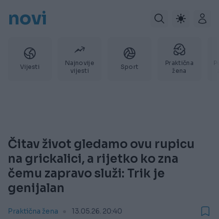
novi
Najnovije
Praktična
P
Vijesti
Sport
vijesti
žena
Čitav život gledamo ovu rupicu
na grickalici, a rijetko ko zna
čemu zapravo služi: Trik je
genijalan
Praktična žena
13.05.26. 20:40