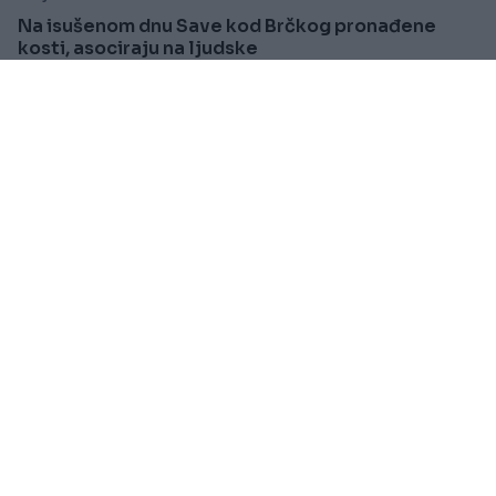
Na isušenom dnu Save kod Brčkog pronađene
kosti, asociraju na ljudske
Saznaj više
SVIJET