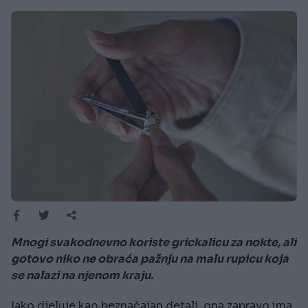
Mnogi svakodnevno koriste grickalicu za nokte, ali
gotovo niko ne obraća pažnju na malu rupicu koja
se nalazi na njenom kraju.
Iako djeluje kao beznačajan detalj, ona zapravo ima